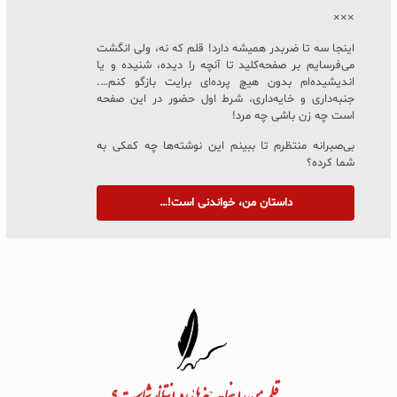
×××
اینجا سه تا ضربدر همیشه دارد! قلم که نه، ولی انگشت
می‌فرسایم بر صفحه‌کلید تا آنچه را دیده، شنیده و یا
اندیشیده‌ام بدون هیچ پرده‌ای برایت بازگو کنم….
جنبه‌داری و خایه‌داری، شرط اول حضور در این صفحه
است چه زن باشی چه مرد!
بی‌صبرانه منتظرم تا ببینم این نوشته‌ها چه کمکی به
شما کرده؟
داستان من، خواندنی است!…
به قلم من، اینجا چه چیزهایی در انتظار شماست؟