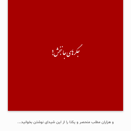
جگرهای جانبخش!
سیروس عباسی پیام داده توی دایرکتم...
نوشته:"سلام؛ من اخیراً کتابی با نام «جگرهای جان‌بخش» چاپ و‌ منتشر کردم.
نخستین رمان دراماتیک پزشکی در ایران-موضوع: داستان- فرهنگ اهدای عضو و
بخشش...
جگرهای جانبخش!
آیا امکان دارد کمک کنید تا به مخاطب برسد؟"
من هم گفته کرده:"چشمم روشن! دیگه چی؟ چشم!" 🙂
×××
حقیقتش نه سرویس خان(!) را می‌شناسم، نه حتی یکبار لایک و کامنتی با هم
تبادل کرده باشیم؛ آنقدر هم خسیس است که پیش از این درخواستش، حتی یک
جلد رایگان برایم نفرستاد. تبلیغ مفت...
ادامه...
و هزاران مطلب منحصر و یکتا را از این شیدای نوشتن بخوانید….