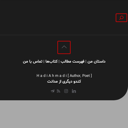
جستجو
داستان من
فهرست مطالب
کتاب‌ها
تماس با من
|
|
|
H a d i A h m a d i [ Author, Poet ]
کندو دیگری از مدانت