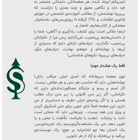
تجربیاتم ایجاد شده. هر صفحه‌اش، داستانی منحصر به
فرد دارد و نگاهی عمیق و چند بعدی را داراست که
بی‌پروا نوشتمش؛ از مطالب آموزنده‌ی تخصصی در حوزه‌ی
فناوری اطلاعات و ITIL گرفته تا روزنویس‌های دغدغه‌وار،
صفحاتی از کتاب‌هایم، اشعار و…
اینجا مکانی است برای کشف، یادگیری و آگاهی؛ شما را
از دانستی‌هایم بی‌نصیب نمی‌گذارم پس مرا از نظراتتان
بی‌نصیب نگذارید. حرف‌های تازه‌ای دارم که بسیاری از
آن‌ها را نوشته‌ام و خواهم نوشت. حرف‌های مگو،
حرف‌های بی‌پروا، تابوهای شکستنی!
فقط یک هشدار مهم!
توی صفحه سروشانه که آمدی خیلی مراقب باش!
نوشته‌هایی دارد که مناسب هر سن و هر مقامی نیست.
اگر اسم و رسم و جایگاهِ عصاقورت‌داده‌ای داری که
نگرانشی، اگر زیر سن قانونی یا زیر سن درک مطلب
هستی و یا اگر روحیه‌ی خیلی لطیف و حساس‌تر از من
داری، این صفحه اصلاً جای خوبی برای حتی اسکرول کردن
و ورق زدن هم نیست… چیزهایی دارد که ممکن است
دلت را برنجاند. ذهنت را بخراشد، نگاهت را منفی و یا
تغییر دهد. من یک مشاهده‌گرنویسم، یک تجربه‌نویس،
یک انسان رها چو تخته‌پاره بر موج؛ یک نویسنده‌ی
بی‌قید و بی‌تعارف و آزاد از هر تابویی.