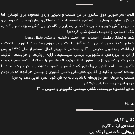
اگرچه سر سوزنی ذوق شاعری در من هست و دنیایی واژه‌‌ی فرسوده برای نوشتن! اما
در کل به‌طور حرفه‌ای در زمینه‌ی فلسفه، ادبیات داستانی، رمان‌نویسی، شعرسرایی،
دستی بر آتش دارم و تاکنون کاغذهای بسیاری را گاه در این آتش سوزانده‌ام و گاه به
رنگ احساس و اندیشه، مشق شب کرده‌ام!
شعر و نوشته، داستان احساس من است و شغلم، داستان منطق ذهن!
شغلم یک تخصص تجربی و دانشگاهی است و در حوزه‌ی مدیریت فناوری اطلاعات و
ارتباطات و به‌عنوان مدرس ITIL و مهندس کامپیوتر فعال هستم از سال ۱۳۷۶ و پس
از آن با پروژه‌های دانشجویی، بررسی سیستم‌ها، ارایه روش‌ها و فرایندها، تولید،
مدیریت و تجاری‌سازی، به‌طور شبانه‌روزی، اندیشه‌ام را دستمایه تخصصم کردم و
تاکنون به لطف تلاش بی‌وقفه‌ای که داشتم و دارم، اید‌ه‌هایی را در جهت ایجاد یا
توسعه کسب و کارهای آنلاین، هم‌رسانی دانش فناوری و نوشتن هر آنچه که در توانم
هست به مرحله اجرا درآورده‌ام تا شاید دلم به ظن خود، نمره خوبی دهد به من!
من و این ظن... و دنیایی نوشتن!
هادی احمدی: نویسنده، شاعر، مهندس کامپیوتر و مدرس ITIL.
سایر رسانه‌ها
کانال تلگرام
صفحه‌ی اینستاگرام
پروفایل تخصصی لینکداین