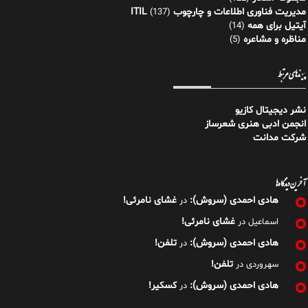
مدیریت فناوری اطلاعات و چارچوب ITIL
(137)
آیتیل برای همه
(14)
مناظره و مشاعره
(5)
پیوندهای مرتبط
نشر دیجیتال کازیو
انجمن ادبی هنری شعرساز
شرکت مدانت
آخرین دیدگاه‌ها
هادی احمدی (سروش):
غشای نامرئی!
در
غشای نامرئی!
اسماعیل
در
هادی احمدی (سروش):
تلفن!
در
تلفن!
سهروردی
در
هادی احمدی (سروش):
کسکیر!
در