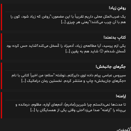
روغنِ زیاد!
یک ضرب‌المثل محلی داریم تقریباً با این مضمون:”روغن که زیاد شود، کون را
هم با آن چرب می‌کنند!”یعنی هر چیزی
[…]
کتابِ بدنمند!
یکی ازم پرسید، آیا مطالعه‌ی زیاد، آدمیزاد را کُسخل می‌کند؟شاید حس کرده بود
کُسخل شده‌ام 🙂 شاید هم به یقین
[…]
جگرهای جانبخش!
سیروس عباسی پیام داده توی دایرکتم…نوشته:”سلام؛ من اخیراً کتابی با نام
«جگرهای جان‌بخش» چاپ و‌ منتشر کردم. نخستین رمان دراماتیک
[…]
اِرامنه!
تا مدت‌ها نمی‌دانستم چرا شیرین(مادرم)، آدم‌های آواره، مظلوم، درمانده و
بی‌پناه را “اِرامنه” صدا می‌زد؟حتی وقتی یکی از همسایگان یا
[…]
کوتاه درباره من