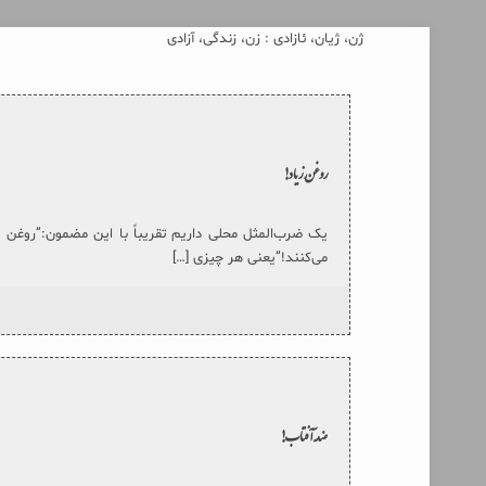
ژن، ژیان، ئازادی : زن، زندگی، آزادی
روغنِ زیاد!
یک ضرب‌المثل محلی داریم تقریباً با این مضمون:”روغن 
می‌کنند!”یعنی هر چیزی
[…]
ضدِ آفتاب!