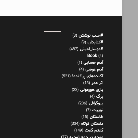
#اسب نوشتن
(3)
#کتابدان
(9)
#مهسا_امینی
(487)
Book
(4)
آدم حسابی
(1)
آدم عوضی
(4)
آکنده‌های پراکنده!
(521)
اثر عمر
(13)
بازی هورمونی
(22)
برگ
(4)
بیوگرافی
(236)
توییت
(7)
خاستان
(15)
داستان کوتاه
(334)
گفتم گفت
(149)
موجه در جمع توجیه
(77)