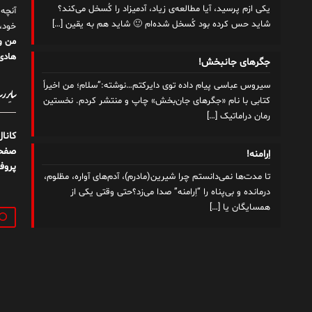
یکی ازم پرسید، آیا مطالعه‌ی زیاد، آدمیزاد را کُسخل می‌کند؟
آنچه
شاید حس کرده بود کُسخل شده‌ام 🙂 شاید هم به یقین
[…]
خود،
من و
هادی 
جگرهای جانبخش!
سیروس عباسی پیام داده توی دایرکتم…نوشته:”سلام؛ من اخیراً
سایر رسا
کتابی با نام «جگرهای جان‌بخش» چاپ و‌ منتشر کردم. نخستین
رمان دراماتیک
[…]
کانا
صفحه
اِرامنه!
پروف
تا مدت‌ها نمی‌دانستم چرا شیرین(مادرم)، آدم‌های آواره، مظلوم،
درمانده و بی‌پناه را “اِرامنه” صدا می‌زد؟حتی وقتی یکی از
همسایگان یا
[…]
جستج