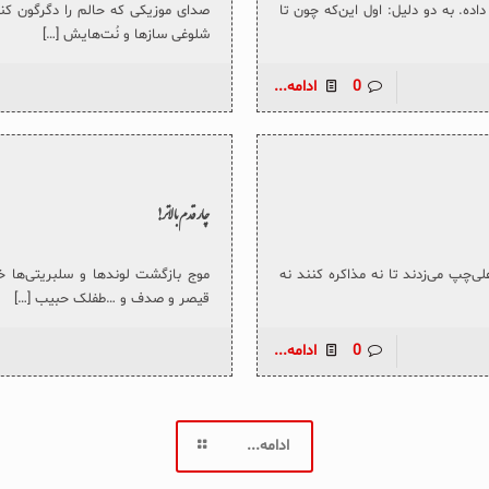
اده. به دو دلیل: اول این‌که چون تا
صدای موزیکی که حالم را دگرگون کند
شلوغی سازها و نُت‌هایش
[…]
0
ادامه...
چار قدم بالاتر!
لی‌چپ می‌زدند تا نه مذاکره کنند نه
موج بازگشت لوندها و سلبریتی‌ها خ
قیصر و صدف و …طفلک حبیب
[…]
0
ادامه...
ادامه...