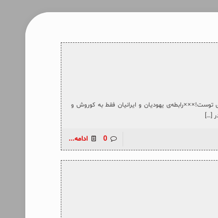
ای توست!×××رابطه‌ی یهودیان و ایرانیان فقط به کوروش و
ر
[…]
0
ادامه...