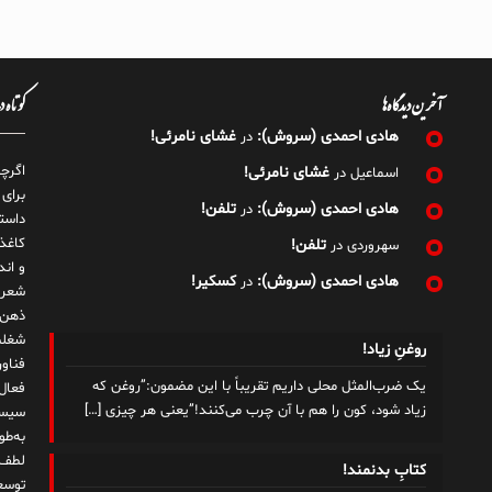
آخرین دیدگاه‌ها
کوتاه 
هادی احمدی (سروش):
غشای نامرئی!
در
اگرچ
غشای نامرئی!
اسماعیل
در
برای
هادی احمدی (سروش):
تلفن!
در
داست
کاغذ
تلفن!
سهروردی
در
و ان
هادی احمدی (سروش):
کسکیر!
در
شعر 
ذهن!
شغلم
روغنِ زیاد!
یک ضرب‌المثل محلی داریم تقریباً با این مضمون:”روغن که
زیاد شود، کون را هم با آن چرب می‌کنند!”یعنی هر چیزی
[…]
سیست
به‌ط
لطف ت
کتابِ بدنمند!
توسع