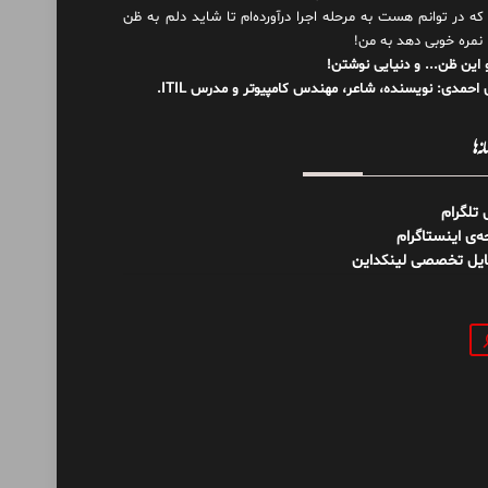
 که در توانم هست به مرحله اجرا درآورده‌ام تا شاید دلم به ظن
 نمره خوبی دهد به من!
 این ظن... و دنیایی نوشتن!
احمدی: نویسنده، شاعر، مهندس کامپیوتر و مدرس ITIL.
نه‌ها
ل تلگرام
‌ی اینستاگرام
ایل تخصصی لینکداین
و