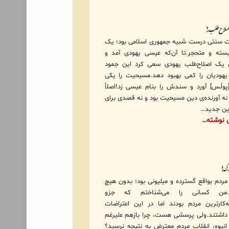
اصلاح‌طلب!
 سنتی درست شبیه جمهوری اسلامی بود؛ یک
سته و متحجر.تا آن‌که عیسی یهودی آمد و
ن یک اصلاح‌طلب یهودی سعی کرد این جمود
هودیان را کمی بهبود دهد.مسیحیت را یکی
پولُس] آورد و سندش را بنام عیسی زد!اصلاً
ه آورنده‌ی دین مسیحیت بود و نه قصدی برای
ین جدید…
ی نوشته…
رگ!
ردم بواقع گسترده و میلیونی بود؛ بدون هیچ
ی.من کسانی را می‌شناختم که جزو
‌کارترین مردم بودند اما در این اعتراضات
اشتند.ولی پرسشی هست، چرا بازهم علیرغم
نبوه، انقلاب مردم معترض به نتیجه نرسید؟