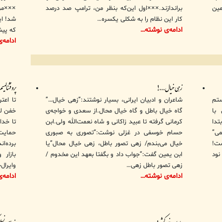
مین
براندازند.×××اول این‌که بنظر من، ترامپ صد درصد
×××من
کار این نظام را به شکلی یکسره…
ادامه‌ی نوشته…
که پیش
ادامه‌
زهی خیال…!
پروفشنالیس
ستم
شاعران و ادبیان ایرانی، بسیار نوشتند:”زهی خیال…”
تا اعت
با
گاه خیال باطل و گاه خیال محال.از سعدی و خواجه‌ی
خفن لی
تدا
کرمانی گرفته تا عبید زاکانی و شاه نعمت‌الله ولی.ابن
تا خدا
می”
حسام خوسفی در غزلی نوشت:“تصوری به صبوری
حمایت
ست!
خیال می‌بندم/ زهی تصور باطل، زهی خیال محال”یا
برده‌ا
ود
ابن یمین گفت:“جواب داد و بگفتا بعهد این مخدوم /
بازار
زهی تصور باطل زهی…
وایرال
ادامه‌ی نوشته…
ادامه‌