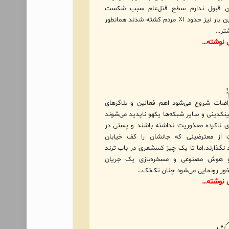
 قبول ندارم سطح قتل‌عام سبب شکست
شد! این بار نیز حدود ۱٪ مردم کشته شدند همانطور
تر…
ی نوشته…
م!
راضات شروع می‌شود اهم فعالین و بلاگرهای
نکدینی و سایر شبکه‌ها یکهو ناپدید می‌شوند
ی‌ ناکرده معذوریت نداشته باشند و پستی در
 از معترضینی که جانشان را کف خیابان
ند نگذارند.اما تا یک چیز کسشعری در باب ترند
 و هوش مصنوعی و مسخره‌بازی یک جریان
‌خور رونمایی می‌شود چنان تک‌تک…
ی نوشته…