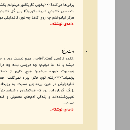
برخی‌ها می‌کند!×××بخوبی کاریکاتور می‌توانم بکش
متخصص کشیدنِ کاریکلماتورم(!) ولی گُل کشیدن
هرگز نیاموختم چه روی کاغذ چه توی کاغذ!یکی دو
ادامه‌ی نوشته…
دستِ مرغ!
راننده تاکسی گفت:”آقاجان مهم نیست دوباره 
میشه یا نه. ما مرغیم؛ چه عروسی بشه چه عزا،
هرصورت خورده میشیم! هیچ کاری از دستم
برنمیاد.”×××رفتم توی فکر؛ بیراه نمی‌گفت. جمل
کنایه‌وارش در عین بی‌تفاوتی نسبت به رویداد
بزرگ، گویای این بود که قدرتمندان و شرایط بزرگ
تعیین‌کننده‌اند و زندگی آدم‌های معمولی و ض
دست…
ادامه‌ی نوشته…