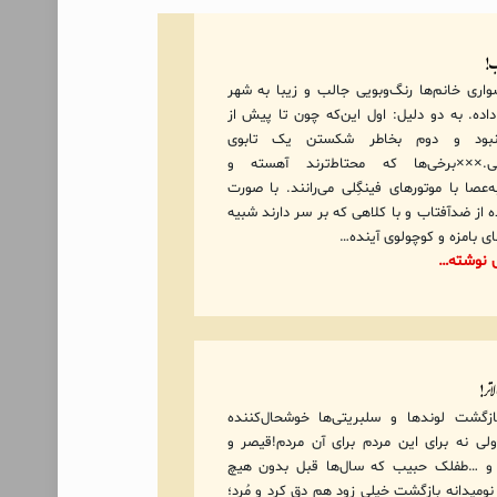
ب!
واری خانم‌ها رنگ‌وبویی جالب و زیبا به شهر
داده. به دو دلیل: اول این‌که چون تا پیش از
بود و دوم بخاطر شکستن یک تابوی
ی.×××برخی‌ها که محتاط‌ترند آهسته و
‌عصا با موتورهای فینگِلی می‌رانند. با صورت
 از ضدآفتاب و با کلاهی که بر سر دارند شبیه
ای بامزه و کوچولوی آینده…
ی نوشته…
لاتر!
زگشت لوندها و سلبریتی‌ها خوشحال‌کننده
ی نه برای این مردم برای آن مردم!قیصر و
 …طفلک حبیب که سال‌ها قبل بدون هیچ
نومیدانه بازگشت خیلی زود هم دق کرد و مُرد؛