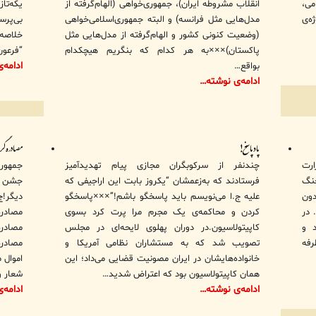
ی،
انقلاب مشروطه ایران)، جمهوری‌خواهی (الهام‌گرفته از
یکه‌ت
ه‌ی
مدل‌هایی مثل فرانسه) و البته جمهوری‌اسلامی‌خواهی
بی‌پرس
(وضعیت کنونی کشور و الهام‌گرفته از مدل‌هایی مثل
خلاصه
پاکستان)×××به هر کدام که بنگریم هیچکدام
“فرعون
ادامه‌
بواقع…
ادامه‌ی نوشته…
پادپاسخ!
مصادره‌گ
ارت
چندنفر از سرکوبگران مجازی پیام تهدیدآمیز
 در جنگ
فرستادند که به‌زعمشان “یکروز بابت این اراجیفی که
جشن گر
دون
علیه ج.ا می‌نویسم باید پاسخگو باشم!”×××پاسخگو
دیگر!ج
 در
کردن و محاکمه‌ی یک مجرم مرا پرت کرد بسوی
مصادر
د و
کاپیتولاسیون.در دوران پهلوی لایحه‌ای در مجلس
مصادره
رفه
تصویب شد که به مستشاران نظامی آمریکا و
مصادره
خانواده‌هایشان در ایران مصونیت قضایی می‌داد؛ این
اموال 
همان کاپیتولاسیون بود که اعتراض شدید…
شعار و
ادامه‌ی نوشته…
ادامه‌