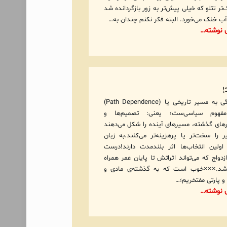
‌تر تتلو که خیلی پیش‌تر به زور بازگردانده شد
 آب خنک می‌خورد. البته فکر نکنم چندان به…
ی نوشته…
ه!
وابستگی به مسیر تاریخی یا (Path Dependence)
هوم سیاسی‌ست؛ یعنی: تصمیم‌ها و
های گذشته، مسیرهای آینده را شکل می‌دهند
ر را سخت‌تر یا پرهزینه‌تر می‌کنند‍.به زبان
اولین انتخاب‌ها اثر بلندمدت دارند!درست
زدواج که می‌تواند اثراتش تا پایان عمر همراه
اشد.×××خوب است که به گذشته‌ی مادی و
و پارتی مفتخریم؛…
ی نوشته…