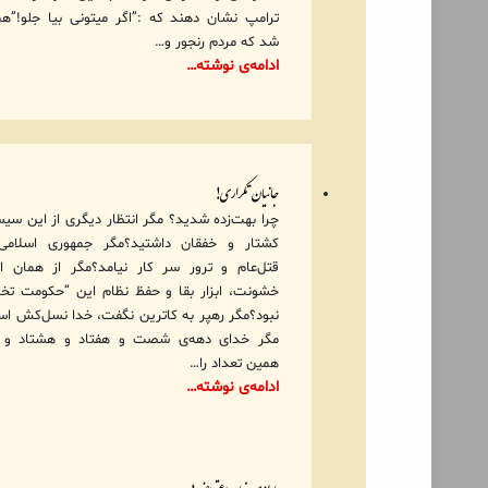
ترامپ نشان دهند که :”اگر میتونی بیا جلو!”ه
شد که مردم رنجور و…
ادامه‌ی نوشته…
جانیان تکراری!
چرا بهت‌زده شدید؟ مگر انتظار دیگری از این سی
کشتار و خفقان داشتید؟مگر جمهوری اسلامی 
قتل‌عام و ترور سر کار نیامد؟مگر از همان اب
خشونت، ابزار بقا و حفظ نظام این “حکومت تخ
نبود؟مگر رهپر به کاترین نگفت، خدا نسل‌کش ا
مگر خدای دهه‌ی شصت و هفتاد و هشتاد و ن
همین تعداد را…
ادامه‌ی نوشته…