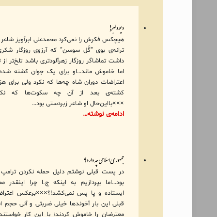
دیوِ دلبر!
هیچکس فکرش را نمی‌کرد محمدعلی ابرآویز شاعر 
ترانه‌ی بوی “گُل سوسن” که آرزوی روزگار شکری
داشت تماشاگر روزگار زهرآلودتری باشد تلخ‌تر از ت
اما خاموش ماند…او برای یک جوان کشته شده
اعتراضات دوران شاه چه‌ها که نکرد ولی برای هزا
کشته‌ی بعد از آن چه سکوت‌ها که نکر
×××بااین‌حال او شاعر زبردستی بود…
ادامه‌ی نوشته…
جمهوری اسلامی چه دارد؟
در پست قبلی نوشتم دلیل حمله نکردن ترامپ
بود…اما بپردازیم به اینکه ج.ا چرا اینقدر م
ایستاده و پا پس نمی‌کشد!؟×××برعکس اعترا
قبلی این بار آخوندها خیلی ضربتی و آنی حجم ان
معترضان را خاموش کردند؛ با این کار خواستند