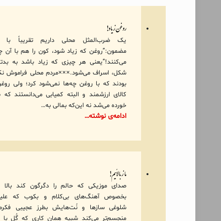
روغنِ زیاد!
یک ضرب‌المثل محلی داریم تقریباً با ا
مضمون:”روغن که زیاد شود، کون را هم با آن 
می‌کنند!”یعنی هر چیزی که زیاد باشد به بدت
شکل، اسراف می‌شود.×××مردم محلی فراموش نک
بودند که با روغن چه‌ها نمی‌شود کرد؛ ولی روغن
کالای ارزشمند و البته کمیابی می‌دانستند که ب
خورده می‌شد نه این‌که بمالی به…
ادامه‌ی نوشته…
ما ز بالائیم!
صدای موزیکی که حالم را دگرگون کند بالا ب
بخصوص آهنگ‌های بی‌کلام و بکوب که علیر
شلوغی سازها و نُت‌هایش بطرز عجیبی فکرم 
منجسم‌تر می‌کند شبیه همان کاری که گُل با 