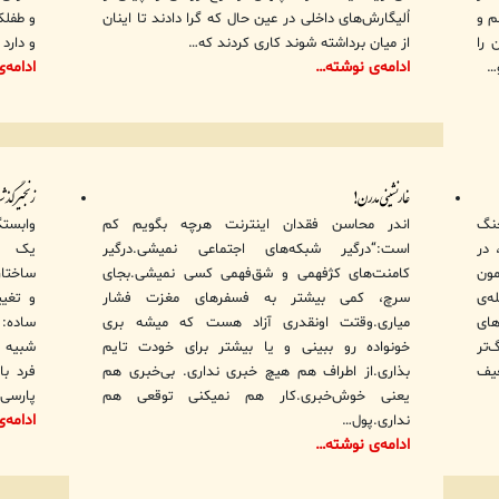
م و
اُلیگارش‌های داخلی در عین حال که گرا دادند تا اینان
و طفلک
 را
از میان برداشته شوند کاری کردند که…
و دارد
ادامه‌ی نوشته…
ادامه‌
…
غارنشینی مدرن!
زنجیر گذشت
جنگ
اندر محاسن فقدان اینترنت هرچه بگویم کم
 در
است:“درگیر شبکه‌های اجتماعی نمیشی.درگیر
یک مف
ون
کامنت‌های کژفهمی و شق‌فهمی کسی نمیشی.بجای
ساختار
ه‌ی
سرچ، کمی بیشتر به فسفرهای مغزت فشار
و تغیی
های
میاری.وقتت اونقدری آزاد هست که میشه بری
ساده: 
‌تر
خونواده رو ببینی و یا بیشتر برای خودت تایم
شبیه ا
عیف
بذاری.از اطراف هم هیچ خبری نداری. بی‌خبری هم
فرد ب
یعنی خوش‌خبری.کار هم نمیکنی توقعی هم
پارسی 
ادامه‌
نداری.پول…
ادامه‌ی نوشته…