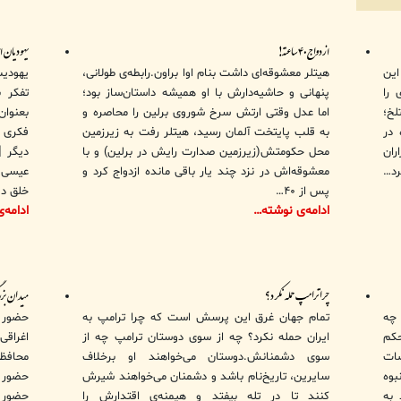
ازدواج ۴۰ ساعته!
یهودیان 
این
هیتلر معشوقه‌ای داشت بنام اوا براون.رابطه‌ی طولانی،
یهودیت
 را
پنهانی و حاشیه‌دارش با او همیشه داستان‌ساز بود؛
تفکر ب
لخ؛
اما عدل وقتی ارتش سرخ شوروی برلین را محاصره و
بعنوا
 در
به قلب پایتخت آلمان رسید، هیتلر رفت به زیرزمین
فکری ی
ران
محل حکومتش(زیرزمین صدارت رایش در برلین) و با
دیگر [
د…
معشوقه‌اش در نزد چند یار باقی مانده ازدواج کرد و
عیسی ن
پس از ۴۰…
خلق د
ادامه‌ی نوشته…
ادامه‌
چرا ترامپ حمله نکرد؟
میدان بز
 چه
تمام جهان غرق این پرسش است که چرا ترامپ به
حضور م
حکم
ایران حمله نکرد؟ چه از سوی دوستان ترامپ چه از
اغراق
ضات
سوی دشمنانش.دوستان می‌خواهند او برخلاف
محافظه
بوه
سایرین، تاریخ‌نام باشد و دشمنان می‌خواهند شیرش
حضور د
 به
کنند تا در تله بیفتد و هیمنه‌ی اقتدارش را
حضور ا