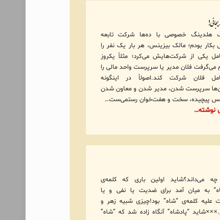
یجانی!
 هلدینگ خصوصی با ده‌ها شرکت تابعه
بکار بودم؛ مالک بیزینس، هر بار یک نفر را
مل یکی از شرکت‌هایش می‌کرد؛ مثلاً یکروز
می‌گرفت فلان مدیر یا سرپرست واحد مالی را
امل فلان شرکت کند.اصولاً در اینگونه
ن‌ها سرپرست شدن، مدیر شدن و معاون شدن
بس پیچیده، سخت و هفت‌خوان رستمی‌ست…
ی نوشته…
ه می‌داند؟شاید اولین باری که کلمه‌ی
اه” به میان آمد برای ضدیت یا نفی و یا
 علیه کلمه‌ی “شاه” بود!چیزی شبیه زهر و
.×××شاید “پادشاه” آنگاه زاده شد که “شاه”