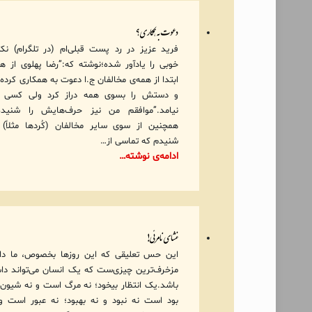
دعوت به همکاری؟
فرید عزیز در رد پست قبلی‌ام (در تلگرام) نکت
خوبی را یادآور شده؛نوشته که:”رضا پهلوی از ه
ابتدا از همه‌ی مخالفان ج.ا دعوت به همکاری کرده 
و دستش را بسوی همه دراز کرد ولی کسی ج
نیامد.”موافقم من نیز حرف‌هایش را شنیده‌
همچنین از سوی سایر مخالفان (کُردها مثلاً) 
شنیدم که تماسی از…
ادامه‌ی نوشته…
غشای نامرئی!
این حس تعلیقی که این روزها بخصوص، ما دا
مزخرف‌ترین چیزی‌ست که یک انسان می‌تواند دا
باشد.یک انتظار بیخود؛ نه مرگ است و نه شیون.
بود است نه نبود و نه بهبود؛ نه عبور است و