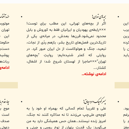
بچه‌های تهران!
ضدِ آفتا
ین
اگر از بچه‌های تهرانی، این مطلب برای توست!
موتورس
چرب
×××رابطه‌ی یهودیان و ایرانیان فقط به کوروش و بابل
تهران 
رین
محدود نمی‌شود.قرن‌ها بعدش، در میانه‌ی یکی از
این ن
رده
تاریک‌ترین فصل‌های تاریخ بشر، بازهم ردّی از نجات،
حکومت
 را
تبعید، جنگ و هولوکاست از دل ایران عبور کرد. در
دست‌به
اید
روایتی که کمتر شنیده‌ایم: روایتِ “بچه‌های
پوشیده
تهران”×××ماجرا از لهستان شروع شد؛ از اشغال،
ربات‌ه
ادامه‌
کشتار،…
ادامه‌ی نوشته…
پسر کوچک و مرد چاق!
چار قدم با
ود.
علی و تقریباً تمام کسانی که بهمراه او خود را به
موج با
غم
کوچه‌ی علی‌چپ می‌زدند تا نه مذاکره کنند نه جنگ،
است ول
را
امروز زنده نیستند…همان حس همیشگی دارد به من
صدف و
مغز
می‌گوید: یک قدرت پنهان از نوع روسی و چینی و
دعوتی 