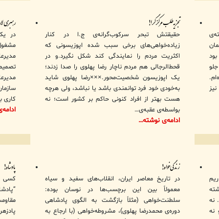
تجزیه‌طلب مرکزگرا!
رهبری لار
ه‌ی
حقیقتش تبحر سرکوب‌گرانه‌ی ج.ا در کنار
در یک
مان
زیاده‌خواهی‌های برخی سبب شده اپوزیسونی که
مشغول 
بود
اکثریت مردم را نمایندگی کند شکل نگیرد.و در
مدیرعا
لو
قحط‌الرجالی هم مردم ناچار رضا پهلوی را صدا زدند؛
تصمیم 
ام.
یک اپوزیسون شخصیت‌محور.×××رضا پهلوی شاید
مدیرع
نیز
به‌خودی خود فرد توانمندی باشد یا نباشد، ولی هرچه
سازما
هست بهتر از افراد کنونی حاکم بر کشور است؛ نه
کاری 
ادامه‌
بواسطه‌ی عقبه‌ی…
ادامه‌ی نوشته…
زندگی‌خواه!
پادشاه!
ریم
در تاریخ معاصر ایران، انقلاب‌های سفید و سیاه
کسی چ
شته
معمولاً بین این برچسب‌ها در نوسان بوده:
“پادش
 نه
سلطنت‌خواهی (مثلاً بازگشت به الگوی پادشاهی
مقاومت
 نه
دوره‌ی محمدرضا پهلوی)، مشروطه‌خواهی (با ارجاع به
پادزهر