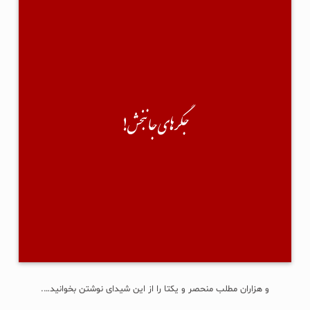
جگرهای جانبخش!
سیروس عباسی پیام داده توی دایرکتم...
نوشته:"سلام؛ من اخیراً کتابی با نام «جگرهای جان‌بخش» چاپ و‌ منتشر کردم.
نخستین رمان دراماتیک پزشکی در ایران-موضوع: داستان- فرهنگ اهدای عضو و
بخشش...
جگرهای جانبخش!
آیا امکان دارد کمک کنید تا به مخاطب برسد؟"
من هم گفته کرده:"چشمم روشن! دیگه چی؟ چشم!" 🙂
×××
حقیقتش نه سرویس خان(!) را می‌شناسم، نه حتی یکبار لایک و کامنتی با هم
تبادل کرده باشیم؛ آنقدر هم خسیس است که پیش از این درخواستش، حتی یک
جلد رایگان برایم نفرستاد. تبلیغ مفت...
ادامه...
و هزاران مطلب منحصر و یکتا را از این شیدای نوشتن بخوانید….