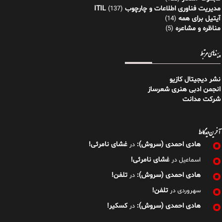
مدیریت فناوری اطلاعات و چارچوب ITIL
(137)
آیتیل برای همه
(14)
مناظره و مشاعره
(5)
پیوندهای مرتبط
نشر دیجیتال کازیو
انجمن ادبی هنری شعرساز
شرکت مدانت
آخرین دیدگاه‌ها
هادی احمدی (سروش):
غشای نامرئی!
در
غشای نامرئی!
اسماعیل
در
هادی احمدی (سروش):
تلفن!
در
تلفن!
سهروردی
در
هادی احمدی (سروش):
کسکیر!
در