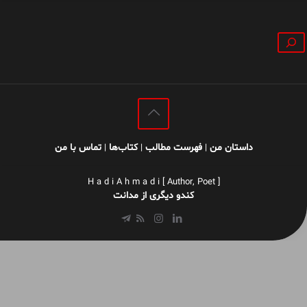
جستجو
داستان من
فهرست مطالب
کتاب‌ها
تماس با من
|
|
|
H a d i A h m a d i [ Author, Poet ]
کندو دیگری از مدانت