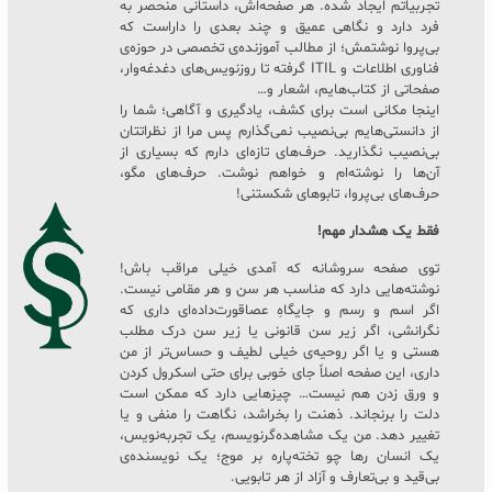
تجربیاتم ایجاد شده. هر صفحه‌اش، داستانی منحصر به
فرد دارد و نگاهی عمیق و چند بعدی را داراست که
بی‌پروا نوشتمش؛ از مطالب آموزنده‌ی تخصصی در حوزه‌ی
فناوری اطلاعات و ITIL گرفته تا روزنویس‌های دغدغه‌وار،
صفحاتی از کتاب‌هایم، اشعار و…
اینجا مکانی است برای کشف، یادگیری و آگاهی؛ شما را
از دانستی‌هایم بی‌نصیب نمی‌گذارم پس مرا از نظراتتان
بی‌نصیب نگذارید. حرف‌های تازه‌ای دارم که بسیاری از
آن‌ها را نوشته‌ام و خواهم نوشت. حرف‌های مگو،
حرف‌های بی‌پروا، تابوهای شکستنی!
فقط یک هشدار مهم!
توی صفحه سروشانه که آمدی خیلی مراقب باش!
نوشته‌هایی دارد که مناسب هر سن و هر مقامی نیست.
اگر اسم و رسم و جایگاهِ عصاقورت‌داده‌ای داری که
نگرانشی، اگر زیر سن قانونی یا زیر سن درک مطلب
هستی و یا اگر روحیه‌ی خیلی لطیف و حساس‌تر از من
داری، این صفحه اصلاً جای خوبی برای حتی اسکرول کردن
و ورق زدن هم نیست… چیزهایی دارد که ممکن است
دلت را برنجاند. ذهنت را بخراشد، نگاهت را منفی و یا
تغییر دهد. من یک مشاهده‌گرنویسم، یک تجربه‌نویس،
یک انسان رها چو تخته‌پاره بر موج؛ یک نویسنده‌ی
بی‌قید و بی‌تعارف و آزاد از هر تابویی.