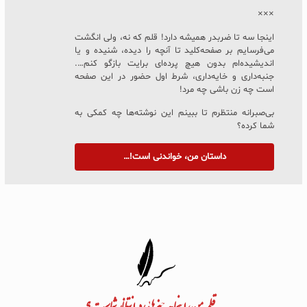
×××
اینجا سه تا ضربدر همیشه دارد! قلم که نه، ولی انگشت
می‌فرسایم بر صفحه‌کلید تا آنچه را دیده، شنیده و یا
اندیشیده‌ام بدون هیچ پرده‌ای برایت بازگو کنم….
جنبه‌داری و خایه‌داری، شرط اول حضور در این صفحه
است چه زن باشی چه مرد!
بی‌صبرانه منتظرم تا ببینم این نوشته‌ها چه کمکی به
شما کرده؟
داستان من، خواندنی است!…
به قلم من، اینجا چه چیزهایی در انتظار شماست؟