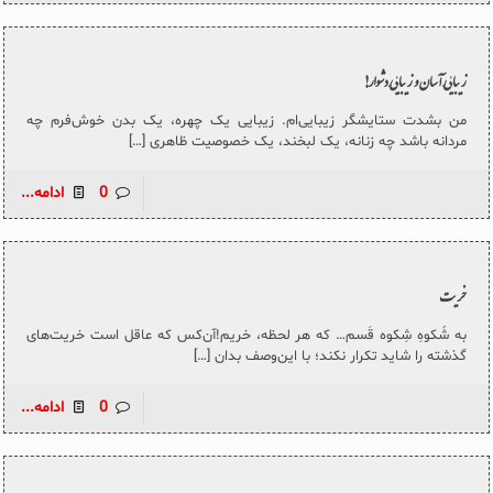
زیباییِ آسان و زیباییِ دشوار!
من بشدت ستایشگر زیبایی‌ام. زیبایی یک چهره، یک بدن خوش‌فرم چه
مردانه باشد چه زنانه، یک لبخند، یک خصوصیت ظاهری
[…]
0
ادامه...
خریت
به شُکوهِ شِکوه قَسم… که هر لحظه، خریم!آن‌کس که عاقل است خریت‌های
گذشته را شاید تکرار نکند؛ با این‌وصف بدان
[…]
0
ادامه...