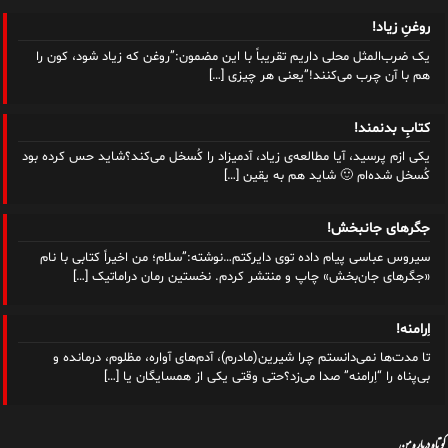
روغنِ زیاد!
یک ضرب‌المثل محلی داریم تقریباً با این مضمون:”روغن که زیاد شود، کون را
هم با آن چرب می‌کنند!”یعنی هر چیزی
[…]
کتابِ بدنمند!
یکی ازم پرسید، آیا مطالعه‌ی زیاد، آدمیزاد را کُسخل می‌کند؟شاید حس کرده بود
کُسخل شده‌ام 🙂 شاید هم به یقین
[…]
جگرهای جانبخش!
سیروس عباسی پیام داده توی دایرکتم…نوشته:”سلام؛ من اخیراً کتابی با نام
«جگرهای جان‌بخش» چاپ و‌ منتشر کردم. نخستین رمان دراماتیک
[…]
اِرامنه!
تا مدت‌ها نمی‌دانستم چرا شیرین(مادرم)، آدم‌های آواره، مظلوم، درمانده و
بی‌پناه را “اِرامنه” صدا می‌زد؟حتی وقتی یکی از همسایگان یا
[…]
کوتاه درباره من