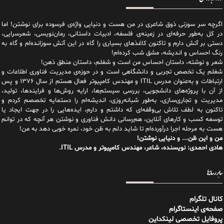
اگرچه سر سوزنی ذوق شاعری در من هست و دنیایی واژه‌‌ی فرسوده برای نوشتن! اما
در کل به‌طور حرفه‌ای در زمینه‌ی فلسفه، ادبیات داستانی، رمان‌نویسی، شعرسرایی،
دستی بر آتش دارم و تاکنون کاغذهای بسیاری را گاه در این آتش سوزانده‌ام و گاه به
رنگ احساس و اندیشه، مشق شب کرده‌ام!
شعر و نوشته، داستان احساس من است و شغلم، داستان منطق ذهن!
شغلم یک تخصص تجربی و دانشگاهی است و در حوزه‌ی مدیریت فناوری اطلاعات و
ارتباطات و به‌عنوان مدرس ITIL و مهندس کامپیوتر فعال هستم از سال ۱۳۷۶ و پس
از آن با پروژه‌های دانشجویی، بررسی سیستم‌ها، ارایه روش‌ها و فرایندها، تولید،
مدیریت و تجاری‌سازی، به‌طور شبانه‌روزی، اندیشه‌ام را دستمایه تخصصم کردم و
تاکنون به لطف تلاش بی‌وقفه‌ای که داشتم و دارم، اید‌ه‌هایی را در جهت ایجاد یا
توسعه کسب و کارهای آنلاین، هم‌رسانی دانش فناوری و نوشتن هر آنچه که در توانم
هست به مرحله اجرا درآورده‌ام تا شاید دلم به ظن خود، نمره خوبی دهد به من!
من و این ظن... و دنیایی نوشتن!
هادی احمدی: نویسنده، شاعر، مهندس کامپیوتر و مدرس ITIL.
سایر رسانه‌ها
کانال تلگرام
صفحه‌ی اینستاگرام
پروفایل تخصصی لینکداین