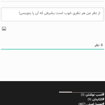
0
نظر
#اسب نوشتن
(3)
#کتابدان
(9)
#مهسا_امینی
(487)