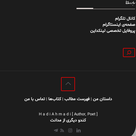
سایر رسانه‌ها
کانال تلگرام
صفحه‌ی اینستاگرام
پروفایل تخصصی لینکداین
جستجو
داستان من
فهرست مطالب
کتاب‌ها
تماس با من
|
|
|
H a d i A h m a d i [ Author, Poet ]
کندو دیگری از مدانت