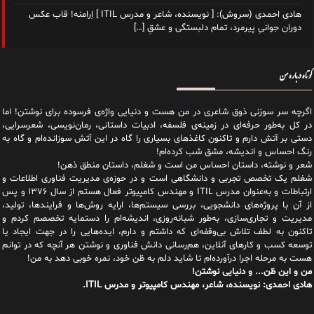
هادی احمدی (سروش): [ نویسنده، شاعر و مدرس ITIL ] اِرامنه! قاب عکس
دوران جوانیِ پیرمرد، تمام دلبستگی و عشقِ
[…]
کوتاه درباره من
اگرچه سر سوزنی ذوق شاعری در من هست و دنیایی واژه‌‌ی فرسوده برای نوشتن! اما
در کل به‌طور حرفه‌ای در زمینه‌ی فلسفه، ادبیات داستانی، رمان‌نویسی، شعرسرایی،
دستی بر آتش دارم و تاکنون کاغذهای بسیاری را گاه در این آتش سوزانده‌ام و گاه به
رنگ احساس و اندیشه، مشق شب کرده‌ام!
شعر و نوشته، داستان احساس من است و شغلم، داستان منطق ذهن!
شغلم یک تخصص تجربی و دانشگاهی است و در حوزه‌ی مدیریت فناوری اطلاعات و
ارتباطات و به‌عنوان مدرس ITIL و مهندس کامپیوتر فعال هستم از سال ۱۳۷۶ و پس
از آن با پروژه‌های دانشجویی، بررسی سیستم‌ها، ارایه روش‌ها و فرایندها، تولید،
مدیریت و تجاری‌سازی، به‌طور شبانه‌روزی، اندیشه‌ام را دستمایه تخصصم کردم و
تاکنون به لطف تلاش بی‌وقفه‌ای که داشتم و دارم، اید‌ه‌هایی را در جهت ایجاد یا
توسعه کسب و کارهای آنلاین، هم‌رسانی دانش فناوری و نوشتن هر آنچه که در توانم
هست به مرحله اجرا درآورده‌ام تا شاید دلم به ظن خود، نمره خوبی دهد به من!
من و این ظن... و دنیایی نوشتن!
هادی احمدی: نویسنده، شاعر، مهندس کامپیوتر و مدرس ITIL.