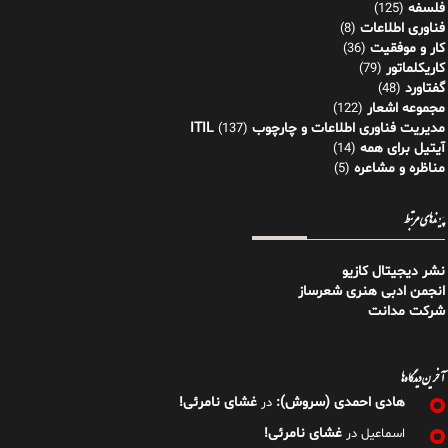
فلسفه
(125)
فناوری اطلاعات
(8)
کار و موفقیت
(36)
کاریکلماتور
(79)
گفتاورد
(48)
مجموعه اشعار
(122)
مدیریت فناوری اطلاعات و چارچوب ITIL
(137)
آیتیل برای همه
(14)
مناظره و مشاعره
(5)
پیوندهای مرتبط
نشر دیجیتال کازیو
انجمن ادبی هنری شعرساز
شرکت مدانت
آخرین دیدگاه‌ها
هادی احمدی (سروش):
غشای نامرئی!
در
غشای نامرئی!
اسماعیل
در