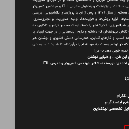
 یک تخصص تجربی و دانشگاهی است و در حوزه‌ی مدیریت
فناوری اطلاعات و ارتباطات و به‌عنوان مدرس ITIL و مهندس کامپیوتر
فعال هستم از سال ۱۳۷۶ و پس از آن با پروژه‌های دانشجویی، بررسی
م‌ها، ارایه روش‌ها و فرایندها، تولید، مدیریت و تجاری‌سازی،
ور شبانه‌روزی، اندیشه‌ام را دستمایه تخصصم کردم و تاکنون به
لاش بی‌وقفه‌ای که داشتم و دارم، اید‌ه‌هایی را در جهت ایجاد یا
ه کسب و کارهای آنلاین، هم‌رسانی دانش فناوری و نوشتن هر
 که در توانم هست به مرحله اجرا درآورده‌ام تا شاید دلم به ظن
 نمره خوبی دهد به من!
 این ظن... و دنیایی نوشتن!
احمدی: نویسنده، شاعر، مهندس کامپیوتر و مدرس ITIL.
نه‌ها
ل تلگرام
‌ی اینستاگرام
ایل تخصصی لینکداین
و