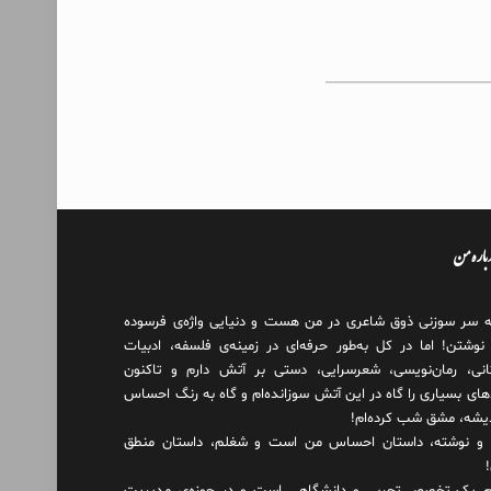
درباره من
ه سر سوزنی ذوق شاعری در من هست و دنیایی واژه‌‌ی فرسوده
 نوشتن! اما در کل به‌طور حرفه‌ای در زمینه‌ی فلسفه، ادبیات
انی، رمان‌نویسی، شعرسرایی، دستی بر آتش دارم و تاکنون
های بسیاری را گاه در این آتش سوزانده‌ام و گاه به رنگ احساس
دیشه، مشق شب کرده‌ام!
و نوشته، داستان احساس من است و شغلم، داستان منطق