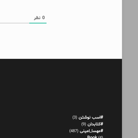
0
نظر
#اسب نوشتن
(3)
#کتابدان
(9)
#مهسا_امینی
(487)
Book
(4)
آدم حسابی
(1)
آدم عوضی
(4)
آکنده‌های پراکنده!
(521)
اثر عمر
(13)
بازی هورمونی
(22)