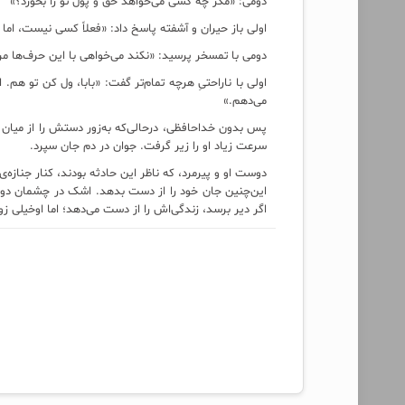
دومی: «مگر چه کسی می‌خواهد حق و پول تو را بخورد؟»
اولی باز حیران و آشفته پاسخ داد: «فعلاً کسی نیست، اما 
دومی ‌با تمسخر پرسید: «نکند می‌خواهی با این حرف‌ها مرا
اولی با ناراحتیِ هرچه تمام‌تر گفت: «بابا، ول کن تو هم. 
می‌دهم.»
پس بدون خداحافظی، درحالی‌که به‌زور دستش را از میان 
سرعت زیاد او را زیر گرفت. جوان در دم جان سپرد.
دوست او و پیرمرد، که ناظر این حادثه بودند، کنار جنازه‌
این‌چنین جان خود را از دست بدهد. اشک در چشمان دوس
اگر دیر برسد، زندگی‌اش را از دست می‌دهد؛ اما اوخیلی زو