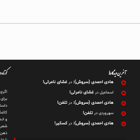
آخرین دیدگاه‌ها
کوتاه 
هادی احمدی (سروش):
غشای نامرئی!
در
اگرچ
غشای نامرئی!
اسماعیل
در
برای
هادی احمدی (سروش):
تلفن!
در
داست
کاغذ
تلفن!
سهروردی
در
و ان
هادی احمدی (سروش):
کسکیر!
در
شعر 
ذهن!