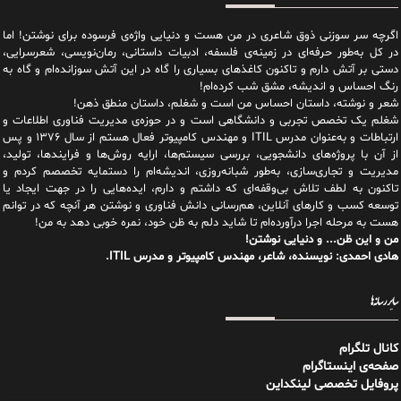
اگرچه سر سوزنی ذوق شاعری در من هست و دنیایی واژه‌‌ی فرسوده برای نوشتن! اما
در کل به‌طور حرفه‌ای در زمینه‌ی فلسفه، ادبیات داستانی، رمان‌نویسی، شعرسرایی،
دستی بر آتش دارم و تاکنون کاغذهای بسیاری را گاه در این آتش سوزانده‌ام و گاه به
رنگ احساس و اندیشه، مشق شب کرده‌ام!
شعر و نوشته، داستان احساس من است و شغلم، داستان منطق ذهن!
شغلم یک تخصص تجربی و دانشگاهی است و در حوزه‌ی مدیریت فناوری اطلاعات و
ارتباطات و به‌عنوان مدرس ITIL و مهندس کامپیوتر فعال هستم از سال ۱۳۷۶ و پس
از آن با پروژه‌های دانشجویی، بررسی سیستم‌ها، ارایه روش‌ها و فرایندها، تولید،
مدیریت و تجاری‌سازی، به‌طور شبانه‌روزی، اندیشه‌ام را دستمایه تخصصم کردم و
تاکنون به لطف تلاش بی‌وقفه‌ای که داشتم و دارم، اید‌ه‌هایی را در جهت ایجاد یا
توسعه کسب و کارهای آنلاین، هم‌رسانی دانش فناوری و نوشتن هر آنچه که در توانم
هست به مرحله اجرا درآورده‌ام تا شاید دلم به ظن خود، نمره خوبی دهد به من!
من و این ظن... و دنیایی نوشتن!
هادی احمدی: نویسنده، شاعر، مهندس کامپیوتر و مدرس ITIL.
سایر رسانه‌ها
کانال تلگرام
صفحه‌ی اینستاگرام
پروفایل تخصصی لینکداین