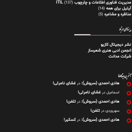
مدیریت فناوری اطلاعات و چارچوب ITIL
(137)
آیتیل برای همه
(14)
مناظره و مشاعره
(5)
پیوندهای مرتبط
نشر دیجیتال کازیو
انجمن ادبی هنری شعرساز
شرکت مدانت
آخرین دیدگاه‌ها
هادی احمدی (سروش):
غشای نامرئی!
در
غشای نامرئی!
اسماعیل
در
هادی احمدی (سروش):
تلفن!
در
تلفن!
سهروردی
در
هادی احمدی (سروش):
کسکیر!
در