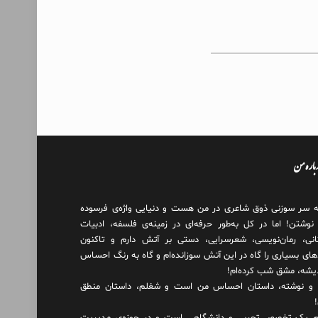
درباره من
ه سر سوزنی ذوق شاعری در من هست و دنیایی واژه‌‌ی فرسوده
 نوشتن! اما در کل به‌طور حرفه‌ای در زمینه‌ی فلسفه، ادبیات
انی، رمان‌نویسی، شعرسرایی، دستی بر آتش دارم و تاکنون
های بسیاری را گاه در این آتش سوزانده‌ام و گاه به رنگ احساس
دیشه، مشق شب کرده‌ام!
و نوشته، داستان احساس من است و شغلم، داستان منطق