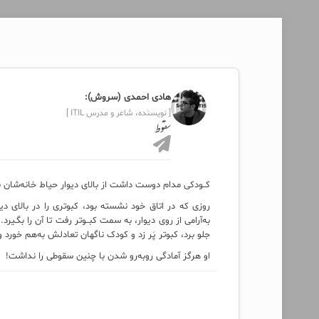
هادی احمدی (سروش):
[ نویسنده، شاعر و مدرس ITIL ]
سقوط
کــودکی مدام دوست داشت از بالای دیوار حیاط خانه​‌شان به
روزی که در اتاق خود نشسته بود، کبوتری را در بالای دیو
به‌آرامی‌ از روی دیوار، به سمت کبــوتر رفت تا آن را بگـی
جلو برد، کبوتر پَر زد و کودک ناگهان تعادلش به‌هم خور
او هرگز آمادگی روبه‌رو شدن با چنین سقوطی را نداشت!