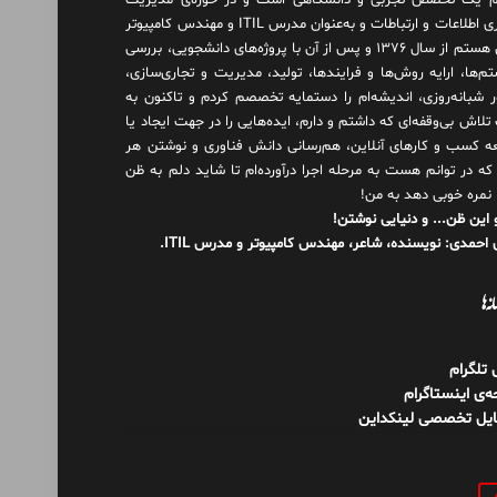
 یک تخصص تجربی و دانشگاهی است و در حوزه‌ی مدیریت
فناوری اطلاعات و ارتباطات و به‌عنوان مدرس ITIL و مهندس کامپیوتر
فعال هستم از سال ۱۳۷۶ و پس از آن با پروژه‌های دانشجویی، بررسی
م‌ها، ارایه روش‌ها و فرایندها، تولید، مدیریت و تجاری‌سازی،
ور شبانه‌روزی، اندیشه‌ام را دستمایه تخصصم کردم و تاکنون به
لاش بی‌وقفه‌ای که داشتم و دارم، اید‌ه‌هایی را در جهت ایجاد یا
ه کسب و کارهای آنلاین، هم‌رسانی دانش فناوری و نوشتن هر
 که در توانم هست به مرحله اجرا درآورده‌ام تا شاید دلم به ظن
 نمره خوبی دهد به من!
 این ظن... و دنیایی نوشتن!
احمدی: نویسنده، شاعر، مهندس کامپیوتر و مدرس ITIL.
نه‌ها
ل تلگرام
‌ی اینستاگرام
ایل تخصصی لینکداین
و