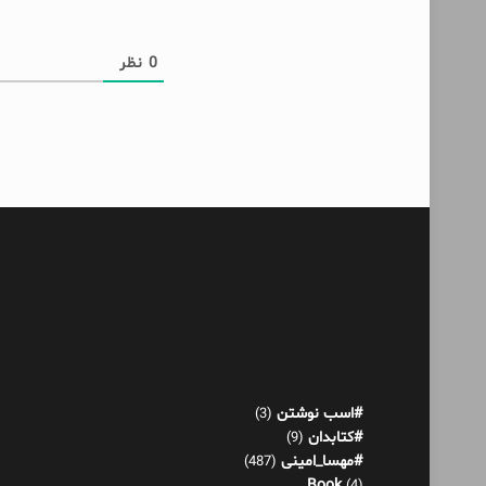
0
نظر
#اسب نوشتن
(3)
#کتابدان
(9)
#مهسا_امینی
(487)
Book
(4)
آدم حسابی
(1)
آدم عوضی
(4)
آکنده‌های پراکنده!
(521)
اثر عمر
(13)
بازی هورمونی
(22)