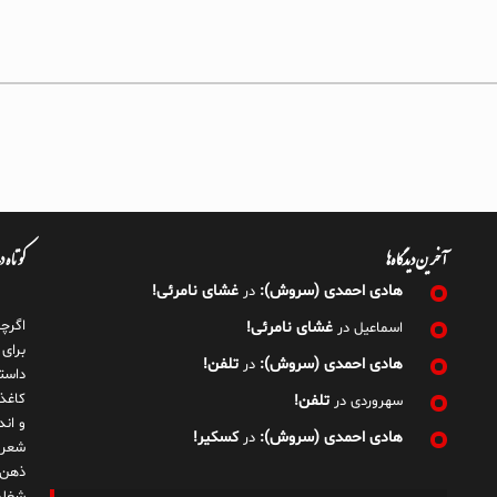
آخرین دیدگاه‌ها
کوتاه 
هادی احمدی (سروش):
غشای نامرئی!
در
اگرچ
غشای نامرئی!
اسماعیل
در
برای
هادی احمدی (سروش):
تلفن!
در
داست
کاغذ
تلفن!
سهروردی
در
و ان
هادی احمدی (سروش):
کسکیر!
در
شعر 
ذهن!