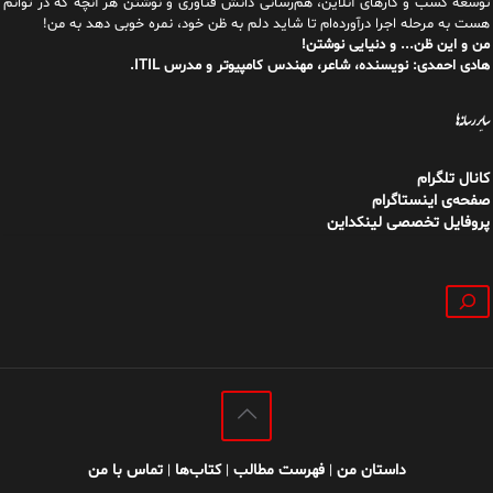
توسعه کسب و کارهای آنلاین، هم‌رسانی دانش فناوری و نوشتن هر آنچه که در توانم
هست به مرحله اجرا درآورده‌ام تا شاید دلم به ظن خود، نمره خوبی دهد به من!
من و این ظن... و دنیایی نوشتن!
هادی احمدی: نویسنده، شاعر، مهندس کامپیوتر و مدرس ITIL.
سایر رسانه‌ها
کانال تلگرام
صفحه‌ی اینستاگرام
پروفایل تخصصی لینکداین
جستجو
داستان من
فهرست مطالب
کتاب‌ها
تماس با من
|
|
|