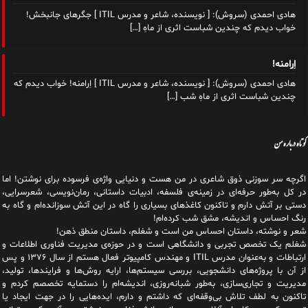
هادی احمدی (سروش): [ نویسنده، شاعر و مدرس ITIL ] جگرهای جانبخش!
خواب دیدم که چندین شب​است اثری از ماهِ
[…]
اِرامنه!
هادی احمدی (سروش): [ نویسنده، شاعر و مدرس ITIL ] اِرامنه! خواب دیدم که
چندین شب​است اثری از ماهِ شب
[…]
کوتاه درباره من
اگرچه سر سوزنی ذوق شاعری در من هست و دنیایی واژه‌‌ی فرسوده برای نوشتن! اما
در کل به‌طور حرفه‌ای در زمینه‌ی فلسفه، ادبیات داستانی، رمان‌نویسی، شعرسرایی،
دستی بر آتش دارم و تاکنون کاغذهای بسیاری را گاه در این آتش سوزانده‌ام و گاه به
رنگ احساس و اندیشه، مشق شب کرده‌ام!
شعر و نوشته، داستان احساس من است و شغلم، داستان منطق ذهن!
شغلم یک تخصص تجربی و دانشگاهی است و در حوزه‌ی مدیریت فناوری اطلاعات و
ارتباطات و به‌عنوان مدرس ITIL و مهندس کامپیوتر فعال هستم از سال ۱۳۷۶ و پس
از آن با پروژه‌های دانشجویی، بررسی سیستم‌ها، ارایه روش‌ها و فرایندها، تولید،
مدیریت و تجاری‌سازی، به‌طور شبانه‌روزی، اندیشه‌ام را دستمایه تخصصم کردم و
تاکنون به لطف تلاش بی‌وقفه‌ای که داشتم و دارم، اید‌ه‌هایی را در جهت ایجاد یا