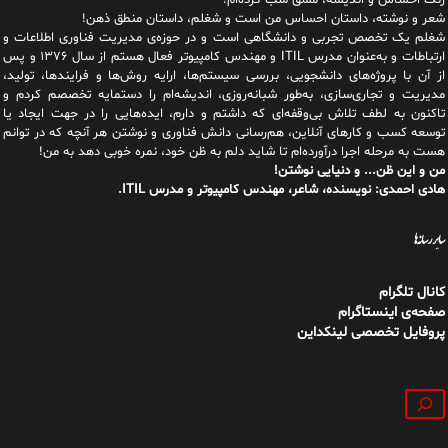
رنگ احساس و اندیشه، مشق شب کرده‌ام!
شعر و نوشته، داستان احساس من است و شغلم، داستان منطق ذهن!
شغلم یک تخصص تجربی و دانشگاهی است و در حوزه‌ی مدیریت فناوری اطلاعات و
ارتباطات و به‌عنوان مدرس ITIL و مهندس کامپیوتر فعال هستم از سال ۱۳۷۶ و پس
از آن با پروژه‌های دانشجویی، بررسی سیستم‌ها، ارایه روش‌ها و فرایندها، تولید،
مدیریت و تجاری‌سازی، به‌طور شبانه‌روزی، اندیشه‌ام را دستمایه تخصصم کردم و
تاکنون به لطف تلاش بی‌وقفه‌ای که داشتم و دارم، اید‌ه‌هایی را در جهت ایجاد یا
توسعه کسب و کارهای آنلاین، هم‌رسانی دانش فناوری و نوشتن هر آنچه که در توانم
هست به مرحله اجرا درآورده‌ام تا شاید دلم به ظن خود، نمره خوبی دهد به من!
من و این ظن... و دنیایی نوشتن!
هادی احمدی: نویسنده، شاعر، مهندس کامپیوتر و مدرس ITIL.
سایر رسانه‌ها
کانال تلگرام
صفحه‌ی اینستاگرام
پروفایل تخصصی لینکداین
جستجو