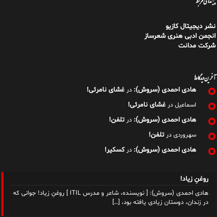
پیوندهای مرتبط
نشر دیجیتال کازیو
انجمن ادبی هنری شعرساز
شرکت مدانت
آخرین دیدگاه‌ها
هادی احمدی (سروش):
غشای نامرئی!
در
غشای نامرئی!
اسماعیل
در
هادی احمدی (سروش):
تلفن!
در
تلفن!
سهروردی
در
هادی احمدی (سروش):
کسکیر!
در
روغنِ زیاد!
هادی احمدی (سروش): [ نویسنده، شاعر و مدرس ITIL ] روغنِ زیاد! جوانی که
در زندان، دوستان زیادی یافته بود،
[…]