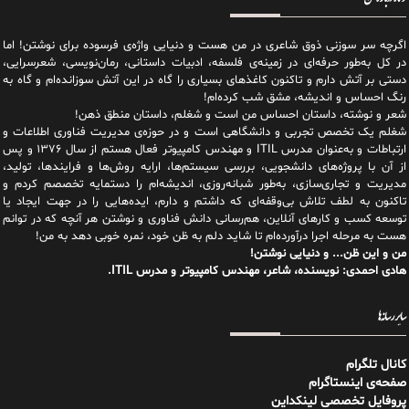
اگرچه سر سوزنی ذوق شاعری در من هست و دنیایی واژه‌‌ی فرسوده برای نوشتن! اما
در کل به‌طور حرفه‌ای در زمینه‌ی فلسفه، ادبیات داستانی، رمان‌نویسی، شعرسرایی،
دستی بر آتش دارم و تاکنون کاغذهای بسیاری را گاه در این آتش سوزانده‌ام و گاه به
رنگ احساس و اندیشه، مشق شب کرده‌ام!
شعر و نوشته، داستان احساس من است و شغلم، داستان منطق ذهن!
شغلم یک تخصص تجربی و دانشگاهی است و در حوزه‌ی مدیریت فناوری اطلاعات و
ارتباطات و به‌عنوان مدرس ITIL و مهندس کامپیوتر فعال هستم از سال ۱۳۷۶ و پس
از آن با پروژه‌های دانشجویی، بررسی سیستم‌ها، ارایه روش‌ها و فرایندها، تولید،
مدیریت و تجاری‌سازی، به‌طور شبانه‌روزی، اندیشه‌ام را دستمایه تخصصم کردم و
تاکنون به لطف تلاش بی‌وقفه‌ای که داشتم و دارم، اید‌ه‌هایی را در جهت ایجاد یا
توسعه کسب و کارهای آنلاین، هم‌رسانی دانش فناوری و نوشتن هر آنچه که در توانم
هست به مرحله اجرا درآورده‌ام تا شاید دلم به ظن خود، نمره خوبی دهد به من!
من و این ظن... و دنیایی نوشتن!
هادی احمدی: نویسنده، شاعر، مهندس کامپیوتر و مدرس ITIL.
سایر رسانه‌ها
کانال تلگرام
صفحه‌ی اینستاگرام
پروفایل تخصصی لینکداین