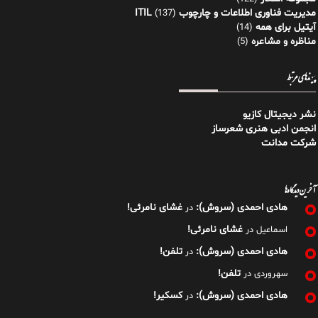
مدیریت فناوری اطلاعات و چارچوب ITIL
(137)
آیتیل برای همه
(14)
مناظره و مشاعره
(5)
پیوندهای مرتبط
نشر دیجیتال کازیو
انجمن ادبی هنری شعرساز
شرکت مدانت
آخرین دیدگاه‌ها
هادی احمدی (سروش):
غشای نامرئی!
در
غشای نامرئی!
اسماعیل
در
هادی احمدی (سروش):
تلفن!
در
تلفن!
سهروردی
در
هادی احمدی (سروش):
کسکیر!
در