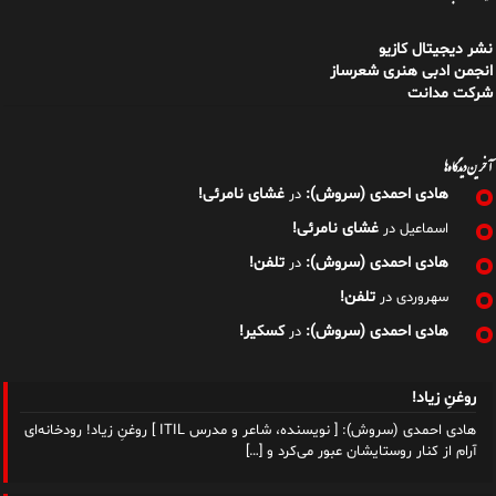
نشر دیجیتال کازیو
انجمن ادبی هنری شعرساز
شرکت مدانت
آخرین دیدگاه‌ها
هادی احمدی (سروش):
غشای نامرئی!
در
غشای نامرئی!
اسماعیل
در
هادی احمدی (سروش):
تلفن!
در
تلفن!
سهروردی
در
هادی احمدی (سروش):
کسکیر!
در
روغنِ زیاد!
هادی احمدی (سروش): [ نویسنده، شاعر و مدرس ITIL ] روغنِ زیاد! رودخانه‌ای
آرام از کنار روستایشان عبور می‌کرد و
[…]