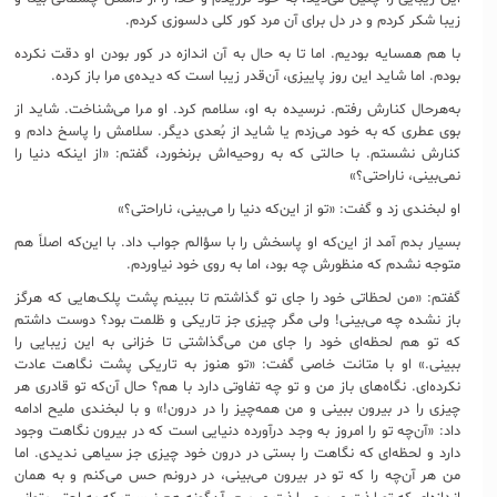
زیبا شکر کردم و در دل برای آن مرد کور کلی دلسوزی کردم.
با هم همسایه بودیم. اما تا به حال به آن اندازه در کور بودن او دقت نکرده
بودم. اما شاید این روز پاییزی، آن‌قدر زیبا است که دیده‌ی مرا باز کرده.
به‌هرحال کنارش رفتم. نرسیده به او، سلامم کرد. او مرا می‌شناخت. شاید از
بوی عطری که به خود می‌زدم یا شاید از بُعدی دیگر. سلامش را پاسخ دادم و
کنارش نشستم. با حالتی که به روحیه‌اش برنخورد، گفتم: «از اینکه دنیا را
نمی‌بینی، ناراحتی؟»
او لبخندی زد و گفت: «تو از این‌که دنیا را می‌بینی، ناراحتی؟»
بسیار بدم آمد از این‌که او پاسخش را با سؤالم جواب داد. با این‌که اصلاً هم
متوجه نشدم که منظورش چه بود، اما به روی خود نیاوردم.
گفتم: «من لحظاتی خود را جای تو گذاشتم تا ببینم پشت پلک‌هایی که هرگز
باز نشده چه می‌بینی! ولی مگر چیزی جز تاریکی و ظلمت بود؟ دوست داشتم
که تو هم لحظه‌ای خود را جای من می‌گذاشتی تا خزانی به این زیبایی را
ببینی.» او با متانت خاصی گفت: «تو هنوز به تاریکی پشت نگاهت عادت
نکرده‌ای. نگاه‌های باز من و تو چه تفاوتی دارد با هم؟ حال آن‌که تو قادری هر
چیزی را در بیرون ببینی و من همه‌چیز را در درون!» و با لبخندی ملیح ادامه
داد: «آن‌چه تو را امروز به وجد درآورده دنیایی است که در بیرون نگاهت وجود
دارد و لحظه‌ای که نگاهت را بستی در درون خود چیزی جز سیاهی ندیدی. اما
من هر آن‌چه را که تو در بیرون می‌بینی، در درونم حس می‌کنم و به همان