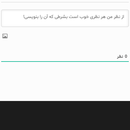
0
نظر
#اسب نوشتن
(3)
#کتابدان
(9)
#مهسا_امینی
(487)