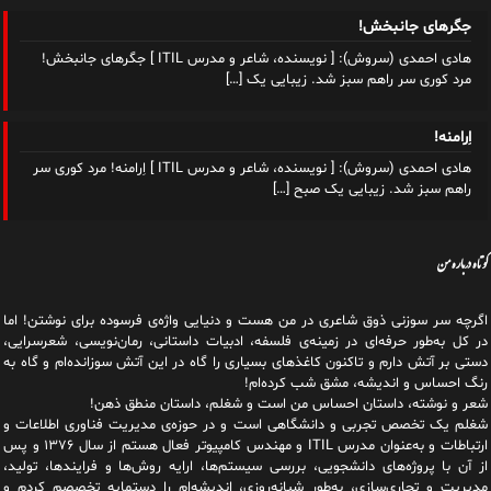
هادی احمدی (سروش): [ نویسنده، شاعر و مدرس ITIL ] اِرامنه! مرد کوری سر
راهم سبز شد. زیبایی یک صبح
[…]
کوتاه درباره من
اگرچه سر سوزنی ذوق شاعری در من هست و دنیایی واژه‌‌ی فرسوده برای نوشتن! اما
در کل به‌طور حرفه‌ای در زمینه‌ی فلسفه، ادبیات داستانی، رمان‌نویسی، شعرسرایی،
دستی بر آتش دارم و تاکنون کاغذهای بسیاری را گاه در این آتش سوزانده‌ام و گاه به
رنگ احساس و اندیشه، مشق شب کرده‌ام!
شعر و نوشته، داستان احساس من است و شغلم، داستان منطق ذهن!
شغلم یک تخصص تجربی و دانشگاهی است و در حوزه‌ی مدیریت فناوری اطلاعات و
ارتباطات و به‌عنوان مدرس ITIL و مهندس کامپیوتر فعال هستم از سال ۱۳۷۶ و پس
از آن با پروژه‌های دانشجویی، بررسی سیستم‌ها، ارایه روش‌ها و فرایندها، تولید،
مدیریت و تجاری‌سازی، به‌طور شبانه‌روزی، اندیشه‌ام را دستمایه تخصصم کردم و
تاکنون به لطف تلاش بی‌وقفه‌ای که داشتم و دارم، اید‌ه‌هایی را در جهت ایجاد یا
توسعه کسب و کارهای آنلاین، هم‌رسانی دانش فناوری و نوشتن هر آنچه که در توانم
هست به مرحله اجرا درآورده‌ام تا شاید دلم به ظن خود، نمره خوبی دهد به من!
من و این ظن... و دنیایی نوشتن!
هادی احمدی: نویسنده، شاعر، مهندس کامپیوتر و مدرس ITIL.