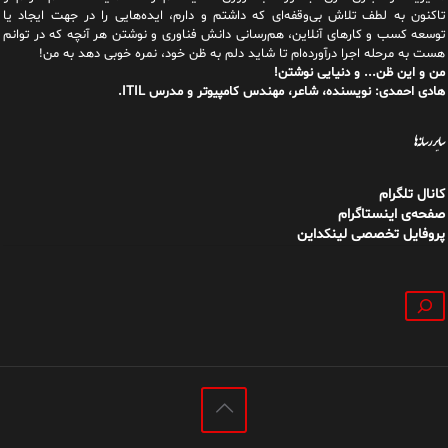
سایر رسانه‌ها
کانال تلگرام
صفحه‌ی اینستاگرام
پروفایل تخصصی لینکداین
جستجو
داستان من
فهرست مطالب
کتاب‌ها
تماس با من
|
|
|
H a d i A h m a d i [ Author, Poet ]
کندو دیگری از مدانت