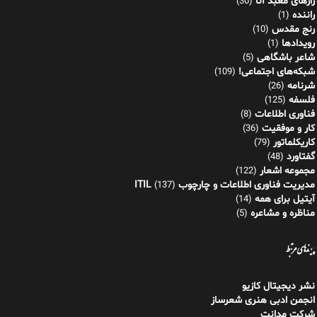
فلسفه
(125)
فناوری اطلاعات
(8)
کار و موفقیت
(36)
کاریکلماتور
(79)
گفتاورد
(48)
مجموعه اشعار
(122)
مدیریت فناوری اطلاعات و چارچوب ITIL
(137)
آیتیل برای همه
(14)
مناظره و مشاعره
(5)
پیوندهای مرتبط
نشر دیجیتال کازیو
انجمن ادبی هنری شعرساز
شرکت مدانت
آخرین دیدگاه‌ها
هادی احمدی (سروش):
غشای نامرئی!
در
غشای نامرئی!
اسماعیل
در