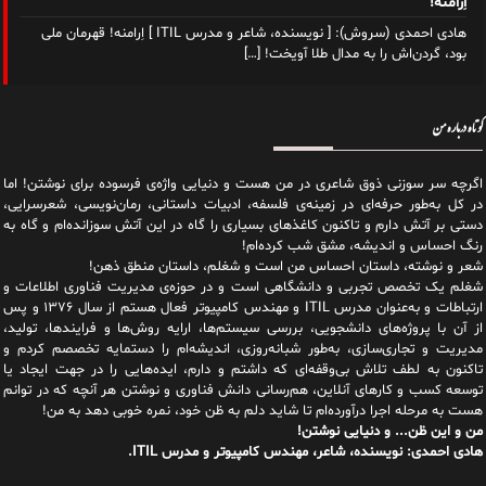
اِرامنه!
هادی احمدی (سروش): [ نویسنده، شاعر و مدرس ITIL ] اِرامنه! قهرمان ملی
بود، گردن‌اش را به مدال طلا آویخت!
[…]
کوتاه درباره من
اگرچه سر سوزنی ذوق شاعری در من هست و دنیایی واژه‌‌ی فرسوده برای نوشتن! اما
در کل به‌طور حرفه‌ای در زمینه‌ی فلسفه، ادبیات داستانی، رمان‌نویسی، شعرسرایی،
دستی بر آتش دارم و تاکنون کاغذهای بسیاری را گاه در این آتش سوزانده‌ام و گاه به
رنگ احساس و اندیشه، مشق شب کرده‌ام!
شعر و نوشته، داستان احساس من است و شغلم، داستان منطق ذهن!
شغلم یک تخصص تجربی و دانشگاهی است و در حوزه‌ی مدیریت فناوری اطلاعات و
ارتباطات و به‌عنوان مدرس ITIL و مهندس کامپیوتر فعال هستم از سال ۱۳۷۶ و پس
از آن با پروژه‌های دانشجویی، بررسی سیستم‌ها، ارایه روش‌ها و فرایندها، تولید،
مدیریت و تجاری‌سازی، به‌طور شبانه‌روزی، اندیشه‌ام را دستمایه تخصصم کردم و
تاکنون به لطف تلاش بی‌وقفه‌ای که داشتم و دارم، اید‌ه‌هایی را در جهت ایجاد یا
توسعه کسب و کارهای آنلاین، هم‌رسانی دانش فناوری و نوشتن هر آنچه که در توانم
هست به مرحله اجرا درآورده‌ام تا شاید دلم به ظن خود، نمره خوبی دهد به من!
من و این ظن... و دنیایی نوشتن!
هادی احمدی: نویسنده، شاعر، مهندس کامپیوتر و مدرس ITIL.