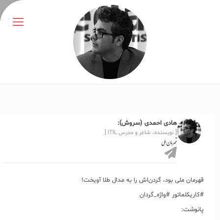
هادی احمدی (سروش):
[ نویسنده، شاعر و مدرس ITIL ]
قهرمان ملی
قهرمان ملی بود، گردن‌اش را به مدال طلا آویخت!
#کاریکلماتور #واژه_گردان
پانوشت: