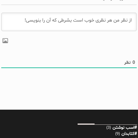
0
نظر
#اسب نوشتن
(3)
#کتابدان
(9)