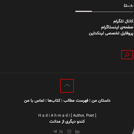
سایر رسانه‌ها
کانال تلگرام
صفحه‌ی اینستاگرام
پروفایل تخصصی لینکداین
جستجو
داستان من
فهرست مطالب
کتاب‌ها
تماس با من
|
|
|
H a d i A h m a d i [ Author, Poet ]
کندو دیگری از مدانت