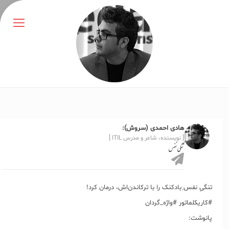
هادی احمدی (سروش):
[ نویسنده، شاعر و مدرس ITIL ]
تنگی نفس
تنگیِ نفس ِبادکنک را با ترکاندن‌اش، درمان کرد!
#کاریکلماتور #واژه_گردان
پانوشت: