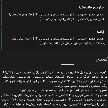
جگرهای جانبخش!
هادی احمدی (سروش): [ نویسنده، شاعر و مدرس ITIL ] جگرهای جانبخش!
تنگیِ نفس ِبادکنک را با ترکاندن‌اش، درمان کرد!
[…]
اِرامنه!
هادی احمدی (سروش): [ نویسنده، شاعر و مدرس ITIL ] اِرامنه! تنگیِ نفس
ِبادکنک را با ترکاندن‌اش، درمان کرد! #کاریکلماتور
[…]
کوتاه درباره من
اگرچه سر سوزنی ذوق شاعری در من هست و دنیایی واژه‌‌ی فرسوده برای نوشتن! اما
در کل به‌طور حرفه‌ای در زمینه‌ی فلسفه، ادبیات داستانی، رمان‌نویسی، شعرسرایی،
دستی بر آتش دارم و تاکنون کاغذهای بسیاری را گاه در این آتش سوزانده‌ام و گاه به
رنگ احساس و اندیشه، مشق شب کرده‌ام!
شعر و نوشته، داستان احساس من است و شغلم، داستان منطق ذهن!
شغلم یک تخصص تجربی و دانشگاهی است و در حوزه‌ی مدیریت فناوری اطلاعات و
ارتباطات و به‌عنوان مدرس ITIL و مهندس کامپیوتر فعال هستم از سال ۱۳۷۶ و پس
از آن با پروژه‌های دانشجویی، بررسی سیستم‌ها، ارایه روش‌ها و فرایندها، تولید،