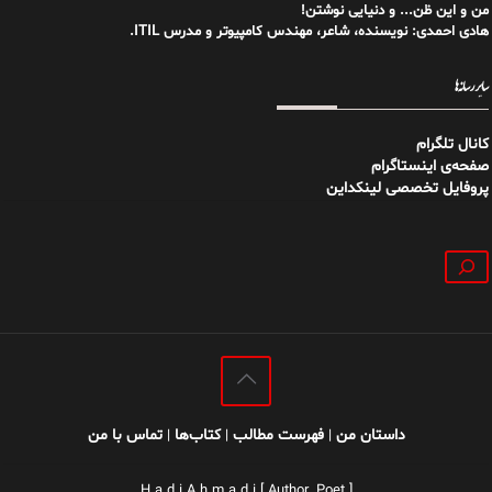
من و این ظن... و دنیایی نوشتن!
هادی احمدی: نویسنده، شاعر، مهندس کامپیوتر و مدرس ITIL.
سایر رسانه‌ها
کانال تلگرام
صفحه‌ی اینستاگرام
پروفایل تخصصی لینکداین
جستجو
داستان من
فهرست مطالب
کتاب‌ها
تماس با من
|
|
|
H a d i A h m a d i [ Author, Poet ]