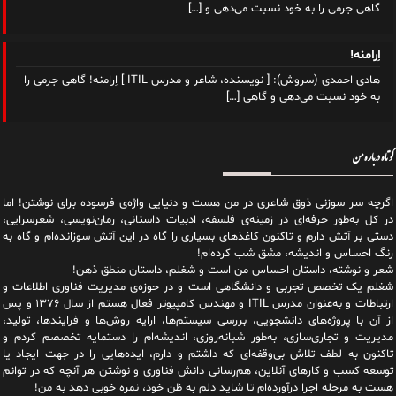
گاهی جرمی را به خود نسبت می‌دهی و
[…]
اِرامنه!
هادی احمدی (سروش): [ نویسنده، شاعر و مدرس ITIL ] اِرامنه! گاهی جرمی را
به خود نسبت می‌دهی و گاهی
[…]
کوتاه درباره من
اگرچه سر سوزنی ذوق شاعری در من هست و دنیایی واژه‌‌ی فرسوده برای نوشتن! اما
در کل به‌طور حرفه‌ای در زمینه‌ی فلسفه، ادبیات داستانی، رمان‌نویسی، شعرسرایی،
دستی بر آتش دارم و تاکنون کاغذهای بسیاری را گاه در این آتش سوزانده‌ام و گاه به
رنگ احساس و اندیشه، مشق شب کرده‌ام!
شعر و نوشته، داستان احساس من است و شغلم، داستان منطق ذهن!
شغلم یک تخصص تجربی و دانشگاهی است و در حوزه‌ی مدیریت فناوری اطلاعات و
ارتباطات و به‌عنوان مدرس ITIL و مهندس کامپیوتر فعال هستم از سال ۱۳۷۶ و پس
از آن با پروژه‌های دانشجویی، بررسی سیستم‌ها، ارایه روش‌ها و فرایندها، تولید،
مدیریت و تجاری‌سازی، به‌طور شبانه‌روزی، اندیشه‌ام را دستمایه تخصصم کردم و
تاکنون به لطف تلاش بی‌وقفه‌ای که داشتم و دارم، اید‌ه‌هایی را در جهت ایجاد یا
توسعه کسب و کارهای آنلاین، هم‌رسانی دانش فناوری و نوشتن هر آنچه که در توانم
هست به مرحله اجرا درآورده‌ام تا شاید دلم به ظن خود، نمره خوبی دهد به من!