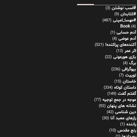
#اسب نوشتن
(3)
#کتابدان
(9)
#مهسا_امینی
(487)
Book
(4)
آدم حسابی
(1)
آدم عوضی
(4)
آکنده‌های پراکنده!
(521)
اثر عمر
(13)
بازی هورمونی
(22)
برگ
(4)
بیوگرافی
(236)
توییت
(7)
خاستان
(15)
داستان کوتاه
(334)
گفتم گفت
(149)
موجه در جمع توجیه
(77)
نشانه های پنهان
(92)
دین شناسی
(42)
رازهای معبد آنا
(30)
راننده
(1)
رنج مقدس
(10)
رویدادها
(1)