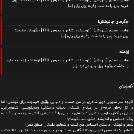
اِرامنه!
هادی احمدی (سروش): [ نویسنده، شاعر و مدرس ITIL ] اِرامنه! پول خرید پارو
را نداشت وگرنه پول پارو می‌کرد!
[…]
کوتاه درباره من
اگرچه سر سوزنی ذوق شاعری در من هست و دنیایی واژه‌‌ی فرسوده برای نوشتن! اما
در کل به‌طور حرفه‌ای در زمینه‌ی فلسفه، ادبیات داستانی، رمان‌نویسی، شعرسرایی،
دستی بر آتش دارم و تاکنون کاغذهای بسیاری را گاه در این آتش سوزانده‌ام و گاه به
رنگ احساس و اندیشه، مشق شب کرده‌ام!
شعر و نوشته، داستان احساس من است و شغلم، داستان منطق ذهن!
شغلم یک تخصص تجربی و دانشگاهی است و در حوزه‌ی مدیریت فناوری اطلاعات و
ارتباطات و به‌عنوان مدرس ITIL و مهندس کامپیوتر فعال هستم از سال ۱۳۷۶ و پس
از آن با پروژه‌های دانشجویی، بررسی سیستم‌ها، ارایه روش‌ها و فرایندها، تولید،
مدیریت و تجاری‌سازی، به‌طور شبانه‌روزی، اندیشه‌ام را دستمایه تخصصم کردم و
تاکنون به لطف تلاش بی‌وقفه‌ای که داشتم و دارم، اید‌ه‌هایی را در جهت ایجاد یا
توسعه کسب و کارهای آنلاین، هم‌رسانی دانش فناوری و نوشتن هر آنچه که در توانم
هست به مرحله اجرا درآورده‌ام تا شاید دلم به ظن خود، نمره خوبی دهد به من!
من و این ظن... و دنیایی نوشتن!