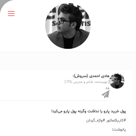
هادی احمدی (سروش):
[ نویسنده، شاعر و مدرس ITIL ]
پارو
پول خرید پارو را نداشت وگرنه پول پارو می‌کرد!
#کاریکلماتور #واژه_گردان
پانوشت
: