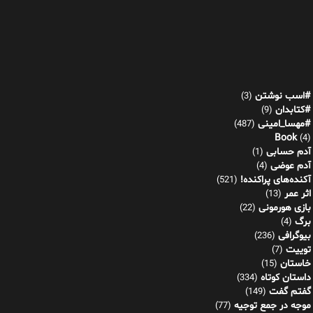
#اسب نوشتن
(3)
#کتابدان
(9)
#مهسا_امینی
(487)
Book
(4)
آدم حسابی
(1)
آدم عوضی
(4)
آکنده‌های پراکنده!
(521)
اثر عمر
(13)
بازی هورمونی
(22)
برگ
(4)
بیوگرافی
(236)
توییت
(7)
خاستان
(15)
داستان کوتاه
(334)
گفتم گفت
(149)
موجه در جمع توجیه
(77)
نشانه های پنهان
(92)
دین شناسی
(42)
رازهای معبد آنا
(30)
راننده
(1)
رنج مقدس
(10)
رویدادها
(1)
شاعر باشگاهی
(5)