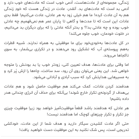
زندگی، مجموعه‌ای از عادت‌هاست، آدمی خوب است که عادت‌های خوب دارد و
آدمی بد است که عادت‌های بد. آنقدر، عادت در زندگی هست که خودِ زندگی
هم به آن عادت کرده! ما هم خیلی زود به هر عادتی، عادت می‌کنیم! فقط بدی
عادات این است که تا مدت‌ها و گاهی تا پایان عمر هم نمی‌فهمیم چه عادتی
خوب بوده و چه عادتی بد!؟ و بدتر آنکه عادتی را که برای دیگران بد می‌دانیم،
در خلوت خودمان، خوب جلوه می‌کند!
در کل عادت‌ها به‌خودی‌خود برای ما موفقیتی به همراه ندارند. شبیه قطرات
به‌هم پیوسته‌ی آب که تشکیل رود می‌دهند و در تکراری بی‌شمار، به سوی
ناکجاها می‌روند.
اما وقتی برای عادت‌ها، هدف تعیین کنی، زودتر خوب یا بد بودنش را متوجه
خواهی شد. این یعنی می‌توان روی آن رود، سد ساخت، چاه‌ها را ازش پُر کرد و
به مسیرهایی هدایتش کرد که سبب آبادی و آبادانی می‌شود.
هدفمند کردن عادات، کمک می‌کند هم موفقیت حاصل شود و هم عادات
بی‌هدف از گردونه‌ی تکرار خارج شوند! بی‌آنکه برای حذف آن انرژی چندانی هدر
داده باشیم!
هر عادتی که هدفمند باشد قطعاً موفقیت‌آمیز خواهد بود زیرا موفقیت چیزی
جز تکرار و تکرار چیزهای کوچک اما هدفمند نیست!
حتی اگر عادت کشیدن سیگار دارید و هدف شما از این عادت، خودکشی
تدریجی است، پس شک نکنید به این موفقیت دست خواهید یافت!