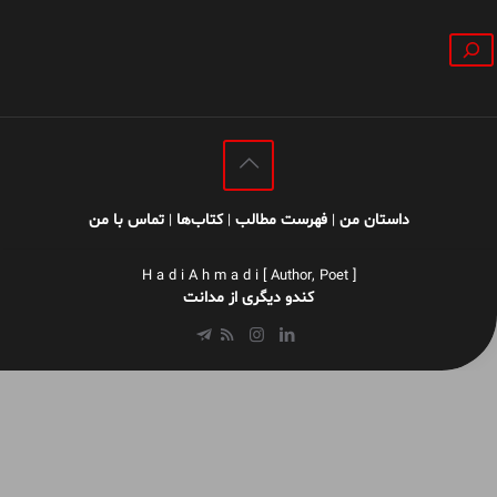
جستجو
داستان من
فهرست مطالب
کتاب‌ها
تماس با من
|
|
|
H a d i A h m a d i [ Author, Poet ]
کندو دیگری از مدانت