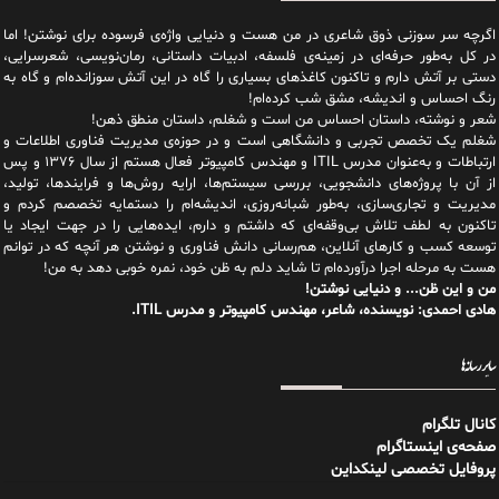
اگرچه سر سوزنی ذوق شاعری در من هست و دنیایی واژه‌‌ی فرسوده برای نوشتن! اما
در کل به‌طور حرفه‌ای در زمینه‌ی فلسفه، ادبیات داستانی، رمان‌نویسی، شعرسرایی،
دستی بر آتش دارم و تاکنون کاغذهای بسیاری را گاه در این آتش سوزانده‌ام و گاه به
رنگ احساس و اندیشه، مشق شب کرده‌ام!
شعر و نوشته، داستان احساس من است و شغلم، داستان منطق ذهن!
شغلم یک تخصص تجربی و دانشگاهی است و در حوزه‌ی مدیریت فناوری اطلاعات و
ارتباطات و به‌عنوان مدرس ITIL و مهندس کامپیوتر فعال هستم از سال ۱۳۷۶ و پس
از آن با پروژه‌های دانشجویی، بررسی سیستم‌ها، ارایه روش‌ها و فرایندها، تولید،
مدیریت و تجاری‌سازی، به‌طور شبانه‌روزی، اندیشه‌ام را دستمایه تخصصم کردم و
تاکنون به لطف تلاش بی‌وقفه‌ای که داشتم و دارم، اید‌ه‌هایی را در جهت ایجاد یا
توسعه کسب و کارهای آنلاین، هم‌رسانی دانش فناوری و نوشتن هر آنچه که در توانم
هست به مرحله اجرا درآورده‌ام تا شاید دلم به ظن خود، نمره خوبی دهد به من!
من و این ظن... و دنیایی نوشتن!
هادی احمدی: نویسنده، شاعر، مهندس کامپیوتر و مدرس ITIL.
سایر رسانه‌ها
کانال تلگرام
صفحه‌ی اینستاگرام
پروفایل تخصصی لینکداین