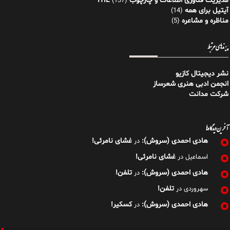
مدیریت فناوری اطلاعات و چارچوب ITIL
(137)
آیتیل برای همه
(14)
مناظره و مشاعره
(5)
پیوندهای مرتبط
نشر دیجیتال کازیو
انجمن ادبی هنری شعرساز
شرکت مدانت
آخرین دیدگاه‌ها
هادی احمدی (سروش):
غشای نامرئی!
در
غشای نامرئی!
اسماعیل
در
هادی احمدی (سروش):
تلفن!
در
تلفن!
سهروردی
در
هادی احمدی (سروش):
کسکیر!
در