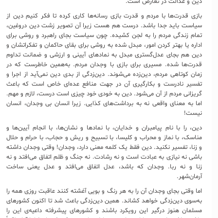
دین و عدالت در تعارض است.
بازی قدرت‌ها با مردم و قدرت بازی رسانه‌ها کاری کرده تا فکر کنیم دین از
سیاست باید جدا باشد. درست هم هست زیرا آن تصویر زشت دین دروغین،
تمام زندگی مردم را به لجن کشیده. چون سیاست بجای راهبرد و روشی برای
اداره یا بهتر کردن امور، مبدل شده به روشی برای بقای حاکمان و تفکراتشان و
دین هم بجای عدل‌گستری مبدل به نمادهای آیینی و ارزشی و ضمانت تداوم
قدرت‌ها شده. مسیری برای بازی با وجدان مردم. به‌همین خاطرست که در
زمان کوتاهی مردم، دین‌زده می‌شوند. دین‌زدگی از بدی دین نمی‌آید از اجرا و
تفسیر نادرست و بکارگیری آن در جهت منافع عده‌ای خاص است که باعث
گریزانی مردم از آن می‌شود. دین به خودی خود چیزی است درست، لازم و مهم.
اما به معنای واقعی نه به برداشت‌های کذایی. زیرا انسان بی وجدان، انسان
نیست!
دین، را با نام پیامبران و خدایان، با نمادها و نشان‌ها، با انجام آیین‌ها و
مناسک، با نماز و محراب و کلیسا، با تسبیح و ریش و حجاب، با حرام و حلال
و زنا، تفسیر نکنید. دین فقط یک کلمه معنی دارد، وجدان! وقتی وجدان داشته
باشی نه نیازی به عبادت است و نه رشادت. نه جنگ و ظلم اتفاق می‌افتد و نه
زنا و نه ربا. وجدان که باشد، عدل اتفاق می‌افتد و عدل یعنی ساخت
آرمان‌شهر.
اما وقتی بجای وجدان آن را به هر رنگ و بویی آغشته کنند عاقبت روزی همه را
به‌سوی دین‌زدگی خواهد کشاند. همین دین‌زدگی باعث شد تا اکنون کشورهای
مسلمان هنوز درگیر این رویکرد باشند و کشورهای پیشرفته داعیه‌ی این را