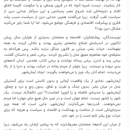
کار بنشیند. درست شبیه آنچه که در قرون وسطی و با حکومت کلیسا اتفاق
افتاد و نتیجه‌اش شد شروع عصر رنسانس و این سرآغاز جدایی دین از
سیاست لقب گرفت. زیرا می‌گفتند همین جدایی دین از سیاست سبب رشد
فکری و پیشرفت اقتصادی و فرهنگی جوامع می‌شود. اما آیا شما باور می‌کنید
مشکل دین بود!؟
نویسندگان، روشنفکران، فلاسفه و مصلحان بسیاری از هزاران سال پیش
تاکنون در اندیشه‌ی اصلاح جامعه‌ی بشری بودند و تلاش کردند به همه
بفهمانند، حیات بشر، مبتنی بر قانون جنگل نباید باشد. پس هرکدام به
سلیقه‌ی خود مفاهیم عمیق عدل را تشریح کردند. برخی، شعر و داستان گفتند،
برخی پند و اندرز، برخی رساله نوشتند و برخی کتاب مقدس. اینان آدم‌های
بدی نبوده و نیستند. زیرا جلوتر از مردم زمانه در حرکت بودند و دنیا را از بالا
می‌دیدند. تمام آنان یک چیز را می‌خواهند بگویند: ایجاد آرمان‌شهر.
آرمان‌شهر، نمادی از یک واقعیت آرمانی و بدون کاستی است برای گسترش
عدل در میان بشر. بدون جنگ و نفرت و نفاق، بدون رنج و درد و چماق.
آرمان‌شهر یا مدینه‌ی فاضله و یا اتوپیا کجاست!؟ این ناکجاآباد نیست. یک
شهر یا کشور نیست. تمام جهان است و در عین حال هیچ‌ جای جهان! اما مردم
نمی‌خواهند. قدرت‌ها نمی‌گذارند. آرمان‌شهر، جایی است که همه چیز
سرجای‌اش است از سلامت و بهداشت و اقتصاد و سیاست و هرچه که برای
حیات نوع بشر لازم است را در خود دارد.
از میان این آدم‌ها، مصلحان معروف‌ترند که به پیامبر ازشان یاد می‌شود، زیرا