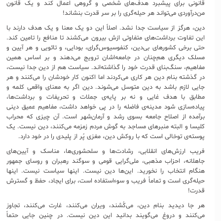
قانونی برای پیشبرد هدف‌های شخصی و گروهی اعمال کند و یک قانون
من‌درآوردی می‌تواند هر حیله‌گری را بر سر قدرت بنشاند!
دین، هرگز از سیاست جدا نشد. اصلاً این دو یک معنا و یک هدف دارند با
این تفاوت برداشت‌های متفاوتی ازش بیرون می‌کشند تا منافع را تامین کند.
حتی برخی کشورهای بی‌دین، کنفوسیوس‌گرای، بودایی، و تائویی و هر آیین و
مسلک دیگری هم‌چنان در جامعه‌اشان ترویج می‌دهند و بر اساس همین
مفاهیم، سنگ‌بنای قدرت خود را گذاشته‌اند. سیاست هم از دین جدا نیست،
در گذشته بنام دین هر کاری می‌کردند اما اکنون کار خودشان را می‌کنند و هر
جایی لازم باشد به دین متوسل می‌شوند. دین اگر به معنای واقعی کلمه و
مطابق با هدف غایی و نه بر پایه‌ی جملات و تحریفات و برداشت‌ها،
پیاده‌سازی شود مدینه‌ی فاضله را در پی خواهد داشت، مفاهیم عمیق دینی
برآمده از اصلاح جامعه بسوی رشد و آرمان‌شهر است. آن چیزی که محراب
کلیسا و البته منبرهای مساجد به گوش مردم زمزمه می‌کنند، دین نیست. یک
پوسته‌ی توخالی است که با روکش دین، مغزی پُر از پلیدی را در خود دارد.
فریب ارزش‌های انقلابی، رشادت‌ها و سلحشوری‌ها، مناسک و آیین‌های
جاهلانه، احزاب مذهبی، ملی‌گرایی قومی و سوگند رهبران و روسای جمهور
هنگام انتخاب را نخورید. این‌ها دین نیست. اینها سیاست نیست. اینها
حیله‌گری است و تماماً فریب و سوءاستفاده است، برای ایجاد، حفظ و گسترش
قدرت!
هر جا دیدید بنام دین، می‌کُشند، ویران می‌کنند، غارت می‌کنند، تجاوز
می‌کنند و دروغ می‌گویند بدانید این دین نیست. در چنین جایی حتماً