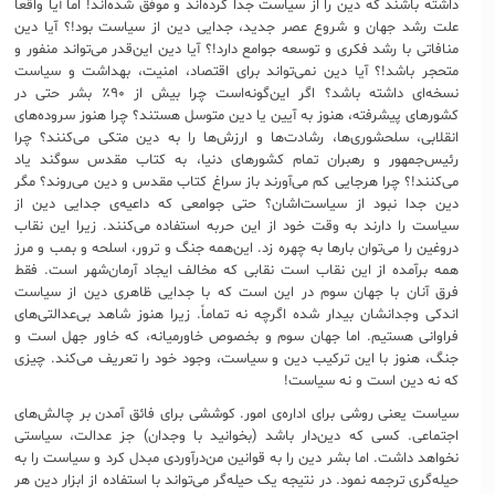
داشته باشند که دین را از سیاست جدا کرده‌اند و موفق شده‌اند! اما آیا واقعاً
علت رشد جهان و شروع عصر جدید، جدایی دین از سیاست بود!؟ آیا دین
منافاتی با رشد فکری و توسعه جوامع دارد!؟ آیا دین این‌قدر می‌تواند منفور و
متحجر باشد!؟ آیا دین نمی‌تواند برای اقتصاد، امنیت، بهداشت و سیاست
نسخه‌ای داشته باشد؟ اگر این‌گونه‌است چرا بیش از ۹۰٪ بشر حتی در
کشورهای پیشرفته، هنوز به آیین یا دین متوسل هستند؟ چرا هنوز سروده‌های
انقلابی، سلحشوری‌ها، رشادت‌ها و ارزش‌ها را به دین متکی می‌کنند؟ چرا
رئیس‌جمهور و رهبران تمام کشورهای دنیا، به کتاب مقدس سوگند یاد
می‌کنند!؟ چرا هرجایی کم می‌آورند باز سراغ کتاب مقدس و دین می‌روند؟ مگر
دین جدا نبود از سیاست‌اشان؟ حتی جوامعی که داعیه‌ی جدایی دین از
سیاست را دارند به وقت خود از این حربه‌ استفاده می‌کنند. زیرا این نقاب
دروغین را می‌توان بارها به چهره زد. این‌همه جنگ و ترور، اسلحه و بمب و مرز
همه برآمده از این نقاب است نقابی که مخالف ایجاد آرمان‌شهر است. فقط
فرق آنان با جهان سوم در این است که با جدایی ظاهری دین از سیاست
اندکی وجدانشان بیدار شده اگرچه نه تماماً. زیرا هنوز شاهد بی‌عدالتی‌های
فراوانی هستیم. اما جهان سوم و بخصوص خاورمیانه، که خاور جهل است و
جنگ، هنوز با این ترکیب دین و سیاست، وجود خود را تعریف می‌کند. چیزی
که نه دین است و نه سیاست!
سیاست یعنی روشی برای اداره‌ی امور. کوششی برای فائق آمدن بر چالش‌های
اجتماعی. کسی که دین‌دار باشد (بخوانید با وجدان) جز عدالت، سیاستی
نخواهد داشت. اما بشر دین را به قوانین من‌درآوردی مبدل کرد و سیاست را به
حیله‌گری ترجمه نمود. در نتیجه یک حیله‌گر می‌تواند با استفاده از ابزار دین هر