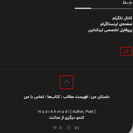
سایر رسانه‌ها
کانال تلگرام
صفحه‌ی اینستاگرام
پروفایل تخصصی لینکداین
جستجو
داستان من
فهرست مطالب
کتاب‌ها
تماس با من
|
|
|
H a d i A h m a d i [ Author, Poet ]
کندو دیگری از مدانت