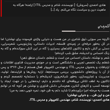
هادی احمدی (سروش): [ نویسنده، شاعر و مدرس ITIL ] اِرامنه! هرگاه به
ماهیت دین و سیاست نگاه می‌کنم. یاد
[…]
کوتاه درباره من
اگرچه سر سوزنی ذوق شاعری در من هست و دنیایی واژه‌‌ی فرسوده برای نوشتن! اما
در کل به‌طور حرفه‌ای در زمینه‌ی فلسفه، ادبیات داستانی، رمان‌نویسی، شعرسرایی،
دستی بر آتش دارم و تاکنون کاغذهای بسیاری را گاه در این آتش سوزانده‌ام و گاه به
رنگ احساس و اندیشه، مشق شب کرده‌ام!
شعر و نوشته، داستان احساس من است و شغلم، داستان منطق ذهن!
شغلم یک تخصص تجربی و دانشگاهی است و در حوزه‌ی مدیریت فناوری اطلاعات و
ارتباطات و به‌عنوان مدرس ITIL و مهندس کامپیوتر فعال هستم از سال ۱۳۷۶ و پس
از آن با پروژه‌های دانشجویی، بررسی سیستم‌ها، ارایه روش‌ها و فرایندها، تولید،
مدیریت و تجاری‌سازی، به‌طور شبانه‌روزی، اندیشه‌ام را دستمایه تخصصم کردم و
تاکنون به لطف تلاش بی‌وقفه‌ای که داشتم و دارم، اید‌ه‌هایی را در جهت ایجاد یا
توسعه کسب و کارهای آنلاین، هم‌رسانی دانش فناوری و نوشتن هر آنچه که در توانم
هست به مرحله اجرا درآورده‌ام تا شاید دلم به ظن خود، نمره خوبی دهد به من!
من و این ظن... و دنیایی نوشتن!
هادی احمدی: نویسنده، شاعر، مهندس کامپیوتر و مدرس ITIL.