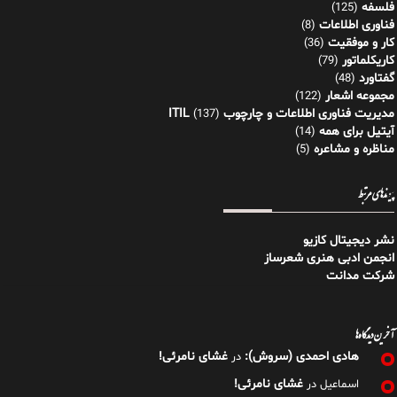
فلسفه
(125)
فناوری اطلاعات
(8)
کار و موفقیت
(36)
کاریکلماتور
(79)
گفتاورد
(48)
مجموعه اشعار
(122)
مدیریت فناوری اطلاعات و چارچوب ITIL
(137)
آیتیل برای همه
(14)
مناظره و مشاعره
(5)
پیوندهای مرتبط
نشر دیجیتال کازیو
انجمن ادبی هنری شعرساز
شرکت مدانت
آخرین دیدگاه‌ها
هادی احمدی (سروش):
غشای نامرئی!
در
غشای نامرئی!
اسماعیل
در