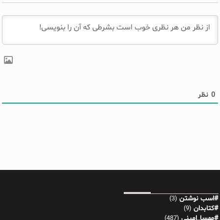
0
نظر
#اسب نوشتن
(3)
#کتابدان
(9)
#مهسا_امینی
(487)