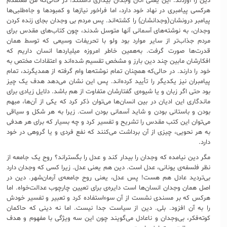
دین را آوردند. این یعنی آنان وجدان بیداری داشتند! در حالی‌که من معتقدم
هرکسی پیامبری در نهاد خود دارد، اما فراخور نیازها و کمبودها و جاه‌طلبی‌ها
پیامبر درونشان(وجدانشان) را کشته‌اند. پس مردم بی‌ وجدان بجای زنده کردن
وجدان، به نوشته‌های آسمانی آنها متوسل شدند، چون کتاب‌های مقدس برای
مردم جذاب‌تر از سایر موارد بود ولو با تحریفات وسیعی که توسط همان
قدرت‌ها صورت گرفت. به‌همین خاطر امروزه میلیاردها انسان داریم که
افکارشان مابین چند دین بارز و مشخص تقسیم شده‌اند و اعتقادات مختص به
خود را دارند. در حالی‌که همچنان تمام نوشته‌ها وام گرفته از همدیگرند، تمام
پیامبران نیز یکدیگر را تأیید کرده‌اند. پس این نشان می‌دهد هدف یک چیز
بود حتی اگر زبان و یا شیوه‌ی گفتارشان متفاوت از هم باشد. دلایل زیادی برای
ماندگاری این ادیان در بین انسان‌ها می‌توان ذکر کرد که یکی از آن‌ها، مبهم
بودن و باستانی بودن و شاید آسمانی بودن است. زیرا به هر شکل و سیاقی
می‌توان این کتب مقدس را تشریح و تفسیر کرد و چه بسیار که برای هر هدفی
به هر نحویی، چیزی از آن برداشت می‌کنند که نفع فردی و یا گروهی در خود
دارد.
مگر دین نیامده که وجدان را بیدار کند و عدل را بگستراند؟ روح یک جامعه از
نظر فلسفه‌ی یونانی، عدل است. دین هم یعنی عدل. زیرا کسی که وجدان دارد
بی‌تردید عادل هم هست! پس عدل، یعنی روح جامعه‌ی آرمان‌شهر. دین در
اصل همان وجدان انسان‌ها است دایره‌ی برای تعیین چارچوب عدالت‌خواه. اما
هرکس که بر مسندی نشست از آن سوءاستفاده کرد و تعبیر و تفسیر خودش
را به آن افزود. بلی. دین از سیاست جدا نیست. اما نه دینی که حاکمان
کوته‌فکر، بی‌وجدان و ناعادل می‌گویند چون این سه ویژگی با مفهوم و هدف