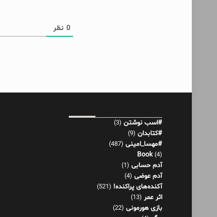
0
نظر
#اسب نوشتن
(3)
#کتابدان
(9)
#مهسا_امینی
(487)
Book
(4)
آدم حسابی
(1)
آدم عوضی
(4)
آکنده‌های پراکنده!
(521)
اثر عمر
(13)
بازی هورمونی
(22)