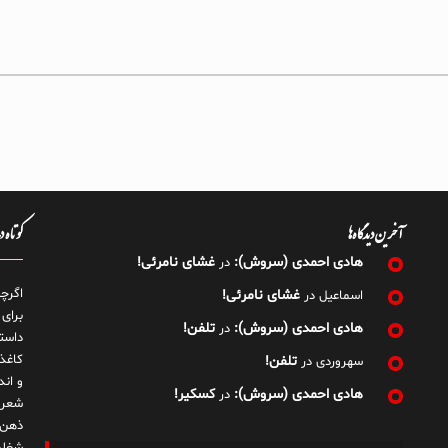
آخرین دیدگاه‌ها
کوتاه 
هادی احمدی (سروش):
غشای نامرئی!
در
اگرچ
غشای نامرئی!
اسماعیل
در
برای
هادی احمدی (سروش):
تلفن!
در
داست
کاغذ
تلفن!
سهروردی
در
و ان
هادی احمدی (سروش):
کسکیر!
در
شعر 
ذهن!