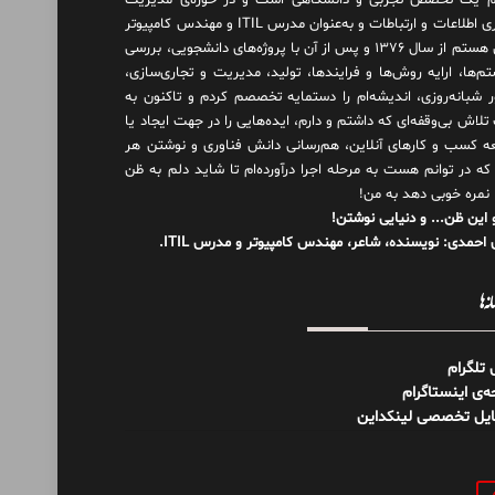
 یک تخصص تجربی و دانشگاهی است و در حوزه‌ی مدیریت
فناوری اطلاعات و ارتباطات و به‌عنوان مدرس ITIL و مهندس کامپیوتر
فعال هستم از سال ۱۳۷۶ و پس از آن با پروژه‌های دانشجویی، بررسی
م‌ها، ارایه روش‌ها و فرایندها، تولید، مدیریت و تجاری‌سازی،
ور شبانه‌روزی، اندیشه‌ام را دستمایه تخصصم کردم و تاکنون به
لاش بی‌وقفه‌ای که داشتم و دارم، اید‌ه‌هایی را در جهت ایجاد یا
ه کسب و کارهای آنلاین، هم‌رسانی دانش فناوری و نوشتن هر
 که در توانم هست به مرحله اجرا درآورده‌ام تا شاید دلم به ظن
 نمره خوبی دهد به من!
 این ظن... و دنیایی نوشتن!
احمدی: نویسنده، شاعر، مهندس کامپیوتر و مدرس ITIL.
نه‌ها
ل تلگرام
‌ی اینستاگرام
ایل تخصصی لینکداین
و