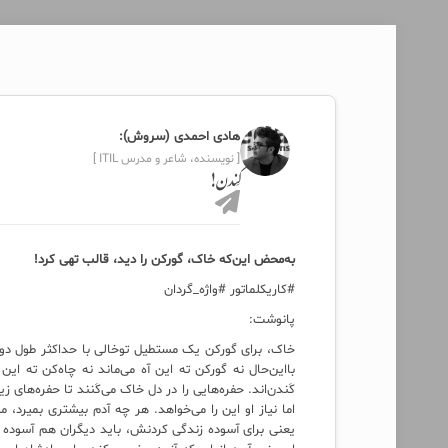
هادی احمدی (سروش):
[ نویسنده، شاعر و مدرس ITIL ]
کَندن!
به‌محض این‌که خاک، گورکن را دید، قالب تهی کرد!
#کاریکلماتور #واژه_گردان
پانوشت:
خاک، برای گورکن یک مستطیل توخالی با حداکثر طول دو 
بااین‌حال نه گورکن ته این آه می‌ماند نه چاه‌کن ته این
کَندن‌اند. حفره‌هایی را در دل خاک می‌کَنند تا حفره‌های 
اما نیاز او این را می‌خواهد. هر چه آدم بیشتری بمیرد، 
یعنی برای آسوده زندگی کردنش، باید دیگران هم آسوده ب