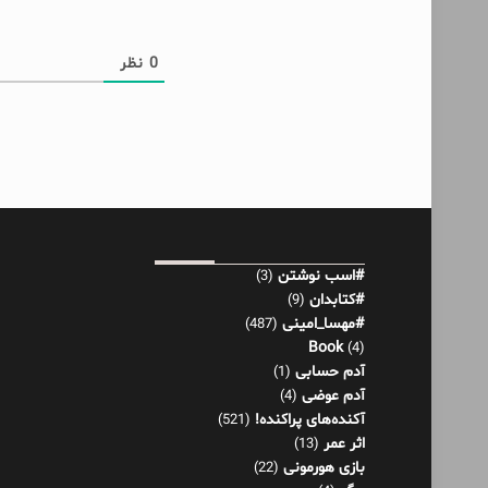
0
نظر
#اسب نوشتن
(3)
#کتابدان
(9)
#مهسا_امینی
(487)
Book
(4)
آدم حسابی
(1)
آدم عوضی
(4)
آکنده‌های پراکنده!
(521)
اثر عمر
(13)
بازی هورمونی
(22)