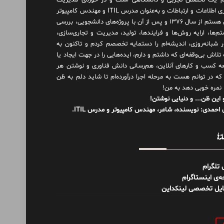
 یک تخصص تجربی و دانشگاهی است و در حوزه‌ی مدیریت
فناوری اطلاعات و ارتباطات و به‌عنوان مدرس ITIL و مهندس کامپیوتر
فعال هستم از سال ۱۳۷۶ و پس از آن با پروژه‌های دانشجویی، بررسی
م‌ها، ارایه روش‌ها و فرایندها، تولید، مدیریت و تجاری‌سازی،
ور شبانه‌روزی، اندیشه‌ام را دستمایه تخصصم کردم و تاکنون به
لاش بی‌وقفه‌ای که داشتم و دارم، اید‌ه‌هایی را در جهت ایجاد یا
ه کسب و کارهای آنلاین، هم‌رسانی دانش فناوری و نوشتن هر
 که در توانم هست به مرحله اجرا درآورده‌ام تا شاید دلم به ظن
 نمره خوبی دهد به من!
 این ظن... و دنیایی نوشتن!
احمدی: نویسنده، شاعر، مهندس کامپیوتر و مدرس ITIL.
نه‌ها
ل تلگرام
‌ی اینستاگرام
ایل تخصصی لینکداین
و