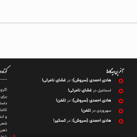
آخرین دیدگاه‌ها
کوتاه 
هادی احمدی (سروش):
غشای نامرئی!
در
اگرچ
غشای نامرئی!
اسماعیل
در
برای
هادی احمدی (سروش):
تلفن!
در
داست
کاغذ
تلفن!
سهروردی
در
و ان
هادی احمدی (سروش):
کسکیر!
در
شعر 
ذهن!