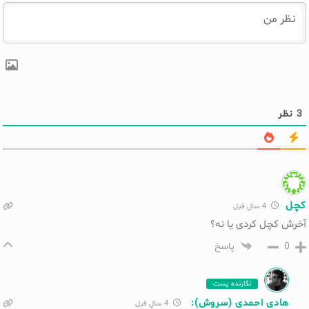
3
نظر
کچل
4 سال قبل
آخرش کچل کردی یا نه؟
0
پاسخ
نگارنده پست
هادی احمدی (سروش):
4 سال قبل