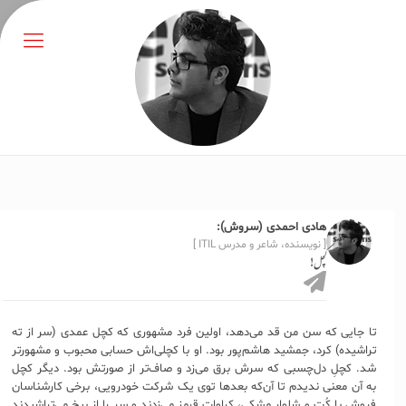
هادی احمدی (سروش):
[ نویسنده، شاعر و مدرس ITIL ]
کچل!
تا جایی که سن من قد می‌دهد، اولین فرد مشهوری که کچل عمدی (سر از ته
تراشیده) کرد، جمشید هاشم‌پور بود. او با کچلی‌اش حسابی محبوب و مشهورتر
شد. کچلِ دل‌چسبی که سرش برق می‌زد و صاف‌تر از صورتش بود. دیگر کچل
به آن معنی ندیدم تا آن‌که بعدها توی یک شرکت خودرویی، برخی کارشناسان
فروش با کُت و شلوار مشکی، کراوات قرمز می‌زدند و سر را از بیخ می‌تراشیدند