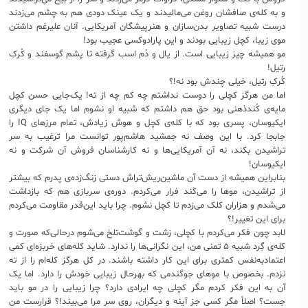
و به کله‌ی صافشان روغن می‌مالیدند و یک عینک دودی هم به چشم می‌زدند
درست شبیه تصاویر بدن‌سازان و هنرپیشگان آمریکایی. آنان علیرغم داشتن
موی زیبا، کچل زیبایی بودند و این پارادوکسی عجیب بود!
مو همیشه چیز زیبایی است. از یال و دُم اسب گرفته تا پشم گوسفند و کُرکِ
رتیل!
کُرکِ رتیل، خیلی چندش بود نه!؟
اما من هرگز کچلی را دوست نداشتم چه کم چه از ته! یک‌جایی حسن کچل
مایه‌ی کُندذهنی بود حق هم داشتم که شبیه او نشوم اما یک جای دیگری
ایکیوسان، پسری بود که با کله‌ی کچل و هوش زیادش، تمام مرزهای IQ را
جابجا کرد. با این وصف نه جمشید هاشم‌پور توانست مرا ترغیب به سر
تراشیدن بکند، نه آن آمریکایی‌ها و نه کارشناسان فروش آن شرکت و نه
ایکیوسان!
بنابراین همیشه از دست آن ماشین‌ریش‌تراش دستی زنگ‌زده‌ی پدرم که بیشتر
از تراشیدن، موها را می‌کَند فرار می‌کردم. دوره‌ی سربازی هم که بازداشت
می‌شدم و هزاران کلک می‌زدم تا کچل نشوم. چرا باید این‌قدر مقاومت می‌کردم
برای این تغییر!؟
لابد چون فکر می‌کردم با کچلی، زشت و گوشت‌تلخ می‌شوم درحالی‌که صورت و
کله‌ی‌ گِرد شبیه ۵ تمنی من، این نگرانی‌ها را ندارد. شاید کله‌های خربزه‌ای کمی
اعتمادبه‌نفس کمتری برای این کار داشته باشند. در کل هرگز کله‌ام را از ته
نزدم. بخصوص با موهای جوگندمی که بهرحال زیبایی خودش را دارد. اما یک
آن به این فکر کردم مگر کچلی چه ایرادی دارد؟ چرا زیبایی را در مو باید
جست؟ اصلاً مگر کسی جز آینه و دیگران، روی سر مرا می‌بیند!؟ قرارست من