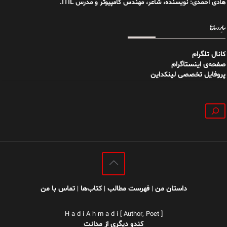
هادی احمدی: نویسنده، شاعر، مهندس کامپیوتر و مدرس ITIL.
سایر رسانه‌ها
کانال تلگرام
صفحه‌ی اینستاگرام
پروفایل تخصصی لینکداین
جستجو
داستان من
فهرست مطالب
کتاب‌ها
تماس با من
|
|
|
H a d i A h m a d i [ Author, Poet ]
کندو دیگری از مدانت