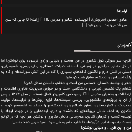
اِرامنه!
هادی احمدی (سروش): [ نویسنده، شاعر و مدرس ITIL ] اِرامنه! تا جایی که سن
من قد می‌دهد، اولین فرد
[…]
کوتاه درباره من
اگرچه سر سوزنی ذوق شاعری در من هست و دنیایی واژه‌‌ی فرسوده برای نوشتن! اما
در کل به‌طور حرفه‌ای در زمینه‌ی فلسفه، ادبیات داستانی، رمان‌نویسی، شعرسرایی،
دستی بر آتش دارم و تاکنون کاغذهای بسیاری را گاه در این آتش سوزانده‌ام و گاه به
رنگ احساس و اندیشه، مشق شب کرده‌ام!
شعر و نوشته، داستان احساس من است و شغلم، داستان منطق ذهن!
شغلم یک تخصص تجربی و دانشگاهی است و در حوزه‌ی مدیریت فناوری اطلاعات و
ارتباطات و به‌عنوان مدرس ITIL و مهندس کامپیوتر فعال هستم از سال ۱۳۷۶ و پس
از آن با پروژه‌های دانشجویی، بررسی سیستم‌ها، ارایه روش‌ها و فرایندها، تولید،
مدیریت و تجاری‌سازی، به‌طور شبانه‌روزی، اندیشه‌ام را دستمایه تخصصم کردم و
تاکنون به لطف تلاش بی‌وقفه‌ای که داشتم و دارم، اید‌ه‌هایی را در جهت ایجاد یا
توسعه کسب و کارهای آنلاین، هم‌رسانی دانش فناوری و نوشتن هر آنچه که در توانم
هست به مرحله اجرا درآورده‌ام تا شاید دلم به ظن خود، نمره خوبی دهد به من!
من و این ظن... و دنیایی نوشتن!