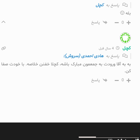
کچل
پاسخ به
بله 🙂
0
پاسخ
کچل
4 سال قبل
هادی احمدی (سروش):
پاسخ به
به به آقا ورودت به جمعمون مبارک باشه، کچلا خفنن خلاصه. با خودت صفا
کن.
0
پاسخ