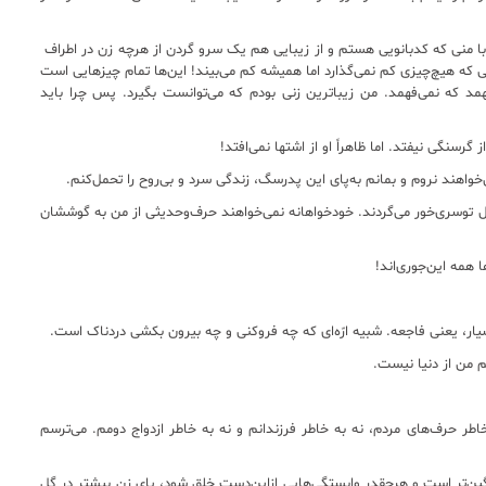
 منی که کدبانویی هستم و از زیبایی هم یک سرو گردن از هرچه زن در اطراف
 که هیچ‌چیزی کم نمی‌گذارد اما همیشه کم می‌بیند! این‌ها تمام چیزهایی است
مد که نمی‌فهمد. من زیباترین زنی بودم که می‌توانست بگیرد. پس چرا باید
ز گرسنگی نیفتد. اما ظاهراً او از اشتها نمی‌افتد!
‌خواهند نروم و بمانم به‌پای این پدرسگ، زندگی سرد و بی‌روح را تحمل‌کنم.
بال توسری‌خور می‌گردند. خودخواهانه نمی‌خواهند حرف‌وحدیثی از من به گوششان
 همه این‌جوری‌اند!
ار، یعنی فاجعه. شبیه ارّه‌ای که چه فروکنی و چه بیرون بکشی دردناک است.
 من از دنیا نیست.
اطر حرف‌های مردم، نه به خاطر فرزندانم و نه به خاطر ازدواج دومم. می‌ترسم
ین‌تر است و هرچقدر وابستگی‌هایی ازاین‌دست خلق شود، پای زن بیشتر در گل