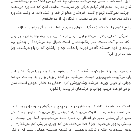
ای اول ادامه دهم. کسی چه می‌داند بعدش چه اتفاقی می‌افتد؟ تمام روانشناسان
 ندارند. تمام اطرافیانم حرفی جز سرزنشم ندارند. آنان که مشاوره می‌دهند
ه جرئت نمی‌کنند ازدواج کنند. خودشان مملو از خطا و اشتباه‌اند اما وقت مشاوره
اند موبه‌مو به خورد آدم می‌دهند. از غذای پُر از مو متنفرم.
وج نفهمی است که از دیگران بخواهی برای چاله‌ای که در آنی چاهی بسازند.
ما هرزگی، عذابی بدتر. نمی‌دانم این مردان از خدا بی‌خبر، چشم‌هایشان سیرمونی
 که مدام آلت دست مغز زنگ‌زده‌شان است دنبال چه می‌گردد؟ از زندگی چه
تیادهای خود هستند گُه می‌خورند با هفت جد و آباشان که ازدواج می‌کنند. چرا
ه‌اند برای کِی؟
م زخم‌زبان‌ها را تحمل کردم. گفتم درست می‌شود. همه همین را می‌گویند و این
بان می‌آورند. هیچ‌چیزی درست نمی‌شود جز آنکه روزبه‌روز رو به وخامت خواهد
 فکر جوانی از خیلی چیزها می‌شد چشم‌پوشی کرد، همگی به خاطر نفهمی است. سن
 و می‌خواهد فریب جوانی و حرف‌های فریبنده را نخورد.
 است و با شریک نابابش همه‌اش در حال پچ‌پچ و درگوشی حرف زدن هستند.
هر هفته باهم به مسافرت می‌روند به دورهمی باغ می‌روند معلوم نیست کی
یر در آپارتمانی حقیر در انتظار مرد نامرد خانه می‌نشینیم. فقط این نیست؛ از
شش بدجور می‌جنبد، چرا؟ خدا می‌داند. من که چیزی برایش کم نمی‌گذارم. از
ه خودم رسیدم به خانه و فرزند و همسر. اما نتیجه همیشه همانی است که او فکر