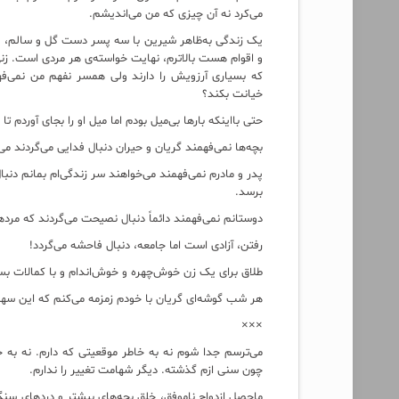
می‌کرد نه آن چیزی که من می‌اندیشم.
یک زندگی به‌ظاهر شیرین با سه پسر دست گل و سالم، با
و اقوام هست بالاترم، نهایت خواسته‌ی هر مردی است. زنی
که بسیاری آرزویش را دارند ولی همسر نفهم من نمی‌فه
خیانت بکند؟
حتی بااینکه بارها بی‌میل بودم اما میل او را بجای آوردم تا ا
بچه‌ها نمی‌فهمند گریان و حیران دنبال فدایی می‌گردند می
پدر و مادرم نمی‌فهمند می‌خواهند سر زندگی‌ام بمانم دن
برسد.
دوستانم نمی‌فهمند دائماً دنبال نصیحت می‌گردند که مردها
رفتن، آزادی است اما جامعه، دنبال فاحشه می‌گردد!
طلاق برای یک زن خوش‌چهره و خوش‌اندام و با کمالات بسی
هر شب گوشه‌ای گریان با خودم زمزمه می‌کنم که این سهم
×××
می‌ترسم جدا شوم نه به خاطر موقعیتی که دارم. نه به خ
چون سنی ازم گذشته. دیگر شهامت تغییر را ندارم.
ماحصل ازدواج ناموفق، خلق بچه‌های بیشتر و دردهای سنگ