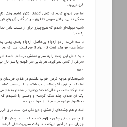
فرو می‌رود.
اما من ازدواج کردم که تلخی گذشته تکرار نشود وقتی 
مادگی نداری. وقتی بفهمی تا فرق سر در گُه و گِل رفع فرو
شبیه دیوانه‌ای شدم که هیچ‌چیزی برای از دست دادن ندا
پناه برد.
با سه فرزند از دو ازدواج بی‌حاصل، ازدواج بعدی یعنی
حتماً همه خواهند گفت که ایراد از من است. منی که عین
باید عامل این وضع را به سزای عملش برسانم. شنبه شر
سراغی از کسی نمی‌گیرد. هر بلایی سر خودم یا سر آنان بیا
×××
افتادند. چاقوی آشپزخانه را برداشتم و با بی‌رحمی تما
انتقام کم نشد. در حالی‌که دندان‌هایم را محکم به هم 
یک آن صدای چند سگ گرسنه و وحشی را شنیدم که منت
دیوانه‌وار قهقهه می‌زدم که از خواب پریدم.
انتقام هم چشمه‌ای از عشق و دیوانگی من است برای فرار 
از چنین مردانی چنان بیزارم که حد ندارد اما پیش از 
چوپان سر در آخور می‌کنند تا وقت سربریدنشان فراهم شو