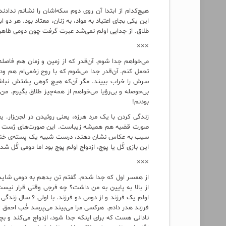
هیچ‌کدام از ابتدا آن روی دوم سکه‌اشان را نشانم نداد
این یکی بجای اعتیاد به مواد، به زنان، معتاد بود. هر دو ا
طلاق. از جدایی اولم نمی‌شد عبرت گرفت چون دومی ظاهرا
×××
می‌خواهم جدا شوم. آن‌قدر که از زمین و زمان هم فاصله
تحمل کنم. آن‌قدر جدا می‌شوم که با روح زخمی‌ام هم ود
سرش را خراب ببیند. مگر آن‌که هیچ کوهی پشتش نباشد. م
بی‌حوصله و بی‌رؤیا می‌خواهم از همه‌چیز طلاق بگیرم. من
بودنم!
زندگی کردن با یک مرد هرزه، یعنی روئیدن در لجن‌زار. 
صورت قضیه هم همیشه زیباست. این صورت‌های ژست گرفته،
سیب به عکاس نشان دهند، درست شبیه یک پسته‌ی خندان 
این بازی گُل یا پوچ، ازدواج اولم پوچ بود اما دومی گُل شد!
×××
از همسر اول که جدا شدم. گفتم تن بدهم به دومی شاید
از بالا به پایین به من داشت؟ چه فرجی وقتی قرار نیست
فرزند هدر دادم. هرکسی مرا می‌بیند می‌پرسد خُب احمق ت
نادانی هست که برای اینکه جدا شود، ازدواج می‌کند و بچه