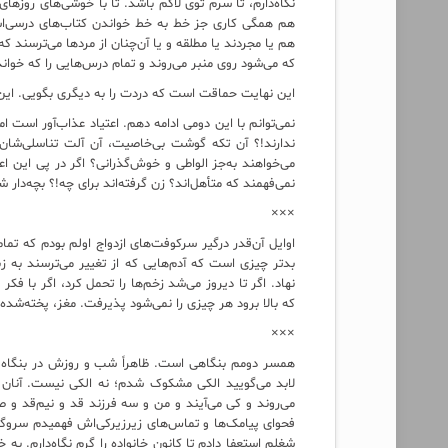
نگاه‌دارم، تا سرم توی لاکم باشد. تا با خوشی‌های روزه
هم همگی کاری جز خط به خط خواندن کتاب‌های درسی‌اشان
هم یا مجردند یا مطلقه و یا آن‌چنان از مردها می‌ترسند ک
که می‌شود روی منبر می‌روند و تمام درس‌هایی را که خوانده‌
این نهایت حماقت است که دردت را به دیگری بگویی. این ا
نمی‌توانم با این دومی ادامه دهم. اعتیاد عذاب‌آور است ا
ندارند!؟ آن تکه گوشت بی‌خاصیت، آن آلت تناسلی‌شان
می‌خواهند به‌جز الواطی و خوش‌گذرانی؟ اگر در پی این اع
نمی‌فهمند که متأهل‌اند؟ زن گرفته‌اند برای چه!؟ بچه‌دار شد
×××
اوایل آن‌قدر درگیر سرکوفت‌های ازدواج اولم بودم که تما
بدتر چیزی است که آدم‌هایی که از تغییر می‌ترسند به ز
نهاد. اگر تا دیروز می‌شد زخم‌ها را تحمل کرد، اگر با
که بالا برود هر چیزی را نمی‌شود پذیرفت. مغز، پخته‌شده
×××
همسر دومم بنگاهی است. ظاهراً شب و روزش در بنگاه
لابد می‌گویید الکی مشکوک شدم؛ نه الکی نیست. آنان 
می‌روند و کی می‌آیند و من و سه فرزند قد و نیم‌قد و صغ
فحوای پیامک‌ها و تماس‌های زیرزیرکی‌اش فهمیدم سروگو
شغلم استعفا دادم تا کانون خانواده را گرم نگاه‌دارم. ب