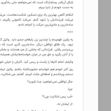
شکل آن‌قدر وحشتناک است که نمی‌خواهم حتی یادآوری دق
به دست خودم از دنیا ببرم.
انتقام گاهی بهترین راه برای تسکین شکست‌هاست. می‌توا
می‌شد فرزندانش را نابود کنم. می‌شد لالمونی بگیرم.
ساده‌ترین و عادی‌ترین حرکت را انجام دادم.
×××
به یقین فهمیدم با چندین زن رابطه‌ی جدی دارد. وکیل گر
نبود. یک طلاق توافقی دیگر، ساده‌ترین کاری است که م
بی‌دردسر رفتن. فرزندانی که بخشی از من هستند و بخشی 
را از آنان بگیرد و حق من در میان خواسته‌هایشان همیش
وکیلم، تمام کارها را راست و ریس کرد. کارش را خیلی خو
روز آخر خودم هم خواستم حضورداشته باشم. وکیل لبخندی
دستم چرخاندم و لحظه‌ای مکث کردم. گفتم: من شکایت د
-مگر توافقی نمی‌خواهید جدا شوید؟
-چرا.
-خُب پس شکایت چی!؟
-از ایشان نه.