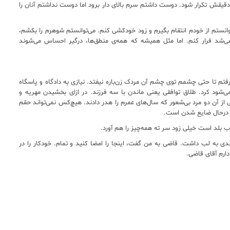
یقش تکرار شود. دوست داشتم سرم بالای دار برود اما دوست نداشتم آنان را
نستم از خودم انتقام بگیرم و زود خودکشی کنم. می‌توانستم شوهرم را بکشم،
 می‌شد فرار کنم. اما مثل همیشه که همه‌ی منطق‌ها، درگیر احساس می‌شوند
فتم تا حتی چشمم توی چشم آن مردک زن‌باره نیفتد. نیازی به دادگاه و پاسگاه
ی‌شود کرد. طلاق توافقی یعنی ماندن با سه فرزند. در ازای بخشیدن مهریه و
از آن دو مرد بی‌شعور که سال‌های عمرم را هدر دادند. هیچ‌کس نمی‌تواند حقم
ه درحال ضایع شدن است.
ب بلد است خیلی زود سر ته همه‌چیز را هم آورد.
 به لب داشت. قاضی به من گفت، اینجا را امضا کنید و تمام. خودکار را در
ارم آقای قاضی.