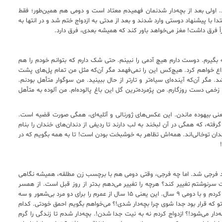
ند. اولی بعد از بچه‌دار شدنمان فهمیدم معتاد است و دومی هم همین‌طور؛ فقط
بتدا با پیشنهاد دوستی وارد شدند و بعد از مدتی به ازدواج ختم شد و در انتها به
ً فرق داشت! مغز می‌خواهد باور کند که همیشه بعدی، فرق دارد.
 بگیرم. دوست دارم هیچ آدمی را نبینم. حتی شک دارم که بتوانم خودم را هم
اع خواهم کرد. هیچ‌کس این را نمی‌فهمد مگر آن‌که مثل من تمام پل‌های پشت
گر آن‌که آینده‌ای سیاه‌تر و تارتر از حال ببینید. من سوگوار متأهل بودنم.
 زخمی دست روزگارم. من پژمرده‌ترین گل این باغ پالوده‌ام. من آلوده به متأهل
یعنی بیهوده ماندن. این عکس‌های ژورنالی و آتلیه‌ای، همگی صورت قضیه است.
 که همگی در آن لبخند به لب دارند تا ردیفی از دندان‌های خندان را بنام
توخالی‌اند. همه‌اش تظاهر به خوشبخت بودن است! تا به همه بگویم که در
 فرجی شد. اما چه فرجی، وقتی دومی هم با برچسب زن مطلقه، همیشه نگاهی
 سرنوشتم تغییر کند؟ هرچه را تغییر می‌دهم بدتر از روز قبل است. از همسر
اولم یک فرزند و از دومی دو فرزند. با اولی ۶ سال زندگی کردم و با دومی ۹ سال. این یعنی ۱۵ سال از عمرم را برای دو مرد بی‌شعور و سه
و که قرار بود جدا شوی چرا بچه‌دار شدی!؟ می‌خواهم بگویم احمق خودتی. کدام
‌دار می‌شود!؟ ازدواج کردم نه به نیت جدا شدن!. بچه‌دار شدم تا زندگی را گرم