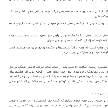
تلخ‌تر از قبل شود بیهوده است؛ بخصوص آن‌که فهمیده باشی هیچ نقشی جز یک
رفته باشی.
رد. رفتن بدون اقدام خاصی یعنی توسری خوردن بیشتر. نمی‌شود به ازدواج سوم
 بدبختی بیشتر. یعنی لنگ گذشته بودن. راهی برای مجرد زیستن هم نیست همه
 آدم خواستم زندگی کنم اما همسرانم عین حیوان.
وع هفته است که همه درگیر بدبختی‌ها و سگ‌دو زدن‌های روزمره هستند کسی
ورم تا چند روز هیچ‌کس بویی نمی‌برد.
شب‌هنگام هرچه قرص خواب داشتم در غذای فرزندان و همسرم ریختم. ساعت ۱۰ شب بعد از صرف شام موردعلاقه‌شان همگی بی‌حال
م در بدن تک‌تکشان فروکردم. بوی خون تمام فضا را گرفته بود. اما عطشم برای
می‌فشرم، با ناخن‌هایم هر دو چشم همسرم را از کاسه‌ی چشمانش بیرون کشیدم.
ظر من بودند. اندکی فاصله گرفتم و سگ‌ها را به جانشان انداختم و من
از این منجلاب.
آن، از چنین زنانی چون خودم بیزارم که شبیه یک گوسفند در زیر چوب و فلوت
د. هرچند این کار از من برنمی‌آید تمام دست‌وپایم می‌لرزید کابوسی به این