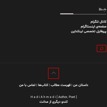
سایر رسانه‌ها
کانال تلگرام
صفحه‌ی اینستاگرام
پروفایل تخصصی لینکداین
جستجو
داستان من
فهرست مطالب
کتاب‌ها
تماس با من
|
|
|
H a d i A h m a d i [ Author, Poet ]
کندو دیگری از مدانت