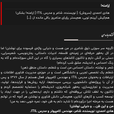
اِرامنه!
هادی احمدی (سروش): [ نویسنده، شاعر و مدرس ITIL ] اِرامنه! بشکن!
هم‌کیش آیینم تویی، هم‌بستر رؤیای منامروز باقی مانده از،
[…]
کوتاه درباره من
اگرچه سر سوزنی ذوق شاعری در من هست و دنیایی واژه‌‌ی فرسوده برای نوشتن! اما
در کل به‌طور حرفه‌ای در زمینه‌ی فلسفه، ادبیات داستانی، رمان‌نویسی، شعرسرایی،
دستی بر آتش دارم و تاکنون کاغذهای بسیاری را گاه در این آتش سوزانده‌ام و گاه به
رنگ احساس و اندیشه، مشق شب کرده‌ام!
شعر و نوشته، داستان احساس من است و شغلم، داستان منطق ذهن!
شغلم یک تخصص تجربی و دانشگاهی است و در حوزه‌ی مدیریت فناوری اطلاعات و
ارتباطات و به‌عنوان مدرس ITIL و مهندس کامپیوتر فعال هستم از سال ۱۳۷۶ و پس
از آن با پروژه‌های دانشجویی، بررسی سیستم‌ها، ارایه روش‌ها و فرایندها، تولید،
مدیریت و تجاری‌سازی، به‌طور شبانه‌روزی، اندیشه‌ام را دستمایه تخصصم کردم و
تاکنون به لطف تلاش بی‌وقفه‌ای که داشتم و دارم، اید‌ه‌هایی را در جهت ایجاد یا
توسعه کسب و کارهای آنلاین، هم‌رسانی دانش فناوری و نوشتن هر آنچه که در توانم
هست به مرحله اجرا درآورده‌ام تا شاید دلم به ظن خود، نمره خوبی دهد به من!
من و این ظن... و دنیایی نوشتن!
هادی احمدی: نویسنده، شاعر، مهندس کامپیوتر و مدرس ITIL.