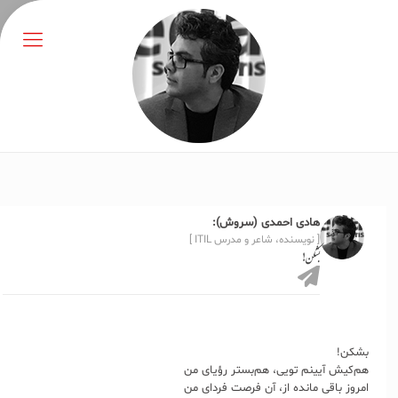
هادی احمدی (سروش):
[ نویسنده، شاعر و مدرس ITIL ]
بشکن!
بشکن!
هم‌کیش آیینم تویی، هم‌بستر رؤیای من
امروز باقی مانده از، آن فرصت فردای من