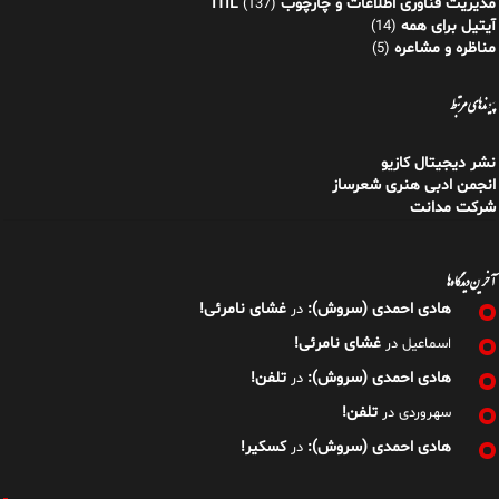
مدیریت فناوری اطلاعات و چارچوب ITIL
(137)
آیتیل برای همه
(14)
مناظره و مشاعره
(5)
پیوندهای مرتبط
نشر دیجیتال کازیو
انجمن ادبی هنری شعرساز
شرکت مدانت
آخرین دیدگاه‌ها
هادی احمدی (سروش):
غشای نامرئی!
در
غشای نامرئی!
اسماعیل
در
هادی احمدی (سروش):
تلفن!
در
تلفن!
سهروردی
در
هادی احمدی (سروش):
کسکیر!
در