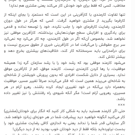
مخاطب. کسی که فقط برای خود خودش کار می‌کند یعنی مشتری هم ندارد!
تنها تفاوت کارمندی با کارآفرینی در این است که دستمزد را بجای اینکه از
کارفرما بگیرید از مشتری خواهید گرفت. کسی که هرگز در طول دوران
کارمندی، رضایت کارفرمای خود را جلب نکرده، خود را توسعه نداده و قدمی
برای یادگیری و افزایش سطح مهارت‌هایش برنداشته، کارآفرین موفقی نیز
نخواهد شد. بخصوص آن‌که اگر در طول کارمندی، چه کار می‌کرد چه نمی‌کرد
سر برج حقوقش را می‌گرفت اما در کارآفرینی خبری از حقوق سربرج نیست و
برای درآمدزایی باید سرسختانه کار کند، خلاقیت‌های بیشتری بخرج دهد و
بیشتر تلاش کند.
می‌شود کارمند موفقی بود که رشد خود را با رشد سازمان گره زد! همیشه
موفقیت، با رها کردن کارمندی نیست. کارمند موفق، کم از کارآفرین موفق
ندارد. بسیاری از دلايل شکست افرادی که بدون پرورش خویشتن از شاخه‌ای
به شاخه‌ای می‌پرند همین است‌ که فکر می‌کردند صرفآ تغییر مسیر، موفقیت
به‌همراه دارد بی‌آنکه در خود تغییری ایجاد کرده باشند. رهرو آرام در هر
مسیری، رهرویی آرام است! مگر آنکه شیوه‌ی راه رفتنتش را نیز تغییر داده
باشد.
×××
حتی اگر کارمند هستید باید به شکلی کار کنید که انگار برای خودتان(مشتری)
کار می‌کنید آنگونه خواهید دید پیشرفت شما در هر حوزه‌ای زبانزد خواهد شد.
اگر سازمانی قدر شما را نداند یعنی به اندازه‌ی کافی رضایت مشتری خود را
بدست نیاورده‌اید بلکه فقط از دید خودتان خوب بودید نه از دید دیگران!