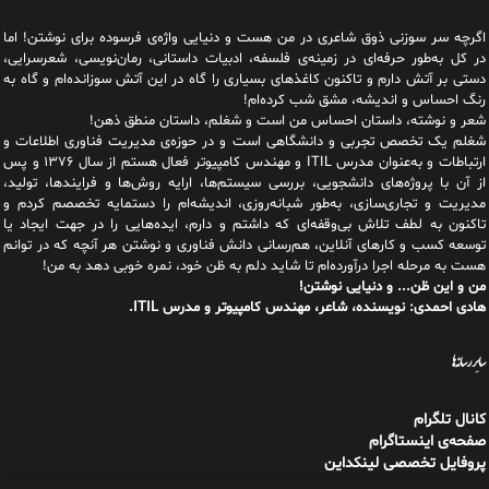
اگرچه سر سوزنی ذوق شاعری در من هست و دنیایی واژه‌‌ی فرسوده برای نوشتن! اما
در کل به‌طور حرفه‌ای در زمینه‌ی فلسفه، ادبیات داستانی، رمان‌نویسی، شعرسرایی،
دستی بر آتش دارم و تاکنون کاغذهای بسیاری را گاه در این آتش سوزانده‌ام و گاه به
رنگ احساس و اندیشه، مشق شب کرده‌ام!
شعر و نوشته، داستان احساس من است و شغلم، داستان منطق ذهن!
شغلم یک تخصص تجربی و دانشگاهی است و در حوزه‌ی مدیریت فناوری اطلاعات و
ارتباطات و به‌عنوان مدرس ITIL و مهندس کامپیوتر فعال هستم از سال ۱۳۷۶ و پس
از آن با پروژه‌های دانشجویی، بررسی سیستم‌ها، ارایه روش‌ها و فرایندها، تولید،
مدیریت و تجاری‌سازی، به‌طور شبانه‌روزی، اندیشه‌ام را دستمایه تخصصم کردم و
تاکنون به لطف تلاش بی‌وقفه‌ای که داشتم و دارم، اید‌ه‌هایی را در جهت ایجاد یا
توسعه کسب و کارهای آنلاین، هم‌رسانی دانش فناوری و نوشتن هر آنچه که در توانم
هست به مرحله اجرا درآورده‌ام تا شاید دلم به ظن خود، نمره خوبی دهد به من!
من و این ظن... و دنیایی نوشتن!
هادی احمدی: نویسنده، شاعر، مهندس کامپیوتر و مدرس ITIL.
سایر رسانه‌ها
کانال تلگرام
صفحه‌ی اینستاگرام
پروفایل تخصصی لینکداین