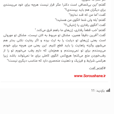
گفتم:"این بی‌انصافی است دکتر! مگر قرار نیست هرچه برای خود می‌پسندی
برای دیگران هم باید بپسندی؟"
گفت:"اما من که قند ندارم!"
گفتم:"بله ولی شما الگوی من هستید!"
گفت:"الگوی رفتاری یا ژنتیکی!؟"
گفتم:"خب قطعاً رفتاری، ژن‌های ما باهم فرق می‌کند."
گفت:"آفرین دقیقاً همین، مشکل تو مربوط به الان نیست، مشکل تو موروثی
است یعنی ژن‌های تو دیابت را به ارث برده و اگر رعایت نکنی بدتر هم
می‌شوی وگرنه پاهایت را باید قطع کنیم. این یعنی من هرچه برای خودم
می‌پسندم برای تو نمی‌پسندم و هم‌زمان که دارم رطب می‌خورم تو را از
رطب‌خوردن منع می‌کنم! هیچ‌کس الگوی کاملی برای ما نمی‌تواند باشد زیرا
هرکسی شرایط و فیزیک و ذهنیت منحصری دارد که مناسب دیگری نیست!"
#گفتم_گفت
www.Soroushane.ir
بازدید:
11