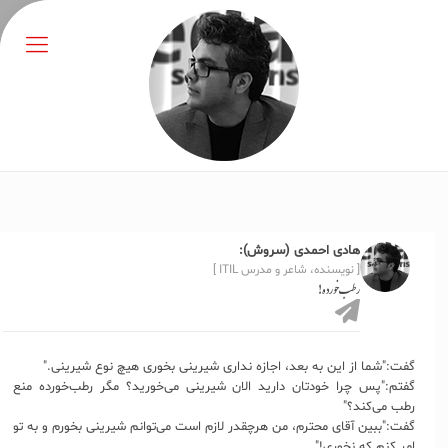
هادی احمدی (سروش):
[ نویسنده، شاعر و مدرس ITIL ]
رطب‌خورده!
گفت:"شما از این به بعد، اجازه نداری شیرینی بخوری هیچ نوع شیرینی."
گفتم:"پس چرا خودتان دارید الان شیرینی می‌خورید؟ مگر رطب‌خورده منع
رطب می‌کند؟"
گفت:"ببین آقای محترم، من هرچقدر لازم است می‌توانم شیرینی بخورم و به تو
امر کنم که نخوری!"