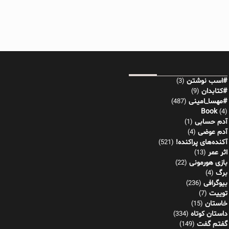
#اسب نوشتن
(3)
#کتابدان
(9)
#مهسا_امینی
(487)
Book
(4)
آدم حسابی
(1)
آدم عوضی
(4)
آکنده‌های پراکنده!
(521)
اثر عمر
(13)
بازی هورمونی
(22)
برگ
(4)
بیوگرافی
(236)
توییت
(7)
خاستان
(15)
داستان کوتاه
(334)
گفتم گفت
(149)