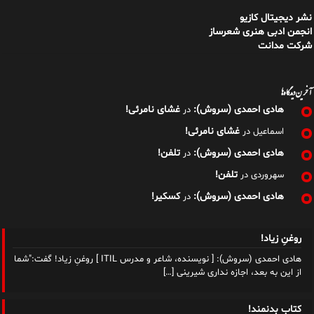
نشر دیجیتال کازیو
انجمن ادبی هنری شعرساز
شرکت مدانت
آخرین دیدگاه‌ها
هادی احمدی (سروش):
غشای نامرئی!
در
غشای نامرئی!
اسماعیل
در
هادی احمدی (سروش):
تلفن!
در
تلفن!
سهروردی
در
هادی احمدی (سروش):
کسکیر!
در
روغنِ زیاد!
هادی احمدی (سروش): [ نویسنده، شاعر و مدرس ITIL ] روغنِ زیاد! گفت:"شما
از این به بعد، اجازه نداری شیرینی
[…]
کتابِ بدنمند!