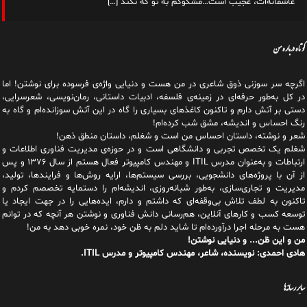
عاشقانه‌ات، عجیب است…مشکوکم به تو که نکند
[…]
کوتاه درباره من
اگرچه سر سوزنی ذوق شاعری در من هست و دنیایی واژه‌‌ی فرسوده برای نوشتن! اما
در کل به‌طور حرفه‌ای در زمینه‌ی فلسفه، ادبیات داستانی، رمان‌نویسی، شعرسرایی،
دستی بر آتش دارم و تاکنون کاغذهای بسیاری را گاه در این آتش سوزانده‌ام و گاه به
رنگ احساس و اندیشه، مشق شب کرده‌ام!
شعر و نوشته، داستان احساس من است و شغلم، داستان منطق ذهن!
شغلم یک تخصص تجربی و دانشگاهی است و در حوزه‌ی مدیریت فناوری اطلاعات و
ارتباطات و به‌عنوان مدرس ITIL و مهندس کامپیوتر فعال هستم از سال ۱۳۷۶ و پس
از آن با پروژه‌های دانشجویی، بررسی سیستم‌ها، ارایه روش‌ها و فرایندها، تولید،
مدیریت و تجاری‌سازی، به‌طور شبانه‌روزی، اندیشه‌ام را دستمایه تخصصم کردم و
تاکنون به لطف تلاش بی‌وقفه‌ای که داشتم و دارم، اید‌ه‌هایی را در جهت ایجاد یا
توسعه کسب و کارهای آنلاین، هم‌رسانی دانش فناوری و نوشتن هر آنچه که در توانم
هست به مرحله اجرا درآورده‌ام تا شاید دلم به ظن خود، نمره خوبی دهد به من!
من و این ظن... و دنیایی نوشتن!
هادی احمدی: نویسنده، شاعر، مهندس کامپیوتر و مدرس ITIL.
سایر رسانه‌ها