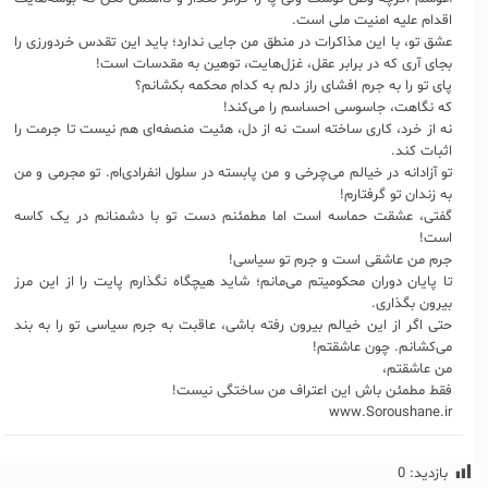
اقدام علیه امنیت ملی است.
عشق تو، با این مذاکرات در منطق من جایی ندارد؛ باید این تقدس خردورزی را
بجای آری که در برابر عقل، غزل‌هایت، توهین به مقدسات است!
پای تو را به جرم افشای راز دلم به کدام محکمه بکشانم؟
که نگاهت، جاسوسی احساسم را می‌کند!
نه از خرد، کاری ساخته است نه از دل، هئیت منصفه‌ای هم نیست تا جرمت را
اثبات کند.
تو آزادانه در خیالم می‌چرخی و من پابسته در سلول انفرادی‌ام. تو مجرمی و من
به زندان تو گرفتارم!
گفتی، عشقت حماسه‌ است اما مطمئنم دست تو با دشمنانم در یک کاسه
است!
جرم من عاشقی است و جرم تو سیاسی!
تا پایان دوران محکومیتم می‌مانم؛ شاید هيچگاه نگذارم پایت را از این مرز
بیرون بگذاری.
حتی اگر از این خیالم بیرون رفته باشی، عاقبت به جرم سیاسی تو را به بند
می‌کشانم. چون عاشقتم!
من عاشقتم،
فقط مطمئن باش این اعتراف من ساختگی نیست!
www.Soroushane.ir
بازدید:
0