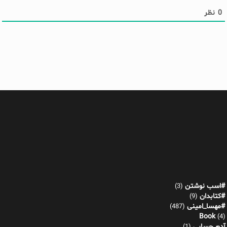
0
نظر
#اسب نوشتن
(3)
#کتابدان
(9)
#مهسا_امینی
(487)
Book
(4)
آدم حسابی