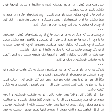
پس‌زمینه‌های ذهنی، در مردم نهادینه شده و سال‌ها و شاید قرن‌ها طول
بکشد تغییر حالت بدهند.
با این حال اگرچه ممکن است باورهای ناشی از پس‌زمینه‌های فکری، در مورد او
غلط باشند اما او با فیلم‌هایش، نوعی روشنگری و نوعی هنرمندی را القا کرد
آن‌چنان که موفق به دریافت چندین جایزه‌ی اسکار شد.
×××
برچسب‌هایی که دیگران به ما می‌زنند فارغ از پس‌زمینه‌های ذهنی، خودبخود
ما را دچار آن باورها خواهند کرد. حتی اگر تصنعی و تظاهری هم باشند سعی
می‌کنی آن‌چه باشی که دیگران تصور می‌کنند بخصوص آن‌چه که خوب است و
از تو یک چهره‌ی جالب ساخته یا دیگران واقعآ از تو انتظار دارند...
فرو رفتن در القائات دیگران، گاهی از آدم‌ها یک متوهم می‌سازد و گاهی آدمی
را به حقیقت خویشتن نزدیک می‌کند.
×××
زندگی روزانه در باورهایی که هر روز می‌شنوی، مبدل به یک عادت می‌شود و تو
چیزی نیستی جز مجموعه‌ای از عادت‌های خوب و بد.
مثلأ اگر هر روز تو را رهبر فقیه بخوانند، سعی نمی‌کنی خلاف آن را اثبات کنی.
زیرا این عنوان، لقب کمی نيست. حتی اگر از روی باورهای نادرست مردم شکل
گرفته باشد.
حال اگر تلاش کنی واقعآ رهبر فقیه باشی، تو به حقیقت خویشتن و آن‌چه
مردم می‌خواهند پیوستی؛ ولی اگر با این عنوان فقط مفتخر باشی و در حماقت
و توهم محض پیش بروی نه تنها رهبر فقیه نیستی بلکه از خویشتن خویش
نیز غافل خواهی شد و البته مهم‌تر از همه‌ی اینها تصور مردم را نسبت به خود