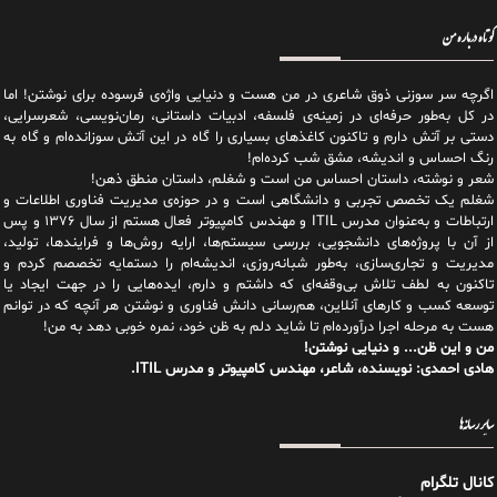
کوتاه درباره من
اگرچه سر سوزنی ذوق شاعری در من هست و دنیایی واژه‌‌ی فرسوده برای نوشتن! اما
در کل به‌طور حرفه‌ای در زمینه‌ی فلسفه، ادبیات داستانی، رمان‌نویسی، شعرسرایی،
دستی بر آتش دارم و تاکنون کاغذهای بسیاری را گاه در این آتش سوزانده‌ام و گاه به
رنگ احساس و اندیشه، مشق شب کرده‌ام!
شعر و نوشته، داستان احساس من است و شغلم، داستان منطق ذهن!
شغلم یک تخصص تجربی و دانشگاهی است و در حوزه‌ی مدیریت فناوری اطلاعات و
ارتباطات و به‌عنوان مدرس ITIL و مهندس کامپیوتر فعال هستم از سال ۱۳۷۶ و پس
از آن با پروژه‌های دانشجویی، بررسی سیستم‌ها، ارایه روش‌ها و فرایندها، تولید،
مدیریت و تجاری‌سازی، به‌طور شبانه‌روزی، اندیشه‌ام را دستمایه تخصصم کردم و
تاکنون به لطف تلاش بی‌وقفه‌ای که داشتم و دارم، اید‌ه‌هایی را در جهت ایجاد یا
توسعه کسب و کارهای آنلاین، هم‌رسانی دانش فناوری و نوشتن هر آنچه که در توانم
هست به مرحله اجرا درآورده‌ام تا شاید دلم به ظن خود، نمره خوبی دهد به من!
من و این ظن... و دنیایی نوشتن!
هادی احمدی: نویسنده، شاعر، مهندس کامپیوتر و مدرس ITIL.
سایر رسانه‌ها
کانال تلگرام