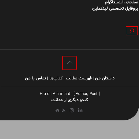
صفحه‌ی اینستاگرام
پروفایل تخصصی لینکداین
جستجو
داستان من
فهرست مطالب
کتاب‌ها
تماس با من
|
|
|
H a d i A h m a d i [ Author, Poet ]
کندو دیگری از مدانت