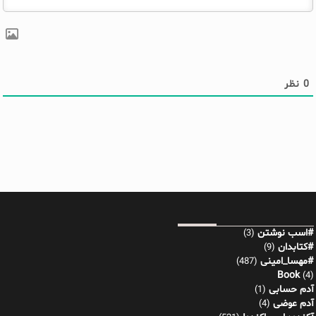
0
نظر
#اسب نوشتن
(3)
#کتابدان
(9)
#مهسا_امینی
(487)
Book
(4)
آدم حسابی
(1)
آدم عوضی
(4)