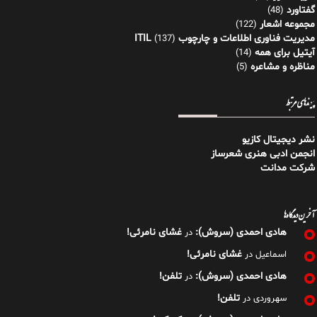
گفتاورد
(48)
مجموعه اشعار
(122)
مدیریت فناوری اطلاعات و چارچوب ITIL
(137)
آیتیل برای همه
(14)
مناظره و مشاعره
(5)
پیوندهای مرتبط
نشر دیجیتال کازیو
انجمن ادبی هنری شعرساز
شرکت مدانت
آخرین دیدگاه‌ها
هادی احمدی (سروش):
غشای نامرئی!
در
غشای نامرئی!
اسماعیل
در
هادی احمدی (سروش):
تلفن!
در
تلفن!
سهروردی
در