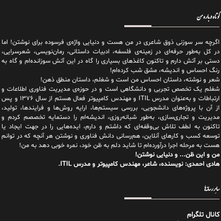
کوتاه درباره من
اگرچه سر سوزنی ذوق شاعری در من هست و دنیایی واژه‌‌ی فرسوده برای نوشتن! اما
در کل به‌طور حرفه‌ای در زمینه‌ی فلسفه، ادبیات داستانی، رمان‌نویسی، شعرسرایی،
دستی بر آتش دارم و تاکنون کاغذهای بسیاری را گاه در این آتش سوزانده‌ام و گاه به
رنگ احساس و اندیشه، مشق شب کرده‌ام!
شعر و نوشته، داستان احساس من است و شغلم، داستان منطق ذهن!
شغلم یک تخصص تجربی و دانشگاهی است و در حوزه‌ی مدیریت فناوری اطلاعات و
ارتباطات و به‌عنوان مدرس ITIL و مهندس کامپیوتر فعال هستم از سال ۱۳۷۶ و پس
از آن با پروژه‌های دانشجویی، بررسی سیستم‌ها، ارایه روش‌ها و فرایندها، تولید،
مدیریت و تجاری‌سازی، به‌طور شبانه‌روزی، اندیشه‌ام را دستمایه تخصصم کردم و
تاکنون به لطف تلاش بی‌وقفه‌ای که داشتم و دارم، اید‌ه‌هایی را در جهت ایجاد یا
توسعه کسب و کارهای آنلاین، هم‌رسانی دانش فناوری و نوشتن هر آنچه که در توانم
هست به مرحله اجرا درآورده‌ام تا شاید دلم به ظن خود، نمره خوبی دهد به من!
من و این ظن... و دنیایی نوشتن!
هادی احمدی: نویسنده، شاعر، مهندس کامپیوتر و مدرس ITIL.
سایر رسانه‌ها
کانال تلگرام