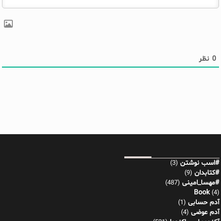
0
نظر
#اسب نوشتن
(3)
#کتابدان
(9)
#مهسا_امینی
(487)
Book
(4)
آدم حسابی
(1)
آدم عوضی
(4)