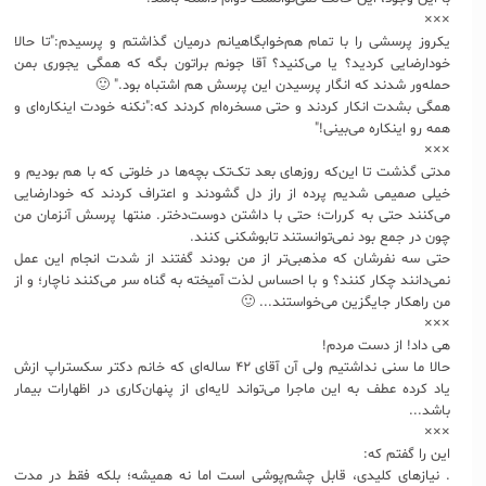
×××
یکروز پرسشی را با تمام هم‌خوابگاهیانم درمیان گذاشتم و پرسیدم:"تا حالا
خودارضایی کردید؟ یا می‌کنید؟ آقا جونم براتون بگه که همگی یجوری بمن
حمله‌ور شدند که انگار پرسیدن این پرسش هم اشتباه بود." 🙂
همگی بشدت انکار کردند و حتی مسخره‌ام کردند که:"نکنه خودت اینکاره‌ای و
همه رو اینکاره می‌بینی!"
×××
مدتی گذشت تا این‌که روزهای بعد تک‌تک بچه‌ها در خلوتی که با هم بودیم و
خیلی صمیمی شدیم پرده از راز دل گشودند و اعتراف کردند که خودارضایی
می‌کنند حتی به کررات؛ حتی با داشتن دوست‌دختر. منتها پرسش آنزمان من
چون در جمع بود نمی‌توانستند تابوشکنی کنند.
حتی سه نفرشان که مذهبی‌تر از من بودند گفتند از شدت انجام این عمل
نمی‌دانند چکار کنند؟ و با احساس لذت آمیخته به گناه سر می‌کنند ناچار؛ و از
من راهکار جایگزین می‌خواستند... 🙂
×××
هی داد! از دست مردم!
حالا ما سنی نداشتیم ولی آن آقای ۴۲ ساله‌ای که خانم دکتر سکستراپ ازش
یاد کرده عطف به این ماجرا می‌تواند لایه‌ای از پنهان‌کاری در اظهارات بیمار
باشد...
×××
این را گفتم که:
. نیازهای کلیدی، قابل‌ چشم‌پوشی است اما نه همیشه؛ بلکه فقط در مدت