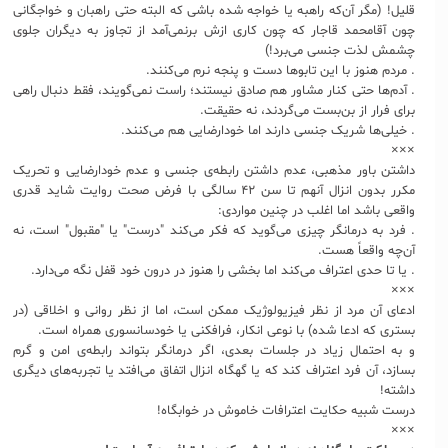
قلیل! (مگر آن‌که راهبه یا خواجه شده باشی که البته حتی راهبان و خواجگانی
چون آقامحمد قاجار که چون کاری ازش برنمی‌آمد از تجاوز به دیگران جلوی
چشمش لذت جنسی می‌برد!)
. مردم هنوز با این تابوها دست و پنجه نرم می‌کنند.
. آدم‌ها حتی کنار مشاور هم صادق نیستند؛ راست نمی‌گویند، فقط دنبال راهی
برای فرار از بن‌بست می‌گردند، نه حقیقت.
. خیلی‌ها شریک جنسی دارند اما خودارضایی هم می‌کنند.
×××
داشتن باور مذهبی، عدم داشتن رابطه‌ی جنسی و عدم خودارضایی و تحریک
مکرر بدون انزال آنهم تا سن ۴۲ سالگی با فرض صحت روایت شاید قدری
واقعی باشد اما اغلب در چنین مواردی:
. فرد به درمانگر چیزی می‌گوید که فکر می‌کند "درست" یا "مقبول" است، نه
آن‌چه واقعاً هست.
. یا تا حدی اعتراف می‌کند اما بخشی را هنوز در درون خود قفل نگه می‌دارد.
×××
ادعای آن مرد از نظر فیزیولوژیک ممکن است، اما از نظر روانی و اخلاقی (در
بستری که ادعا شده) با نوعی انکار، فرافکنی یا خودسانسوری همراه است.
و به احتمال زیاد در جلسات بعدی، اگر درمانگر بتواند رابطه‌ی امن و گرم
بسازد، آن فرد اعتراف کند که یا گهگاه انزال اتفاق می‌افتد یا تجربه‌های دیگری
داشته!
درست شبیه حکایت اعترافات خاموش در خوابگاه!
×××