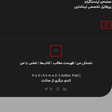
صفحه‌ی اینستاگرام
پروفایل تخصصی لینکداین
جستجو
داستان من
فهرست مطالب
کتاب‌ها
تماس با من
|
|
|
H a d i A h m a d i [ Author, Poet ]
کندو دیگری از مدانت