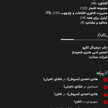
گفتاورد
(48)
مجموعه اشعار
(122)
مدیریت فناوری اطلاعات و چارچوب ITIL
(137)
آیتیل برای همه
(14)
مناظره و مشاعره
(5)
پیوندهای مرتبط
نشر دیجیتال کازیو
انجمن ادبی هنری شعرساز
شرکت مدانت
آخرین دیدگاه‌ها
هادی احمدی (سروش):
غشای نامرئی!
در
غشای نامرئی!
اسماعیل
در
هادی احمدی (سروش):
تلفن!
در
تلفن!
سهروردی
در