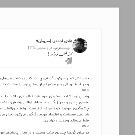
هادی احمدی (سروش):
[ نویسنده، شاعر و مدرس ITIL ]
تجزیه‌طلب مرکزگرا!
حقیقتش تبحر سرکوب‌گرانه‌ی ج.ا در کنار زیاده‌خواهی‌ها
و در قحط‌الرجالی هم مردم ناچار رضا پهلوی را صدا زدند
×××
رضا پهلوی شاید به‌خودی خود فرد توانمندی باشد یا ن
عقبه‌ی پدری و پدربزرگی و یا بخاطر توانایی‌هایش، بلکه
چشمگیری خواهد کرد؛ چراکه کافیست روابط بین‌المللی ما 
شرایطی معیشت و اقتصاد مردم دگرگون می‌شود. حال می‌خو
فقط می‌ماند وحدت و برابری....
×××
در میان کُردها چندین حزب هست و در میان پادشاهی‌خو