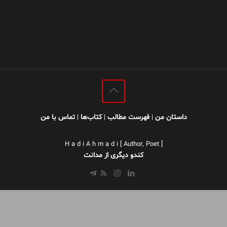
داستان من
فهرست مطالب
کتاب‌ها
تماس با من
|
|
|
H a d i A h m a d i [ Author, Poet ]
کندو دیگری از مدانت