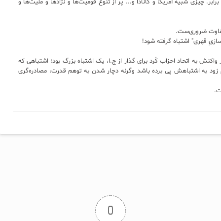
بر. چیزی شبیه آمریکا و کانادا و... پر از تنوع قومیت‌ها و نژادها و ملیت‌ها و
فاوت ضروری‌ست.
زیِ قهری" اشتباه گرفته شود!
واکنش به اتحاد احزاب کُرد برای گذار از ج.ا، یک اشتباه بزرگ بود؛ اشتباهی که
زود به اشتباهش پی برده باشد وگرنه دچار شدن به توهم قدرت، مصادره‌گری
ت.
0