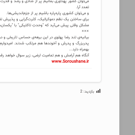
می‌توان کشور پهناوری بمانیم پر از شادی و رشد و قدرت برا
تعدد آرا.
و می‌توان کشوری پاره‌پاره باشیم پر از جزم‌اندیشی‌ها.
برای ساختن یک نظم دموکراتیک، کثرت‌گرایی و پذیرش ت
مشکل وقتی پیش می‌آید که "وحدتِ تاکتیکی" با "یکسان‌سا
×××
بیانیه‌ی تند رضا پهلوی در این برهه‌ی حساس تاریخی و در 
پدربزرگ و پدرش و آخوندها هم مرتکب شدند. امیدوارم 
بهمراه دارد...
آنگاه هم آرامش و هم تمامیت ارضی، زیر سوال خواهد رف
www.Soroushane.ir
بازدید:
2