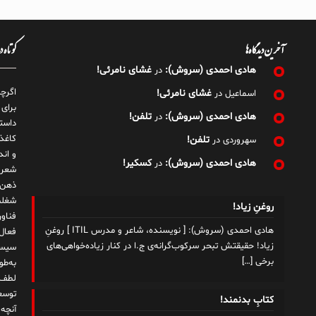
آخرین دیدگاه‌ها
کوتاه 
هادی احمدی (سروش):
غشای نامرئی!
در
اگرچ
غشای نامرئی!
اسماعیل
در
برای
هادی احمدی (سروش):
تلفن!
در
داست
کاغذ
تلفن!
سهروردی
در
و ان
هادی احمدی (سروش):
کسکیر!
در
شعر 
ذهن!
شغلم
روغنِ زیاد!
هادی احمدی (سروش): [ نویسنده، شاعر و مدرس ITIL ] روغنِ
زیاد! حقیقتش تبحر سرکوب‌گرانه‌ی ج.ا در کنار زیاده‌خواهی‌های
سیست
برخی
[…]
به‌ط
لطف ت
توسع
کتابِ بدنمند!
آنچه