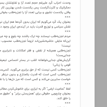
وحدت احزاب کُرد علیرغم حجم تعدد آرا و تفاوتشان بس
دمکراتیک و کثرت‌گراست پس یکدست شدن بهترین کار 
وقتی یکدست نشوی و بیایی تعدد آرا را تجزیه‌طلب بخوانی
×××
بعنوان یک کُرد می‌گویم که ایران بدون کُردها هم ایران
نقش سیاسی و توزیع قدرت باید در آینده‌ی ایران وجود 
×××
مردم تجزیه‌طلب نیستند چه ترک باشند چه بلوچ و چه عرب
این‌که مابقی حاشیه‌نشین‌اند لزوماً تجزیه‌طلب محسوب ن
نیست!
تجزیه‌طلبی همیشه از نقض و فقر امکانات و نابرابری 
جدایی‌ست!
گرایش‌های جدایی‌خواهانه اغلب در بسترِ احساس تبعیض،
قومی یا زبانی!
تجزیه‌طلب کسی نیست که از حق برابری می‌گوید، کسی‌ست ک
تجزیه‌طلب کسی است که قدرت بلامنازع و بدون درنظر گر
خواست سایرین می‌کند و کسی است که مرز دل‌ها را با نقا
×××
لفظ "تمامیت ارضی" اگر به ابزاری برای خاموش‌کردن مطال
بعنوان چارچوبی حقوقی برای "همزیستی برابر" و "حقوق 
را خلق کند.
×××