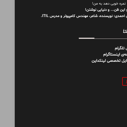
 نمره خوبی دهد به من!
 این ظن... و دنیایی نوشتن!
احمدی: نویسنده، شاعر، مهندس کامپیوتر و مدرس ITIL.
نه‌ها
ل تلگرام
‌ی اینستاگرام
ایل تخصصی لینکداین
و