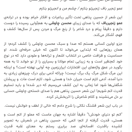
عمو زنجیر باف زنجیرتو بنازم / چشم من و انجیرتو بنازم
این شعر از حسین پناهی تحت تأثیر رباعیات و افکار خیام بوده و در ترانه‌ی
عمو زنجیرباف
که با صدای زیبای
محسن چاوشی
به هم‌آوایی رسیده را دوست
دارم و دقیقاً پیام و درد شاعر را از رنج مرگ و مردن پس از سال‌ها کشف و
فهم، آشکار می‌کند.
جزو اولین کسانی هستم که صدا و سبک محسن چاوشی را کشف کردم؛ از
همان روزهایی که ابتدایی می‌خواند تا اکنون که خیلی حرفه‌ای شده. او
حساسیت و ظرافت خاصی در انتخاب اشعار و ترانه‌ها و ملودی دارد که در نوع
خود کم‌نظیر است و به زیبایی تمام مولانا و بسیاری را از نو خواند تا به همه
بگوید در عمق واژه‌های این افتخارات ایران‌زمین چه آوایی نهفته است؟ و اینکه
این مرگ شکل مرگ یک برگ نیست! چراکه آدمی برای درک چیزهای زیادی به
دنیا آمده، آدمی لازم است حیران خدا و هستی شود، لازم است مات و پریشان
شگفتی‌ها شود اما زمانی به این کشف می‌رسیم که دیر شده! و باید تسلیم
قدرت اتم شویم! این شعر حسین پناهی هم با صدای خسته‌ی چاوشی حسابی
بر دل می‌نشیند و کلام شاعرش را اثربخش‌تر کرده.
در باب این شعر قشنگ نکاتی را شرح دادم که خالی از لطف و خوانش نیست.
"اتم تو دنیای خودش!" دقیقاً اشاره به جهان ماست که مملو از اتم است و
هستی، قدرت گرفته از اتم؛ اتمی که حسین پناهی در شعرش به تصویر
کشیده باقدرت افسانه‌ای صد برابری رستم به معنای غلبه قدرت