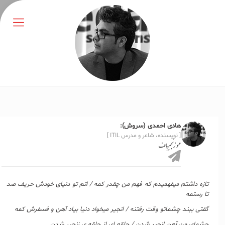
هادی احمدی (سروش):
[ نویسنده، شاعر و مدرس ITIL ]
عمو زنجیرباف
تازه داشتم میفهمیدم که فهم من چقدر کمه / اتم تو دنیای خودش حریف صد
تا رستمه
گفتی ببند چشماتو وقت رفتنه / انجیر میخواد دنیا بیاد آهن و فسفرش کمه
چشمای من آهن انجیر شدن / حلقه ای از حلقه ی زنجیر شدن