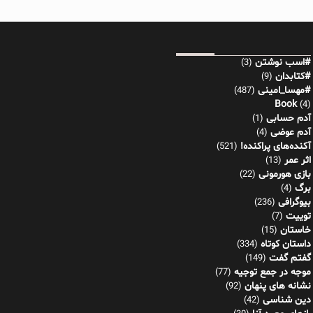
#اسب نوشتن
(3)
#کتابدان
(9)
#مهسا_امینی
(487)
Book
(4)
آدم حسابی
(1)
آدم عوضی
(4)
آکنده‌های پراکنده!
(521)
اثر عمر
(13)
بازی هورمونی
(22)
برگ
(4)
بیوگرافی
(236)
توییت
(7)
خاستان
(15)
داستان کوتاه
(334)
گفتم گفت
(149)
موجه در جمع توجیه
(77)
نشانه های پنهان
(92)
دین شناسی
(42)