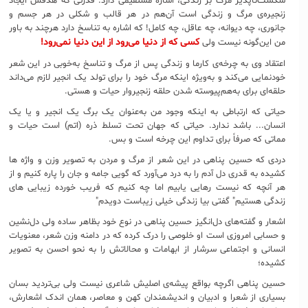
شکست‌ناپذیر مرگ بر زندگی، اشاره مستقیمی دارد. قدرتی که هدفش ایجاد
زنجیره‌ی مرگ و زندگی است آن‌هم در هر قالب و شکلی در هر جسم و
جانوری، چه دیوانه، چه عاقل، چه کامل! که اشاره به تناسخ دارد هرچند به باور
کسی که از دنیا می‌رود از این دنیا نمی‌رود!
من این‌گونه نیست ولی
اعتقاد وی به چرخه‌ی کارما و زندگی پس از مرگ و تناسخ به‌خوبی در این شعر
خودنمایی می‌کند و به‌ویژه اینکه مرگ خود را برای تولد یک انجیر لازم می‌داند
حلقه‌ای برای به‌هم‌پیوسته شدن حلقه زنجیروار حیات و هستی.
حیاتی که ارتباطی به اینکه وجود من به‌عنوان یک برگ یک انجیر و یا یک
انسان... باشد ندارد. حیاتی که جهان تحت تسلط ذره (اتم) است حیات و
مماتی که صرفاً برای تداوم این چرخه است و بس.
دردی که حسین پناهی در این شعر از مرگ و مردن به تصویر وزن و واژه ها
کشیده به قدری دل آدم را به درد می‌آورد که گویی جامه و جان را پاره کنیم و از
هر آنچه که نیست رهایی یابیم اما چه کنیم که فریب خورده زیبایی های
زندگی هستیم" گفتی بیا زندگی خیلی زیباست دویدم"
اشعار و گفته‌های دل‌انگیز حسین پناهی در نوع خود بظاهر ساده ولی دل‌نشین
و حسابی امروزی است او خلوصی را درک کرده که در دامنه وزن شعر، معنویات
انسانی و اجتماعی سرشار از ابهامات و محالاتش را به نحو احسن به تصویر
کشیده؛
حسین پناهی اگرچه بواقع پیشه‌ی اصلیش شاعری نیست ولی بی‌تردید بسان
بسیاری از شعرا و ادبیان و اندیشمندان کهن و معاصر، همان اندک اشعارش،