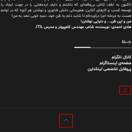
تاکنون به لطف تلاش بی‌وقفه‌ای که داشتم و دارم، اید‌ه‌هایی را در جهت ایجاد یا
توسعه کسب و کارهای آنلاین، هم‌رسانی دانش فناوری و نوشتن هر آنچه که در توانم
هست به مرحله اجرا درآورده‌ام تا شاید دلم به ظن خود، نمره خوبی دهد به من!
من و این ظن... و دنیایی نوشتن!
هادی احمدی: نویسنده، شاعر، مهندس کامپیوتر و مدرس ITIL.
سایر رسانه‌ها
کانال تلگرام
صفحه‌ی اینستاگرام
پروفایل تخصصی لینکداین
جستجو