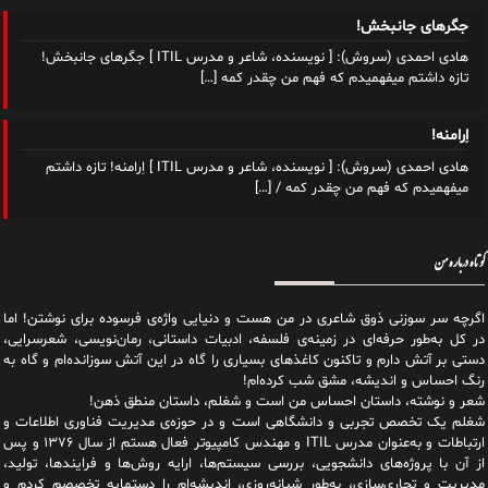
جگرهای جانبخش!
هادی احمدی (سروش): [ نویسنده، شاعر و مدرس ITIL ] جگرهای جانبخش!
تازه داشتم میفهمیدم که فهم من چقدر کمه
[…]
اِرامنه!
هادی احمدی (سروش): [ نویسنده، شاعر و مدرس ITIL ] اِرامنه! تازه داشتم
میفهمیدم که فهم من چقدر کمه /
[…]
کوتاه درباره من
اگرچه سر سوزنی ذوق شاعری در من هست و دنیایی واژه‌‌ی فرسوده برای نوشتن! اما
در کل به‌طور حرفه‌ای در زمینه‌ی فلسفه، ادبیات داستانی، رمان‌نویسی، شعرسرایی،
دستی بر آتش دارم و تاکنون کاغذهای بسیاری را گاه در این آتش سوزانده‌ام و گاه به
رنگ احساس و اندیشه، مشق شب کرده‌ام!
شعر و نوشته، داستان احساس من است و شغلم، داستان منطق ذهن!
شغلم یک تخصص تجربی و دانشگاهی است و در حوزه‌ی مدیریت فناوری اطلاعات و
ارتباطات و به‌عنوان مدرس ITIL و مهندس کامپیوتر فعال هستم از سال ۱۳۷۶ و پس
از آن با پروژه‌های دانشجویی، بررسی سیستم‌ها، ارایه روش‌ها و فرایندها، تولید،
مدیریت و تجاری‌سازی، به‌طور شبانه‌روزی، اندیشه‌ام را دستمایه تخصصم کردم و