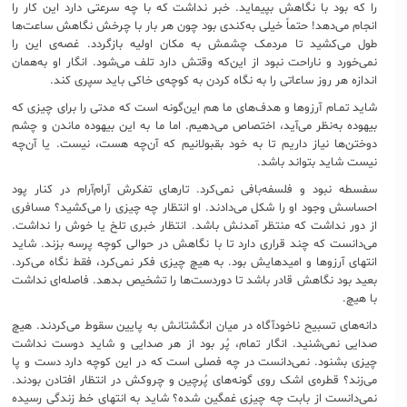
را که بود با نگاهش بپیماید. خبر نداشت که با چه سرعتی دارد این کار را
انجام می‌دهد! حتماً خیلی به‌کندی بود چون هر بار با چرخش نگاهش ساعت‌ها
طول می‌کشید تا مردمک چشمش به مکان اولیه بازگردد. غصه‌ی این را
نمی‌خورد و ناراحت نبود از این‌که وقتش دارد تلف می‌شود. انگار او به‌همان
اندازه هر روز ساعاتی را به نگاه کردن به کوچه‌ی خاکی باید سپری کند.
شاید تمـام آرزوها و هدف‌های ما هم این‌گونه است که مدتی را برای چیزی که
بیهوده به‌نظر می‌آید، اختصاص می‌دهیم. اما ما به این بیهوده ماندن و چشم
دوختن‌ها نیاز داریم تا به خود بقبولانیم که آن‌چه هست، نیست. یا آن‌چه
نیست شاید بتواند باشد.
سفسطه نبود و فلسفه‌بافی نمی‌کرد. تارهای تفکرش آرام‌آرام در کنار پود
احساسش وجود او را شکل می‌دادند. او انتظار چه چیزی را می‌کشید؟ مسافری
از دور نداشت که منتظر آمدنش باشد. انتظار خبری تلخ یا خوش را نداشت.
می‌دانست که چند قراری دارد تا با نگاهش در حوالی کوچه پرسه بزند. شاید
انتهای آرزوها و امیدهایش بود. به هیچ چیزی فکر نمی‌کرد، فقط نگاه می‌کرد.
بعید بود نگاهش قادر باشد تا دوردست‌ها را تشخیص بدهد. فاصله‌ای نداشت
با هیچ.
دانه‌های تسبیح ناخودآگاه در میان انگشتانش به پایین سقوط می‌کردند. هیچ
صدایی نمی‌شنید. انگار ‌تمام، پُر بود از هر صدایی و شاید دوست نداشت
چیزی بشنود. نمی‌دانست در چه فصلی است که در این کوچه دارد دست و پا
می‌زند؟ قطره‌ی اشک روی گونه‌های پُرچین و چروکش در انتظار افتادن بودند.
نمی‌دانست از بابت چه چیزی غمگین شده؟ شاید به انتهای خط زندگی رسیده