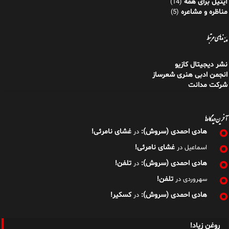
آیتیل برای همه
(14)
مناظره و مشاعره
(5)
پیوندهای مرتبط
نشر دیجیتال کازیو
انجمن ادبی هنری شعرساز
شرکت مدانت
آخرین دیدگاه‌ها
هادی احمدی (سروش):
غشای نامرئی!
در
غشای نامرئی!
اسماعیل
در
هادی احمدی (سروش):
تلفن!
در
تلفن!
سهروردی
در
هادی احمدی (سروش):
کسکیر!
در
روغنِ زیاد!