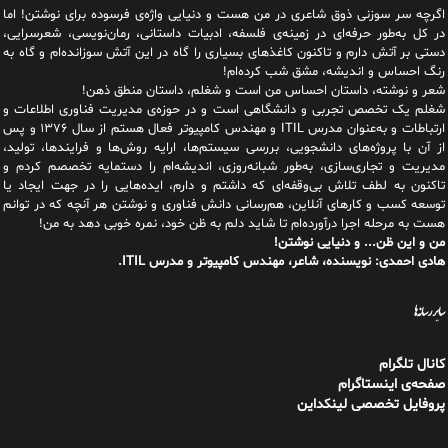
اگرچه سر سوزنی ذوق شاعری در من هست و دنیایی واژه‌‌ی فرسوده برای نوشتن! اما
در کل به‌طور حرفه‌ای در زمینه‌ی فلسفه، ادبیات داستانی، رمان‌نویسی، شعرسرایی،
دستی بر آتش دارم و تاکنون کاغذهای بسیاری را گاه در این آتش سوزانده‌ام و گاه به
رنگ احساس و اندیشه، مشق شب کرده‌ام!
شعر و نوشته، داستان احساس من است و شغلم، داستان منطق ذهن!
شغلم یک تخصص تجربی و دانشگاهی است و در حوزه‌ی مدیریت فناوری اطلاعات و
ارتباطات و به‌عنوان مدرس ITIL و مهندس کامپیوتر فعال هستم از سال ۱۳۷۶ و پس
از آن با پروژه‌های دانشجویی، بررسی سیستم‌ها، ارایه روش‌ها و فرایندها، تولید،
مدیریت و تجاری‌سازی، به‌طور شبانه‌روزی، اندیشه‌ام را دستمایه تخصصم کردم و
تاکنون به لطف تلاش بی‌وقفه‌ای که داشتم و دارم، اید‌ه‌هایی را در جهت ایجاد یا
توسعه کسب و کارهای آنلاین، هم‌رسانی دانش فناوری و نوشتن هر آنچه که در توانم
هست به مرحله اجرا درآورده‌ام تا شاید دلم به ظن خود، نمره خوبی دهد به من!
من و این ظن... و دنیایی نوشتن!
هادی احمدی: نویسنده، شاعر، مهندس کامپیوتر و مدرس ITIL.
سایر رسانه‌ها
کانال تلگرام
صفحه‌ی اینستاگرام
پروفایل تخصصی لینکداین