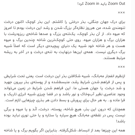
Zoom Out باید Zoom in کرد!
×××
برای درک جهان جنگلی، بذر درختی را کاشتم. این بذر کوچک اکنون درخت
تنومندی شده، من هرروز نظاره‌گر بزرگ شدن و رشد این درخت بودم تا امروز
که میوه داد. از آن بذر کوچک، یک‌تنه‌ی بزرگ و صدها شاخه‌ی ریزودرشت با
هزاران برگ و هزاران میوه. روی حتی کوچک‌ترین شاخه چندین برگ و میوه
هست و هر شاخه خود شبیه یک دنیای پیچیده‌ی دیگر است که اصلاً شبیه
برگ دیگری نیست. همه‌ی این‌ها درنهایت به تنه‌ی درخت و در آخر به ریشه
مرتبط هستند.
×××
ازنظرم انفجار مه‌بانگ، شبیه شکافتن بذر این درخت است یعنی تحت شرایطی
و پس از فراهم شدن شرایط رشد، منبسط‌شده و از پوسته‌ی بذر بیرون جهید
و شد درخت یا جهان هستی ما. این فراهم شدن شرایط در زمین می‌تواند
وجود عناصری نظیر آب‌وخاک و نور باشد و در فضا چیزی شبیه انرژی تاریک و
فرا ماده و.. به هر حال برای پرورش و بسط دادن هر بذری چیزهایی لازم است.
همچنان که درون این بذر، هیچ شاخه، پوسته، درخت، آنُد و یا میوه و برگی
نیست پس در نقطه‌ی مه‌بانگ هیچ سیاره یا ستاره و یا حتی نوری نباید بوده
باشد!
همه این چیزها بعد از انبساط، شکل‌گرفته. بنابراین اگر بگویم برگ و یا شاخه