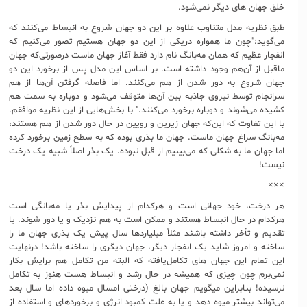
خلق جهان های دیگر نمی‌شود.
طبق نظریه مدل متناوب علاوه بر این دو جهان شروع به انبساط می‌کنند که
می‌گوید:"چون ما همواره دریکی از این دو جهان هستیم تصور می‌کنیم که
انفجار عظیم که همان مه‌بانگ نام دارد فقط آغاز جهان ماست درصورتی‌که جهان
ماقبل از آن‌هم وجود داشته است. بر اساس این مدل پس از برخورد این دو
جهان شروع به دور شدن از هم می‌کنند. اما فاصله گرفتن آن‌ها از هم
سرانجام توسط نیروی جاذبه بین آن‌ها متوقف می‌شود و دوباره به سمت هم
کشیده می‌شوند و دوباره برخورد می‌کنند." با بخش‌هایی از این نظریه موافقم.
با این تفاوت که این‌که جهان زیرین و رویین در حال دور شدن از هم هستند،
مه‌بانگ سراغ جهان ماست. جهان ما بذری بوده که به سطح زمین برخورد کرده
اما جهان ما به شکلی که می‌بینیم از قبل نبوده. یک بذر اصلاً شبیه یک درخت
نیست!
×××
هر درخت، خود جهانی است و هرکدام از پیدایش بذر یا مه‌بانگی است
هرکدام در حال انبساط هستند و ممکن است به هم نزدیک و یا دور شوند. یا
تقدیم و تأخر داشته باشند مثلاً میلیاردها سال پیش یک بذری جهان ما را
ساخته و امروز شاید یک انفجار دیگر، جهان دیگری را ساخته باشد! درنهایت
این تمام این جهان های تکامل‌یافته که البته من تکامل هم برایش بکار
نمی‌برم چون چیزی که همیشه در حال رشد و انبساط هست هنوز به تکامل
نرسیده! بنابراین میگویم جهان بالغ (درختی امسال میوه داده اما سال بعد
می‌تواند بیشتر میوه دهد و یا به علت کمبود انرژی و برخوردهای و استفاده از