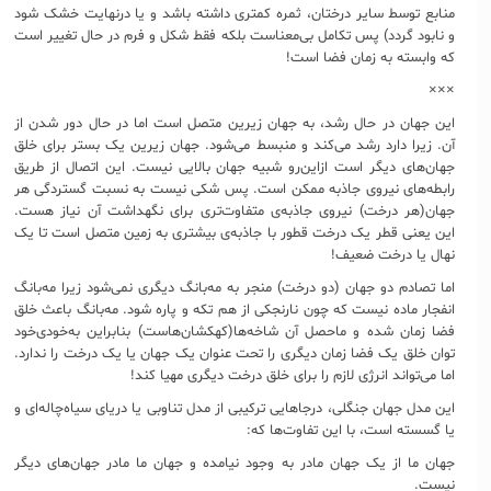
منابع توسط سایر درختان، ثمره کمتری داشته باشد و یا درنهایت خشک شود
و نابود گردد) پس تکامل بی‌معناست بلکه فقط شکل و فرم در حال تغییر است
که وابسته به زمان فضا است!
×××
این جهان در حال رشد، ‌به جهان زیرین متصل است اما در حال دور شدن از
آن. زیرا دارد رشد می‌کند و منبسط می‌شود. جهان زیرین یک بستر برای خلق
جهان‌های دیگر است ازاین‌رو شبیه جهان بالایی نیست. این اتصال از طریق
رابطه‌های نیروی جاذبه ممکن است. پس شکی نیست به نسبت گستردگی هر
جهان(هر درخت) نیروی جاذبه‌ی متفاوت‌تری برای نگهداشت آن نیاز هست.
این یعنی قطر یک درخت قطور با جاذبه‌ی بیشتری به زمین متصل است تا یک
نهال یا درخت ضعیف!
اما تصادم دو جهان (دو درخت) منجر به مه‌بانگ دیگری نمی‌شود زیرا مه‌بانگ
انفجار ماده نیست که چون نارنجکی از هم تکه و پاره شود. مه‌بانگ باعث خلق
فضا زمان شده و ماحصل آن شاخه‌ها(کهکشان‌هاست) بنابراین به‌خودی‌خود
توان خلق یک فضا زمان دیگری را تحت عنوان یک جهان یا یک درخت را ندارد.
اما می‌تواند انرژی لازم را برای خلق درخت دیگری مهیا کند!
این مدل جهان جنگلی، درجاهایی ترکیبی از مدل تناوبی یا دریای سیاه‌چاله‌‌ای و
یا گسسته است، با این تفاوت‌ها که:
جهان ما از یک جهان مادر به وجود نیامده و جهان ما مادر جهان‌های دیگر
نیست.