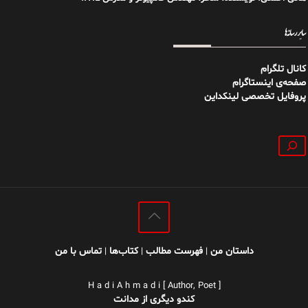
سایر رسانه‌ها
کانال تلگرام
صفحه‌ی اینستاگرام
پروفایل تخصصی لینکداین
جستجو
داستان من
فهرست مطالب
کتاب‌ها
تماس با من
|
|
|
H a d i A h m a d i [ Author, Poet ]
کندو دیگری از مدانت