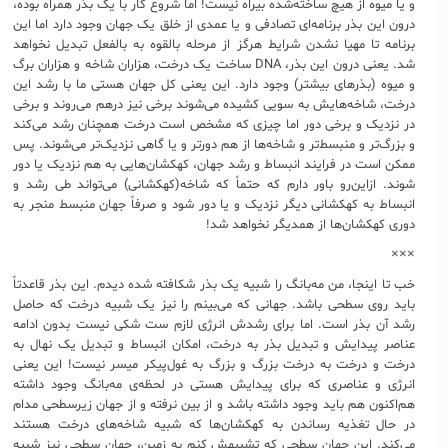
و یا میوه از هیچ ساخته‌شده بیراه نیست! اما شروع کار با یک بذر همراه بوده،
درون این بذر برنامه‌ای تصادفی و یا عمدی از خلق یک جهان وجود دارد اما این
برنامه تا مهیا نشدن شرایط هرگز از مرحله بالقوه به بالفعل تبدیل نخواهد
شد. یعنی درون این بذر، DNA ساخت یک درخت، هزاران شاخه و هزاران برگ
و میوه (بذرهای بیشتر) وجود دارد. این یعنی کل جهان هستی ما با رشد این
درخت، شاخه‌هایش به سویی کشیده می‌شوند برخی نیز درهم می‌روند و برخی
در نزدیک و برخی دور اما چیزی که مشخص است درخت همچنان رشد می‌کند
و بزرگ‌تر و منبسط‌تر و شاخه‌ها از هم دورتر و یا گاهی نزدیک‌تر می‌شوند. پس
ممکن است در فرایند انبساط و رشد جهان، کهکشان‌هایی به هم نزدیک یا دور
شوند. ازاین‌رو باور دارم که حتماً که شاخه‌(کهکشانی) می‌تواند طی رشد و
انبساط به کهکشانی دیگر نزدیک و یا دور شود و صرفاً جهان منبسط منجر به
دوری کهکشان‌ها از همدیگر نخواهد شد!
×××
خب تا اینجا، من مه‌بانگ را شبیه یک بذر شکافته شده دیدم. این بذر قاعدتاً
باید روی سطحی باشد. جهانی که می‌بینم را نیز یک شبیه درخت که حاصل
رشد آن بذر است. اما برای رشدش انرژی لازم ست شکی نیست بدون ادامه
عناصر پیدایش و تبدیل بذر به درخت، امکان انبساط و تبدیل یک نهال به
درخت و درخت به درخت بزرگ و بزرگ به غول‌پیکر میسر نیست! این یعنی
انرژی و عناصری که برای پیدایش هستی در لحظه‌ی مه‌بانگ وجود داشته
هم‌اکنون هم باید وجود داشته باشد و از بین نرفته و از جهان زیرسطحی مدام
در حال تغذیه رساندن به کهکشان‌ها که شبیه شاخه‌های درخت هستند
می‌کند. این جهان سطحی که تشبیهش کنم به زمین، جهان سطحی نیز شبیه