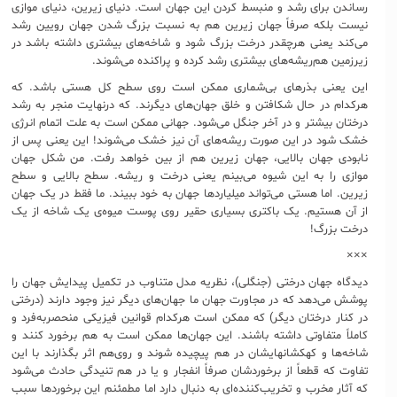
رساندن برای رشد و منبسط کردن این جهان است. دنیای زیرین، دنیای موازی
نیست بلکه صرفاً جهان زیرین هم به نسبت بزرگ شدن جهان رویین رشد
می‌کند یعنی هرچقدر درخت بزرگ شود و شاخه‌های بیشتری داشته باشد در
زیرزمین هم‌ریشه‌های بیشتری رشد کرده و پراکنده می‌شوند.
این یعنی بذرهای بی‌شماری ممکن است روی سطح کل هستی باشد. که
هرکدام در حال شکافتن و خلق جهان‌های دیگرند. که درنهایت منجر به رشد
درختان بیشتر و در آخر جنگل می‌شود. جهانی ممکن است به علت اتمام انرژی
خشک شود در این صورت ریشه‌های آن نیز خشک می‌شوند! این یعنی پس از
نابودی جهان بالایی، جهان زیرین هم از بین خواهد رفت. من شکل جهان
موازی را به این شیوه می‌بینم یعنی درخت و ریشه. سطح بالایی و سطح
زیرین. اما هستی می‌تواند میلیاردها جهان به خود ببیند. ما فقط در یک جهان
از آن هستیم. یک باکتری بسیاری حقیر روی پوست میوه‌ی یک شاخه از یک
درخت بزرگ!
×××
دیدگاه جهان درختی (جنگلی)، نظریه مدل متناوب در تکمیل پیدایش جهان را
پوشش می‌دهد که در مجاورت جهان ما جهان‌های دیگر نیز وجود دارند (درختی
در کنار درختان دیگر) که ممکن است هرکدام قوانین فیزیکی منحصربه‌فرد و
کاملاً متفاوتی داشته باشند. این جهان‌ها ممکن است به هم برخورد کنند و
شاخه‌ها و کهکشانهایشان در هم پیچیده شوند و روی‌هم اثر بگذارند با این
تفاوت که قطعاً از برخوردشان صرفاً انفجار و یا در هم تنیدگی حادث می‌شود
که آثار مخرب و تخریب‌کننده‌ای به دنبال دارد اما مطمئنم این برخوردها سبب