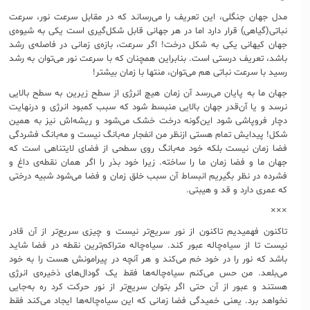
مدل جهان جنگلی، این تعریف را می‌رساند که در مقابل سرعت نور، سرعت
نباتی(گیاهی) قرار دارد اما در هر جهانی قابل شکل‌گیری است یکی به شیوه‌ی
جهان کیهانی یکی به شکل درخت! اگر سرعت، بازه‌ی زمانی در فاصله‌ی رشد
باشد، تعریف درستی است. بنابراین همچنان که با سرعت نور می‌توان به رشد
رسید با سرعت نباتی هم می‌توان، منتها با زمان بیشتر!
جهان ما به پایان می‌رسد آن زمان هیچ انرژی از سطح زیرین به سطح بالایی
نرسد و یا آن‌قدر جهان بالایی منبسط شود که سبب کمبود انرژی و درنهایت
دچار فروپاشی شود این‌گونه درخت خشک می‌شود و ریشه‌اش نیز به همین
شکل! پیدایش تمام هستی ازنظر من انفجار مه‌بانگ نیست و مه‌بانگ فشردگی
فضا زمان نیست بلکه خود مه‌بانگ روی سطحی از فضای لایتناهی است که
جهان ما و فضا زمان ما را ساخته. زیرا خود بذر را اگر همان نقطه‌ی داغ و
فشرده در نظر بگیریم انبساط آن سبب خلق زمان و فضا می‌شود شبیه درختی
که عمری دارد و قد و هیبتی.
×××
تاکنون فهمیدیم تاکنون از نور سریع‌تر نیست و چیزی سریع‌تر از آن قادر
نیست تا از سیاه‌چاله عبور کند. سیاه‌چاله متراکم‌ترین نقطه در فضا شاید
باشد که نور را در خود خم می‌کند و هر آنچه در پیرامونش هست را به خود
می‌بلعد. من حس می‌کنم سیاه‌چاله‌ها فقط یک گودال‌های ذخیره‌ی انرژی
هستند و عبور از آن حتی اگر بتوان سریع‌تر از نور حرکت کرد ره به‌جایی
نخواهد برد. یعنی خمیدگی فضا زمانی که این سیاه‌چاله‌ها ایجاد می‌کند فقط