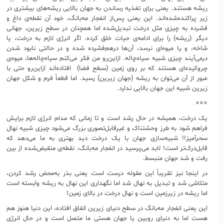
ریشه هستند. یعنی برای تغذیه رساندن به جهان بالایی ریشه‌های بیشتری در
زیر پراکنده‌شده‌اند. این یعنی پس‌از انفجار مه‌بانگ، خود آن نقطه‌ی داغ و
فشرده به چیزی مثل درخت تبدیل‌شده اما همچنان در سطح زیرین، جهانی
دیگر (ریشه) را برای ادامه‌ی حیات خلق کرده. اگر انرژی لازم به درخت، یا
شاخه‌، و یا میوه‌ای نرسد، آن‌ها درهم‌فشرده شده و در حالتی نابود شدن
درمی‌آیند چیزی شبیه سیاه‌چاله. ازاین‌رو من فکر می‌کنم سیاه‌چاله‌ها، میوه‌ی
چروکیده‌ای هستند که بر روی زمین (سطح فضا) افتاده‌اند ازاین‌رو حتی با
عبور از آن می‌توان به ریشه (جهان زیرین) رسید. اما قطعاً فرم و شکل جهان
زیرین شبیه این جهان بالایی ندارد.
×××
یک درخت، همیشه در حال رشد است و تا زمانی که مدام انرژی لازم برایش
فراهم شود به طرز وحشتناک و غیرقابل‌تصوری بزرگ می‌شود چیزی شبیه نهال
سحرآمیز!! شبیه‌سازی جهان با یک درخت دید بهتری به ما می‌دهد که
قابل‌درک‌تر است! لابد می‌پرسید در انفجار مه‌بانگ، نقطه‌ی منقبض‌شده از بین
رفت و شد جهان منبسط.
در اینجا نیز تقریباً این مقوله درست است یعنی بذر به‌محض رشد کردن،
متلاشی شد و تبدیل به نهال شد اما نگهداری این نهال به ریشه وابسته است
اما ریشه در زیرزمین است و نهال درخت در بالای زمین!
این یعنی انفجار مه‌بانگ در سطح دنیای زیرین اتفاق افتاده، این دنیا هنوز هم
هست اما به دنیای رویین یا جهان هستی ما متصل است و در حال انرژی