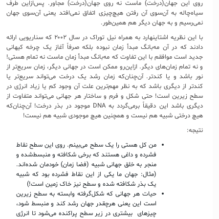
روی این جهان(درخت) ماست نه روی جهان(درخت) مجاور. پس‌ازاین طرف
سیاه‌چاله به آن‌سوی آن رفتن هیچ‌چیزی اتفاق نمی‌افتد یعنی آن‌سوی جهان
نمی‌رسیم و به جهان دیگر هم همین‌طور.
با این نظریه اشتاینهارد به همراه نیل توراک در سال ۲۰۰۲ که سناریویی ارائه
دادند که در آن مه‌بانگ مبدأ زمان نبوده بلکه صرفاً آغاز یک چرخه کیهانی
جدید است موافقم با این تفاوت که مه‌بانگ مبدأ زمان ماست نه تمام هستی!
و نه تمام زمان‌های دیگر. ازاین‌رو ممکن است در جهانی دیگر، زمان سریع‌تر از
نور باشد و یا کندتر. آن‌چنان‌که زمان رشد یک درخت می‌تواند سریع‌تر یا
کندتر از دیگری باشد که به نظر مهم‌ترین علت آن وجود کم یا زیاد انرژی در
سطح زیرین است! حتی شکل و فرم و ساختار هر جهانی می‌تواند متفاوت از
دیگری باشد این دقیقاً برمی‌گردد به DNA موجود در بذر درخت! آن‌چنان‌که
هیچ درختی شبیه هم نیست و همچنین هیچ موجودی شبیه هم نیست!
نتیجه:
من کل هستی را یک سطح می‌بینم. روی این سطح نقاط
فشرده و داغی هستند که برخی شکافته و منبسط‌شده و
منجر به خلق جهانی شبیه (فضا زمان) خودمان شده‌اند.
(مثال: جهان ما یکی از این نقاط فشرده بود که شبیه
یک بذر شکافته شده و سطح نیز خاک زمین است!)
حیات هر جهانی که شکل‌گرفته وابسته به سطح زیرین
است این یعنی هرچقدر جهان رشد کند و منبسط شود،
چیزهای بیشتری در زیر سطح پراکنده می‌شود تا انرژی