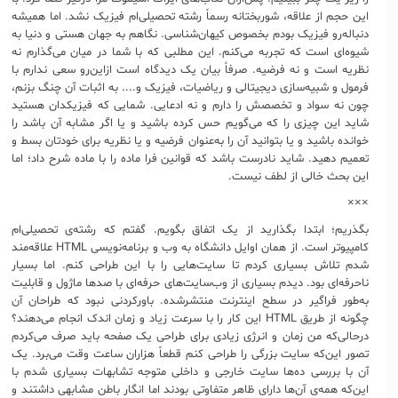
این حجم از علاقه، شوربختانه رسماً رشته تحصیلی‌ام فیزیک نشد. اما همیشه
دنباله‌رو فیزیک بودم بخصوص کیهان‌شناسی. نگاهم به جهان هستی و دنیا به
شیوه‌ای است که تجربه می‌کنم. این مطلبی که با شما در میان می‌گذارم نه
نظریه است و نه فرضیه. صرفاً بیان یک دیدگاه است ازاین‌رو سعی ندارم با
فرمول و شبیه‌سازی دیجیتالی و ریاضیات، فیزیک و.... به اثبات آن چنگ بزنم،
چون نه سواد و تخصصش را دارم و نه ادعایی. شمایی که فیزیکدان هستید
شاید این چیزی را که می‌گویم حس کرده باشید و یا اگر مشابه آن باشد را
خوانده باشید و یا بتوانید آن را به‌عنوان فرضیه و یا نظریه برای خودتان بسط و
تعمیم دهید. شاید نادرست باشد که قوانین فرا ماده را با ماده شرح داد؛ اما
این بحث خالی از لطف نیست.
×××
بگذریم؛ ابتدا بگذارید از یک اتفاق بگویم. گفتم که رشته‌ی تحصیلی‌ام
کامپیوتر است. از همان اوایل دانشگاه به وب و برنامه‌نویسی HTML علاقه‌مند
شدم تلاش بسیاری کردم تا سایت‌هایی را با این طراحی کنم. اما بسیار
ناحرفه‌ای بود. دیدم بسیاری از وب‌سایت‌های حرفه‌ای با صدها ماژول و قابلیت
به‌طور فراگیر در سطح اینترنت منتشرشده. باورکردنی نبود که طراحان آن
چگونه از طریق HTML این کار را با سرعت زیاد و زمان اندک انجام می‌دهند؟
درحالی‌که من زمان و انرژی زیادی برای طراحی یک صفحه باید صرف می‌کردم
تصور این‌که سایت بزرگی را طراحی کنم قطعاً هزاران ساعت وقت می‌برد. یک
آن با بررسی ده‌ها سایت خارجی و داخلی متوجه تشابهات بسیاری شدم با
این‌که همه‌ی آن‌ها دارای ظاهر متفاوتی بودند اما انگار باطن مشابهی داشتند و