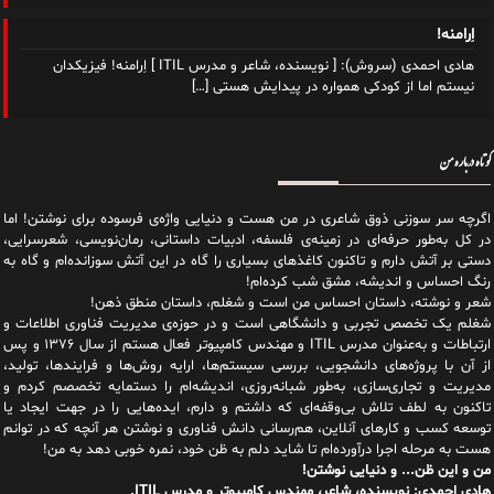
اِرامنه!
هادی احمدی (سروش): [ نویسنده، شاعر و مدرس ITIL ] اِرامنه! فیزیکدان
نیستم اما از کودکی همواره در پیدایش هستی
[…]
کوتاه درباره من
اگرچه سر سوزنی ذوق شاعری در من هست و دنیایی واژه‌‌ی فرسوده برای نوشتن! اما
در کل به‌طور حرفه‌ای در زمینه‌ی فلسفه، ادبیات داستانی، رمان‌نویسی، شعرسرایی،
دستی بر آتش دارم و تاکنون کاغذهای بسیاری را گاه در این آتش سوزانده‌ام و گاه به
رنگ احساس و اندیشه، مشق شب کرده‌ام!
شعر و نوشته، داستان احساس من است و شغلم، داستان منطق ذهن!
شغلم یک تخصص تجربی و دانشگاهی است و در حوزه‌ی مدیریت فناوری اطلاعات و
ارتباطات و به‌عنوان مدرس ITIL و مهندس کامپیوتر فعال هستم از سال ۱۳۷۶ و پس
از آن با پروژه‌های دانشجویی، بررسی سیستم‌ها، ارایه روش‌ها و فرایندها، تولید،
مدیریت و تجاری‌سازی، به‌طور شبانه‌روزی، اندیشه‌ام را دستمایه تخصصم کردم و
تاکنون به لطف تلاش بی‌وقفه‌ای که داشتم و دارم، اید‌ه‌هایی را در جهت ایجاد یا
توسعه کسب و کارهای آنلاین، هم‌رسانی دانش فناوری و نوشتن هر آنچه که در توانم
هست به مرحله اجرا درآورده‌ام تا شاید دلم به ظن خود، نمره خوبی دهد به من!
من و این ظن... و دنیایی نوشتن!
هادی احمدی: نویسنده، شاعر، مهندس کامپیوتر و مدرس ITIL.