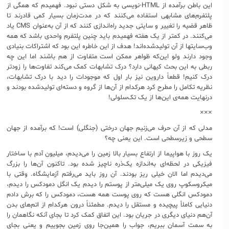
این باطن برآمده از HTML-نویسی به شکل دستی نبود. فهمیدم که همگی از
پلتفرم‌های مشابهی استفاده می‌کنند که در مدت‌زمان بسیار کمی قادرند تا
ظاهر قضیه را تغییر و سایتی جدید راه‌اندازی کنند که از آن به‌عنوان CMS یاد
می‌کنند. در کمتر از یک هفته فهمیدم باید چنین پلتفرم واحدی باشد که همه
وب‌سایتها از آن تولیدشده‌اند! هدف از این خاطره این بود که اشتراکات بنیادی
وجود دارند ولو این‌که ظواهر ممکن است متفاوت از هم باشند اما این چه
ربطی به این بحث کیهانی دارد؟ درک تشابهات کمک می‌کند تفاوت‌ها را زودتر
درک کنیم! قطعاً داروین نیز بار اول که موجودات را دید با درک تشابهات،
نظریه تکامل را مطرح کرد هرکدام از آن‌ها از گروه و دسته‌ای تولیدشده بودند و
درنهایت همه‌ی این‌ها از یک تک‌سلولی!
×××
مدلی که از آن حرف می‌زنیم جهان درختی (جنگلی) است! که برآمده از جهان
سطحی و زیرسطحی است. این یعنی چه؟
یک روز با هواپیما از ارتفاع بسیار بالا زمین را می‌دیدم، میلیون آدم با ساختار
فیزیکی در لحظه‌ای به‌اندازه یک‌ذره ناچیز شده بود. تاکنون آن‌ها را بزرگ
می‌دیدم اما الان خیلی ریز بودند. آن روز باید می‌رفتم آزمایشگاه. وقتی با
میکروسکوپ روی یک میلی‌متر از پوستم را دیدم یک انگل دمودکس را دیدم،
دمودکس انگلی هست که روی پوست همه هست، دمودکس را که برش دادم
دنیایی کاملاً پیچیده و مستقل را دیدم. مطمئناً درون هرکدام از اتم‌های بدن
آن‌هم دنیای دیگری در جریان بود. این اتفاق کمک کرد تا بجای آنکه نگاهمان را
به سمت آسمان ببریم، جواب را همین‌جا روی زمین بجوییم و یعنی بجای