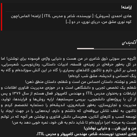
اِرامنه!
هادی احمدی (سروش): [ نویسنده، شاعر و مدرس ITIL ] اِرامنه! الماس!چون
کوه نوری عشق من، دریای نوری، در دو
[…]
کوتاه درباره من
اگرچه سر سوزنی ذوق شاعری در من هست و دنیایی واژه‌‌ی فرسوده برای نوشتن! اما
در کل به‌طور حرفه‌ای در زمینه‌ی فلسفه، ادبیات داستانی، رمان‌نویسی، شعرسرایی،
دستی بر آتش دارم و تاکنون کاغذهای بسیاری را گاه در این آتش سوزانده‌ام و گاه به
رنگ احساس و اندیشه، مشق شب کرده‌ام!
شعر و نوشته، داستان احساس من است و شغلم، داستان منطق ذهن!
شغلم یک تخصص تجربی و دانشگاهی است و در حوزه‌ی مدیریت فناوری اطلاعات و
ارتباطات و به‌عنوان مدرس ITIL و مهندس کامپیوتر فعال هستم از سال ۱۳۷۶ و پس
از آن با پروژه‌های دانشجویی، بررسی سیستم‌ها، ارایه روش‌ها و فرایندها، تولید،
مدیریت و تجاری‌سازی، به‌طور شبانه‌روزی، اندیشه‌ام را دستمایه تخصصم کردم و
تاکنون به لطف تلاش بی‌وقفه‌ای که داشتم و دارم، اید‌ه‌هایی را در جهت ایجاد یا
توسعه کسب و کارهای آنلاین، هم‌رسانی دانش فناوری و نوشتن هر آنچه که در توانم
هست به مرحله اجرا درآورده‌ام تا شاید دلم به ظن خود، نمره خوبی دهد به من!
من و این ظن... و دنیایی نوشتن!
هادی احمدی: نویسنده، شاعر، مهندس کامپیوتر و مدرس ITIL.