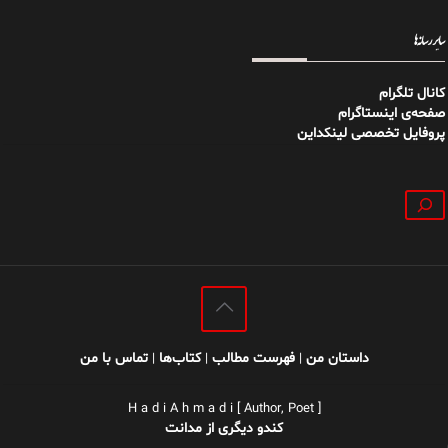
سایر رسانه‌ها
کانال تلگرام
صفحه‌ی اینستاگرام
پروفایل تخصصی لینکداین
جستجو
داستان من
فهرست مطالب
کتاب‌ها
تماس با من
|
|
|
H a d i A h m a d i [ Author, Poet ]
کندو دیگری از مدانت