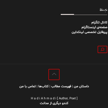
سایر رسانه‌ها
کانال تلگرام
صفحه‌ی اینستاگرام
پروفایل تخصصی لینکداین
جستجو
داستان من
فهرست مطالب
کتاب‌ها
تماس با من
|
|
|
H a d i A h m a d i [ Author, Poet ]
کندو دیگری از مدانت