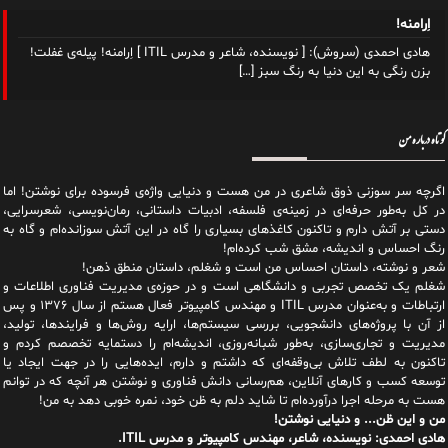
اِرامنه!
هادی احمدی (سروش): [ نویسنده، شاعر و مدرس ITIL ] اِرامنه! پیله‌ی غفلت!
بزن رنگی به این دنیا به رنگ سبز
[…]
کوتاه درباره من
اگرچه سر سوزنی ذوق شاعری در من هست و دنیایی واژه‌‌ی فرسوده برای نوشتن! اما
در کل به‌طور حرفه‌ای در زمینه‌ی فلسفه، ادبیات داستانی، رمان‌نویسی، شعرسرایی،
دستی بر آتش دارم و تاکنون کاغذهای بسیاری را گاه در این آتش سوزانده‌ام و گاه به
رنگ احساس و اندیشه، مشق شب کرده‌ام!
شعر و نوشته، داستان احساس من است و شغلم، داستان منطق ذهن!
شغلم یک تخصص تجربی و دانشگاهی است و در حوزه‌ی مدیریت فناوری اطلاعات و
ارتباطات و به‌عنوان مدرس ITIL و مهندس کامپیوتر فعال هستم از سال ۱۳۷۶ و پس
از آن با پروژه‌های دانشجویی، بررسی سیستم‌ها، ارایه روش‌ها و فرایندها، تولید،
مدیریت و تجاری‌سازی، به‌طور شبانه‌روزی، اندیشه‌ام را دستمایه تخصصم کردم و
تاکنون به لطف تلاش بی‌وقفه‌ای که داشتم و دارم، اید‌ه‌هایی را در جهت ایجاد یا
توسعه کسب و کارهای آنلاین، هم‌رسانی دانش فناوری و نوشتن هر آنچه که در توانم
هست به مرحله اجرا درآورده‌ام تا شاید دلم به ظن خود، نمره خوبی دهد به من!
من و این ظن... و دنیایی نوشتن!
هادی احمدی: نویسنده، شاعر، مهندس کامپیوتر و مدرس ITIL.