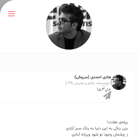
هادی احمدی (سروش):
[ نویسنده، شاعر و مدرس ITIL ]
پیله‌ی غفلت!
پیله‌ی غفلت!
بزن رنگی به این دنیا به رنگ سبز آزادی
ز چشمان وجود تو شود ویرانه آبادی