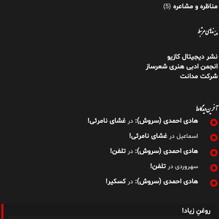
انجمن ادبی هنری شعرساز
شرکت مدانت
آخرین دیدگاه‌ها
هادی احمدی (سروش):
غشای نامرئی!
در
غشای نامرئی!
اسماعیل
در
هادی احمدی (سروش):
تلفن!
در
تلفن!
سهروردی
در
هادی احمدی (سروش):
کسکیر!
در
روغنِ زیاد!
هادی احمدی (سروش): [ نویسنده، شاعر و مدرس ITIL ] روغنِ زیاد! زنان، زبان
عشق‌اند. آنان از ازل تا ابد،
[…]
کتابِ بدنمند!
هادی احمدی (سروش): [ نویسنده، شاعر و مدرس ITIL ] کتابِ بدنمند! زنان،