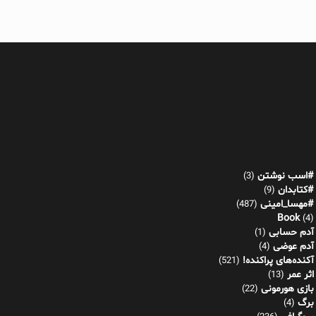
#اسب نوشتن
(3)
#کتابدان
(9)
#مهسا_امینی
(487)
Book
(4)
آدم حسابی
(1)
آدم عوضی
(4)
آکنده‌های پراکنده!
(521)
اثر عمر
(13)
بازی هورمونی
(22)
برگ
(4)
بیوگرافی
(236)
توییت
(7)
خاستان
(15)
داستان کوتاه
(334)
گفتم گفت
(149)
موجه در جمع توجیه
(77)
نشانه های پنهان
(92)