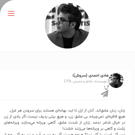
هادی احمدی (سروش):
[ نویسنده، شاعر و مدرس ITIL ]
گُل!
زنان، زبان عشق‌اند. آنان از ازل تا ابد، بهانه‌ای‌ هستند برای سرودن هر غزل.
هیچ قافیه‌ای نمی‌چرخد بی عشق زن، و هیچ بیتی ردیف نیست اگر یادی از زن
در خیال شاعر ندمد. زنان از شدت عشق، گاهی ویرانه مي‌سازند ویرانه‌های
زشت و گاهی بر ویرانه‌ها می‌زنند خشت!
زن، گل است یا گل زن!؟ هرچه هست گل به زن می‌آید و زن به گل. چه از