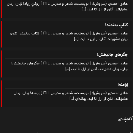
زبان عشق‌اند. آنان از ازل تا ابد،
[…]
جگرهای جانبخش!
هادی احمدی (سروش): [ نویسنده، شاعر و مدرس ITIL ] جگرهای جانبخش!
زنان، زبان عشق‌اند. آنان از ازل تا ابد،
[…]
اِرامنه!
هادی احمدی (سروش): [ نویسنده، شاعر و مدرس ITIL ] اِرامنه! زنان، زبان
عشق‌اند. آنان از ازل تا ابد، بهانه‌ای‌
[…]
کوتاه درباره من
اگرچه سر سوزنی ذوق شاعری در من هست و دنیایی واژه‌‌ی فرسوده برای نوشتن! اما
در کل به‌طور حرفه‌ای در زمینه‌ی فلسفه، ادبیات داستانی، رمان‌نویسی، شعرسرایی،
دستی بر آتش دارم و تاکنون کاغذهای بسیاری را گاه در این آتش سوزانده‌ام و گاه به
رنگ احساس و اندیشه، مشق شب کرده‌ام!
شعر و نوشته، داستان احساس من است و شغلم، داستان منطق ذهن!
شغلم یک تخصص تجربی و دانشگاهی است و در حوزه‌ی مدیریت فناوری اطلاعات و
ارتباطات و به‌عنوان مدرس ITIL و مهندس کامپیوتر فعال هستم از سال ۱۳۷۶ و پس