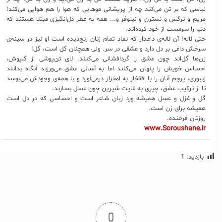
لباسی که بر تن می‌کند چه از پریشانی موهایی که هوا را هم هوایی می‌کند!
مریم و نرگس و نسترن و نیلوفر و... همه به عطر دل‌انگیزی مبتلا هستند که
دنیا را سرمست از خود کرده‌اند.
حتی لاله! آن لاله‌ی داغدار که نماد تمام زنان رنج‌دیده است او نیز در سینه‌‌ی
سرخش داغی بر دل دارد و عشقی در سر. ولی همچنان گل است، گل!
زن‌ها گل‌اند چون عشق را گردافشانی می‌کنند. لای تن‌پوشی از گلپوش،
احساس خویش را پنهان می‌کنند اما به آسانی عشق می‌ورزند آنگاه بدانند
زنبوری، پرچم آنان را با افتخار به اهتزاز درمی‌آورد و با همه‌ی وجودش می‌بوسد
تا از ترکیب عشق، چیزی به غایت شیرین چون عسل بسازند.
گل و غزل و عسل همیشه وِرد زبان شاعر است و احساسی که در دل است
همیشه برای زن است.
روزتان فرخنده.
www.Soroushane.ir
بازدید:
1
0