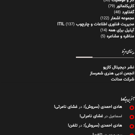
کار و موفقیت
(36)
کاریکلماتور
(79)
گفتاورد
(48)
مجموعه اشعار
(122)
مدیریت فناوری اطلاعات و چارچوب ITIL
(137)
آیتیل برای همه
(14)
مناظره و مشاعره
(5)
پیوندهای مرتبط
نشر دیجیتال کازیو
انجمن ادبی هنری شعرساز
شرکت مدانت
آخرین دیدگاه‌ها
هادی احمدی (سروش):
غشای نامرئی!
در
غشای نامرئی!
اسماعیل
در
هادی احمدی (سروش):
تلفن!
در
تلفن!