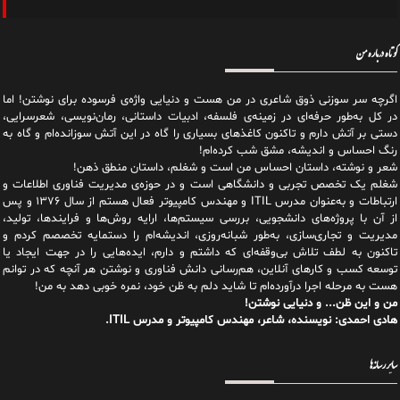
کوتاه درباره من
اگرچه سر سوزنی ذوق شاعری در من هست و دنیایی واژه‌‌ی فرسوده برای نوشتن! اما
در کل به‌طور حرفه‌ای در زمینه‌ی فلسفه، ادبیات داستانی، رمان‌نویسی، شعرسرایی،
دستی بر آتش دارم و تاکنون کاغذهای بسیاری را گاه در این آتش سوزانده‌ام و گاه به
رنگ احساس و اندیشه، مشق شب کرده‌ام!
شعر و نوشته، داستان احساس من است و شغلم، داستان منطق ذهن!
شغلم یک تخصص تجربی و دانشگاهی است و در حوزه‌ی مدیریت فناوری اطلاعات و
ارتباطات و به‌عنوان مدرس ITIL و مهندس کامپیوتر فعال هستم از سال ۱۳۷۶ و پس
از آن با پروژه‌های دانشجویی، بررسی سیستم‌ها، ارایه روش‌ها و فرایندها، تولید،
مدیریت و تجاری‌سازی، به‌طور شبانه‌روزی، اندیشه‌ام را دستمایه تخصصم کردم و
تاکنون به لطف تلاش بی‌وقفه‌ای که داشتم و دارم، اید‌ه‌هایی را در جهت ایجاد یا
توسعه کسب و کارهای آنلاین، هم‌رسانی دانش فناوری و نوشتن هر آنچه که در توانم
هست به مرحله اجرا درآورده‌ام تا شاید دلم به ظن خود، نمره خوبی دهد به من!
من و این ظن... و دنیایی نوشتن!
هادی احمدی: نویسنده، شاعر، مهندس کامپیوتر و مدرس ITIL.
سایر رسانه‌ها