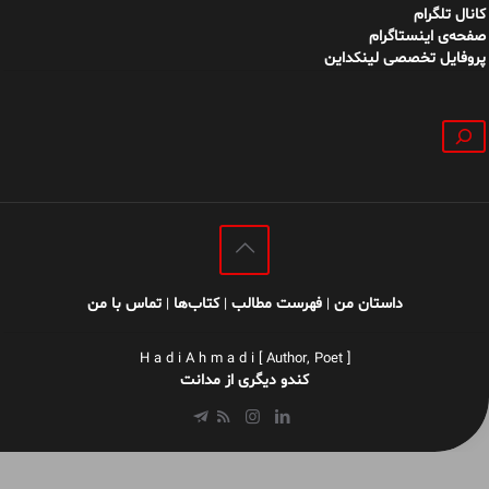
کانال تلگرام
صفحه‌ی اینستاگرام
پروفایل تخصصی لینکداین
جستجو
داستان من
فهرست مطالب
کتاب‌ها
تماس با من
|
|
|
H a d i A h m a d i [ Author, Poet ]
کندو دیگری از مدانت