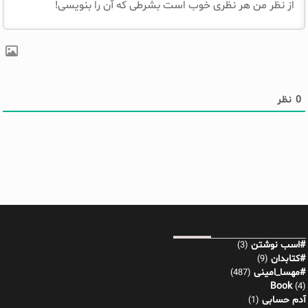
0
نظر
#اسب نوشتن
(3)
#کتابدان
(9)
#مهسا_امینی
(487)
Book
(4)
آدم حسابی
(1)