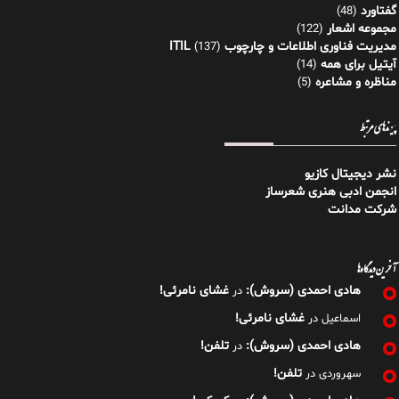
گفتاورد
(48)
مجموعه اشعار
(122)
مدیریت فناوری اطلاعات و چارچوب ITIL
(137)
آیتیل برای همه
(14)
مناظره و مشاعره
(5)
پیوندهای مرتبط
نشر دیجیتال کازیو
انجمن ادبی هنری شعرساز
شرکت مدانت
آخرین دیدگاه‌ها
هادی احمدی (سروش):
غشای نامرئی!
در
غشای نامرئی!
اسماعیل
در
هادی احمدی (سروش):
تلفن!
در
تلفن!
سهروردی
در