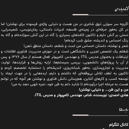
کوتاه درباره من
اگرچه سر سوزنی ذوق شاعری در من هست و دنیایی واژه‌‌ی فرسوده برای نوشتن! اما
در کل به‌طور حرفه‌ای در زمینه‌ی فلسفه، ادبیات داستانی، رمان‌نویسی، شعرسرایی،
دستی بر آتش دارم و تاکنون کاغذهای بسیاری را گاه در این آتش سوزانده‌ام و گاه به
رنگ احساس و اندیشه، مشق شب کرده‌ام!
شعر و نوشته، داستان احساس من است و شغلم، داستان منطق ذهن!
شغلم یک تخصص تجربی و دانشگاهی است و در حوزه‌ی مدیریت فناوری اطلاعات و
ارتباطات و به‌عنوان مدرس ITIL و مهندس کامپیوتر فعال هستم از سال ۱۳۷۶ و پس
از آن با پروژه‌های دانشجویی، بررسی سیستم‌ها، ارایه روش‌ها و فرایندها، تولید،
مدیریت و تجاری‌سازی، به‌طور شبانه‌روزی، اندیشه‌ام را دستمایه تخصصم کردم و
تاکنون به لطف تلاش بی‌وقفه‌ای که داشتم و دارم، اید‌ه‌هایی را در جهت ایجاد یا
توسعه کسب و کارهای آنلاین، هم‌رسانی دانش فناوری و نوشتن هر آنچه که در توانم
هست به مرحله اجرا درآورده‌ام تا شاید دلم به ظن خود، نمره خوبی دهد به من!
من و این ظن... و دنیایی نوشتن!
هادی احمدی: نویسنده، شاعر، مهندس کامپیوتر و مدرس ITIL.
سایر رسانه‌ها
کانال تلگرام