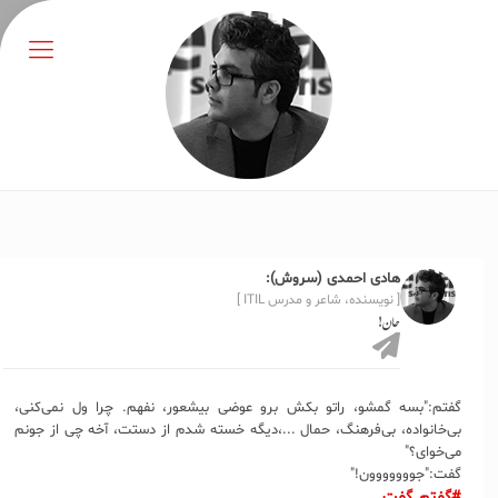
هادی احمدی (سروش):
[ نویسنده، شاعر و مدرس ITIL ]
جان!
گفتم:"بسه گمشو، راتو بکش برو عوضی بیشعور، نفهم. چرا ول نمی‌کنی،
بی‌خانواده، بی‌فرهنگ، حمال ...،دیگه خسته شدم از دستت، آخه چی از جونم
می‌خوای؟"
گفت:"جووووووون!"
#گفتم_گفت