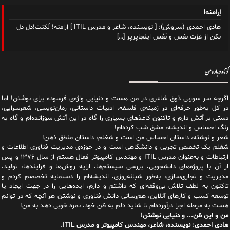
اِرامنه!
هادی احمدی (سروش): [ نویسنده، شاعر و مدرس ITIL ] اِرامنه! لُکنت!دل دل
نکن از عزت نفس و نَفَس اینجاپرپر
[…]
کوتاه درباره من
اگرچه سر سوزنی ذوق شاعری در من هست و دنیایی واژه‌‌ی فرسوده برای نوشتن! اما
در کل به‌طور حرفه‌ای در زمینه‌ی فلسفه، ادبیات داستانی، رمان‌نویسی، شعرسرایی،
دستی بر آتش دارم و تاکنون کاغذهای بسیاری را گاه در این آتش سوزانده‌ام و گاه به
رنگ احساس و اندیشه، مشق شب کرده‌ام!
شعر و نوشته، داستان احساس من است و شغلم، داستان منطق ذهن!
شغلم یک تخصص تجربی و دانشگاهی است و در حوزه‌ی مدیریت فناوری اطلاعات و
ارتباطات و به‌عنوان مدرس ITIL و مهندس کامپیوتر فعال هستم از سال ۱۳۷۶ و پس
از آن با پروژه‌های دانشجویی، بررسی سیستم‌ها، ارایه روش‌ها و فرایندها، تولید،
مدیریت و تجاری‌سازی، به‌طور شبانه‌روزی، اندیشه‌ام را دستمایه تخصصم کردم و
تاکنون به لطف تلاش بی‌وقفه‌ای که داشتم و دارم، اید‌ه‌هایی را در جهت ایجاد یا
توسعه کسب و کارهای آنلاین، هم‌رسانی دانش فناوری و نوشتن هر آنچه که در توانم
هست به مرحله اجرا درآورده‌ام تا شاید دلم به ظن خود، نمره خوبی دهد به من!
من و این ظن... و دنیایی نوشتن!
هادی احمدی: نویسنده، شاعر، مهندس کامپیوتر و مدرس ITIL.