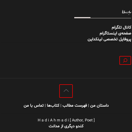
سایر رسانه‌ها
کانال تلگرام
صفحه‌ی اینستاگرام
پروفایل تخصصی لینکداین
جستجو
داستان من
فهرست مطالب
کتاب‌ها
تماس با من
|
|
|
H a d i A h m a d i [ Author, Poet ]
کندو دیگری از مدانت