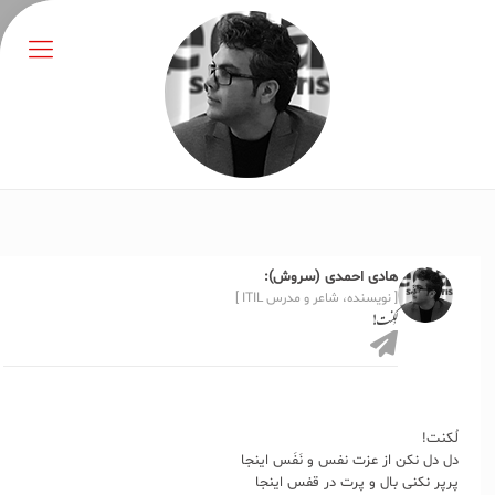
هادی احمدی (سروش):
[ نویسنده، شاعر و مدرس ITIL ]
لُکنت!
لُکنت!
دل دل نکن از عزت نفس و نَفَس اینجا
پرپر نکنی بال و پرت در قفس اینجا