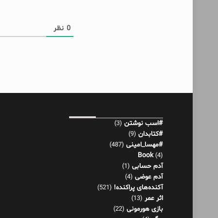
0
نظر
#اسب نوشتن
(3)
#کتابدان
(9)
#مهسا_امینی
(487)
Book
(4)
آدم حسابی
(1)
آدم عوضی
(4)
آکنده‌های پراکنده!
(521)
اثر عمر
(13)
بازی هورمونی
(22)