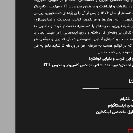
 یک تخصص تجربی و دانشگاهی است و در حوزه‌ی مدیریت
فناوری اطلاعات و ارتباطات و به‌عنوان مدرس ITIL و مهندس کامپیوتر
فعال هستم از سال ۱۳۷۶ و پس از آن با پروژه‌های دانشجویی، بررسی
م‌ها، ارایه روش‌ها و فرایندها، تولید، مدیریت و تجاری‌سازی،
ور شبانه‌روزی، اندیشه‌ام را دستمایه تخصصم کردم و تاکنون به
لاش بی‌وقفه‌ای که داشتم و دارم، اید‌ه‌هایی را در جهت ایجاد یا
ه کسب و کارهای آنلاین، هم‌رسانی دانش فناوری و نوشتن هر
 که در توانم هست به مرحله اجرا درآورده‌ام تا شاید دلم به ظن
 نمره خوبی دهد به من!
 این ظن... و دنیایی نوشتن!
احمدی: نویسنده، شاعر، مهندس کامپیوتر و مدرس ITIL.
نه‌ها
ل تلگرام
‌ی اینستاگرام
ایل تخصصی لینکداین
و