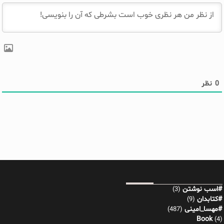
0
نظر
#اسب نوشتن
(3)
#کتابدان
(9)
#مهسا_امینی
(487)
Book
(4)