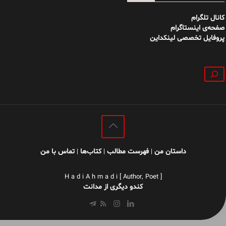
کانال تلگرام
صفحه‌ی اینستاگرام
پروفایل تخصصی لینکداین
جستجو
داستان من
فهرست مطالب
کتاب‌ها
تماس با من
|
|
|
H a d i A h m a d i [ Author, Poet ]
کندو دیگری از مدانت