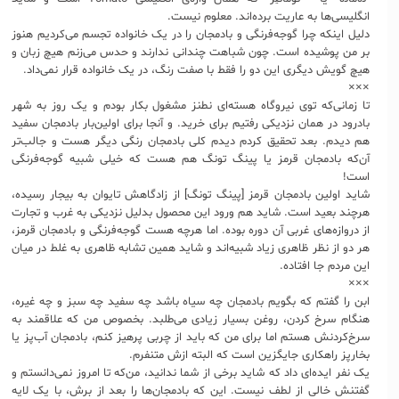
انگلیسی‌ها به عاریت برده‌اند. معلوم نیست.
دلیل اینکه چرا گوجه‌فرنگی و بادمجان را در یک خانواده تجسم می‌کردیم هنوز
بر من پوشیده است. چون شباهت چندانی ندارند و حدس می‌زنم هیچ زبان و
هیچ گویش دیگری این دو را فقط با صفت رنگ، در یک خانواده قرار نمی‌داد.
×××
تا زمانی‌که توی نیروگاه هسته‌ای نطنز مشغول بکار بودم و یک روز به شهر
بادرود در همان نزدیکی رفتیم برای خرید. و آنجا برای اولین‌بار بادمجان سفید
هم دیدم. بعد تحقیق کردم دیدم کلی بادمجان رنگی دیگر هست و جالب‌تر
آن‌که بادمجان قرمز یا پینگ تونگ هم هست که خیلی شبیه گوجه‌فرنگی
است!
شاید اولین بادمجان قرمز [پینگ تونگ] از زادگاهش تایوان به بیجار رسیده،
هرچند بعید است. شاید هم ورود این محصول بدلیل نزدیکی به غرب و تجارت
از دروازه‌های غربی آن دوره بوده. اما هرچه هست گوجه‌فرنگی و بادمجان قرمز،
هر دو از نظر ظاهری زیاد شبیه‌اند و شاید همین تشابه ظاهری به غلط در میان
این مردم جا افتاده.
×××
ابن را گفتم که بگویم بادمجان چه سیاه باشد چه سفید چه سبز و چه غیره،
هنگام سرخ کردن، روغن بسیار زیادی می‌طلبد. بخصوص من که علاقمند به
سرخ‌کردنش هستم اما برای من که باید از چربی پرهیز کنم، بادمجان آب‌پز یا
بخارپز راهکاری جایگزین است که البته ازش متنفرم.
یک نفر ایده‌ای داد که شاید برخی از شما ندانید، من‌که تا امروز نمی‌دانستم و
گفتنش خالی از لطف نیست. این که بادمجان‌ها را بعد از برش، با یک لایه‌