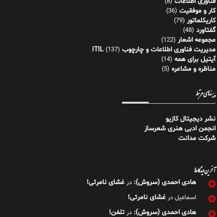
فناوری اطلاعات
(8)
کار و موفقیت
(36)
کاریکلماتور
(79)
گفتاورد
(48)
مجموعه اشعار
(122)
مدیریت فناوری اطلاعات و چارچوب ITIL
(137)
آیتیل برای همه
(14)
مناظره و مشاعره
(5)
پیوندهای مرتبط
نشر دیجیتال کازیو
انجمن ادبی هنری شعرساز
شرکت مدانت
آخرین دیدگاه‌ها
هادی احمدی (سروش):
غشای نامرئی!
در
غشای نامرئی!
اسماعیل
در
هادی احمدی (سروش):
تلفن!
در