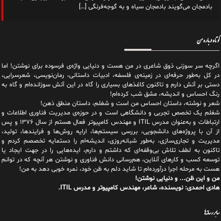
بادمجان می‌گویند بادمجان سیاه و به گوجه‌فرنگی
[…]
کوتاه درباره من
اگرچه سر سوزنی ذوق شاعری در من هست و دنیایی واژه‌‌ی فرسوده برای نوشتن! اما
در کل به‌طور حرفه‌ای در زمینه‌ی فلسفه، ادبیات داستانی، رمان‌نویسی، شعرسرایی،
دستی بر آتش دارم و تاکنون کاغذهای بسیاری را گاه در این آتش سوزانده‌ام و گاه به
رنگ احساس و اندیشه، مشق شب کرده‌ام!
شعر و نوشته، داستان احساس من است و شغلم، داستان منطق ذهن!
شغلم یک تخصص تجربی و دانشگاهی است و در حوزه‌ی مدیریت فناوری اطلاعات و
ارتباطات و به‌عنوان مدرس ITIL و مهندس کامپیوتر فعال هستم از سال ۱۳۷۶ و پس
از آن با پروژه‌های دانشجویی، بررسی سیستم‌ها، ارایه روش‌ها و فرایندها، تولید،
مدیریت و تجاری‌سازی، به‌طور شبانه‌روزی، اندیشه‌ام را دستمایه تخصصم کردم و
تاکنون به لطف تلاش بی‌وقفه‌ای که داشتم و دارم، اید‌ه‌هایی را در جهت ایجاد یا
توسعه کسب و کارهای آنلاین، هم‌رسانی دانش فناوری و نوشتن هر آنچه که در توانم
هست به مرحله اجرا درآورده‌ام تا شاید دلم به ظن خود، نمره خوبی دهد به من!
من و این ظن... و دنیایی نوشتن!
هادی احمدی: نویسنده، شاعر، مهندس کامپیوتر و مدرس ITIL.
سایر رسانه‌ها