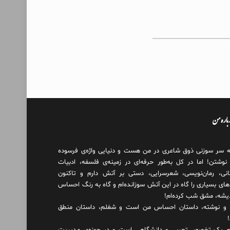
درباره من
ه سر سوزنی ذوق شاعری در من هست و دنیایی واژه‌‌ی فرسوده
 نوشتن! اما در کل به‌طور حرفه‌ای در زمینه‌ی فلسفه، ادبیات
انی، رمان‌نویسی، شعرسرایی، دستی بر آتش دارم و تاکنون
های بسیاری را گاه در این آتش سوزانده‌ام و گاه به رنگ احساس
دیشه، مشق شب کرده‌ام!
و نوشته، داستان احساس من است و شغلم، داستان منطق