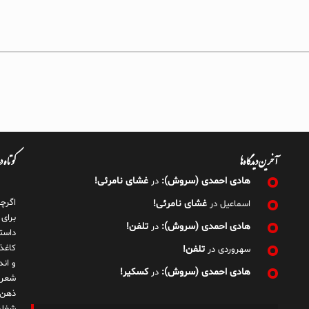
آخرین دیدگاه‌ها
کوتاه 
هادی احمدی (سروش):
غشای نامرئی!
در
اگرچ
غشای نامرئی!
اسماعیل
در
برای
هادی احمدی (سروش):
تلفن!
در
داست
کاغذ
تلفن!
سهروردی
در
و ان
هادی احمدی (سروش):
کسکیر!
در
شعر 
ذهن!