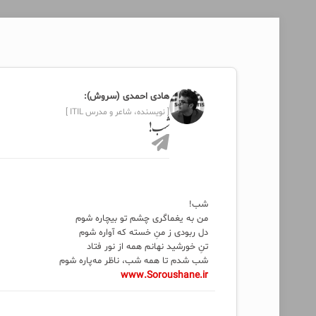
هادی احمدی (سروش):
[ نویسنده، شاعر و مدرس ITIL ]
شب!
شب!
من به یغماگری چشم تو بیچاره شوم
دل ربودی ز منِ خسته که آواره شوم
تنِ خورشید نهانم همه از نور فتاد
شب شدم تا همه شب، ناظر مه‌پاره شوم
www.Soroushane.ir