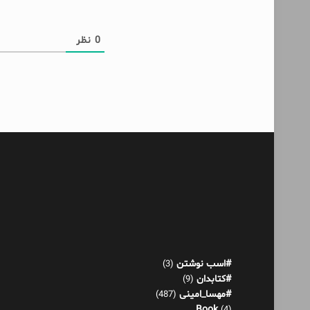
0
نظر
#اسب نوشتن
(3)
#کتابدان
(9)
#مهسا_امینی
(487)
Book