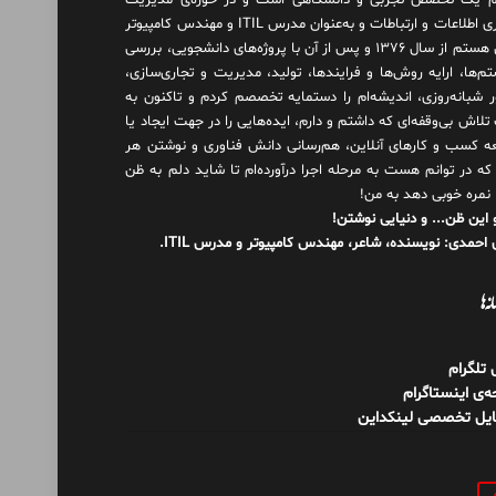
 یک تخصص تجربی و دانشگاهی است و در حوزه‌ی مدیریت
فناوری اطلاعات و ارتباطات و به‌عنوان مدرس ITIL و مهندس کامپیوتر
فعال هستم از سال ۱۳۷۶ و پس از آن با پروژه‌های دانشجویی، بررسی
م‌ها، ارایه روش‌ها و فرایندها، تولید، مدیریت و تجاری‌سازی،
ور شبانه‌روزی، اندیشه‌ام را دستمایه تخصصم کردم و تاکنون به
لاش بی‌وقفه‌ای که داشتم و دارم، اید‌ه‌هایی را در جهت ایجاد یا
ه کسب و کارهای آنلاین، هم‌رسانی دانش فناوری و نوشتن هر
 که در توانم هست به مرحله اجرا درآورده‌ام تا شاید دلم به ظن
 نمره خوبی دهد به من!
 این ظن... و دنیایی نوشتن!
احمدی: نویسنده، شاعر، مهندس کامپیوتر و مدرس ITIL.
نه‌ها
ل تلگرام
‌ی اینستاگرام
ایل تخصصی لینکداین
و