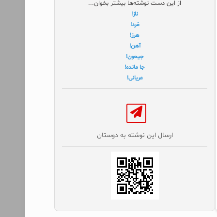
از این دست نوشته‌ها بیشتر بخوان...
ناز!
مَرد!
هرز!
آهن!
جیحون!
جا مانده!
عریانی!
ارسال این نوشته به دوستان‌