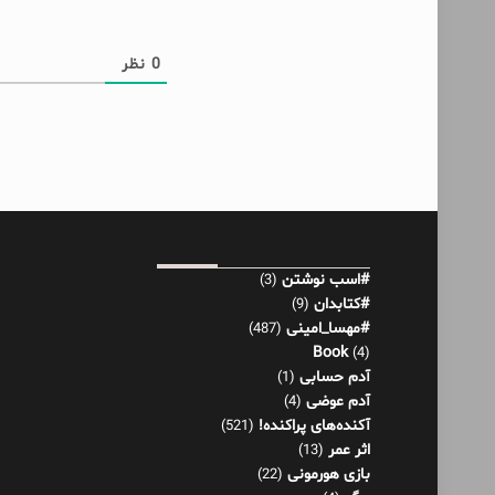
0
نظر
#اسب نوشتن
(3)
#کتابدان
(9)
#مهسا_امینی
(487)
Book
(4)
آدم حسابی
(1)
آدم عوضی
(4)
آکنده‌های پراکنده!
(521)
اثر عمر
(13)
بازی هورمونی
(22)