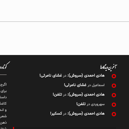
آخرین دیدگاه‌ها
کوتاه 
هادی احمدی (سروش):
غشای نامرئی!
در
اگرچ
غشای نامرئی!
اسماعیل
در
برای
هادی احمدی (سروش):
تلفن!
در
داست
کاغذ
تلفن!
سهروردی
در
و ان
هادی احمدی (سروش):
کسکیر!
در
شعر 
ذهن!