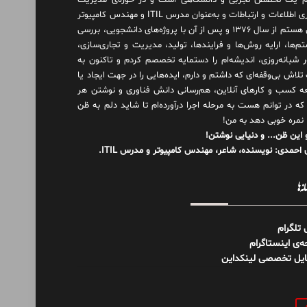
 یک تخصص تجربی و دانشگاهی است و در حوزه‌ی مدیریت
فناوری اطلاعات و ارتباطات و به‌عنوان مدرس ITIL و مهندس کامپیوتر
فعال هستم از سال ۱۳۷۶ و پس از آن با پروژه‌های دانشجویی، بررسی
م‌ها، ارایه روش‌ها و فرایندها، تولید، مدیریت و تجاری‌سازی،
ور شبانه‌روزی، اندیشه‌ام را دستمایه تخصصم کردم و تاکنون به
لاش بی‌وقفه‌ای که داشتم و دارم، اید‌ه‌هایی را در جهت ایجاد یا
ه کسب و کارهای آنلاین، هم‌رسانی دانش فناوری و نوشتن هر
 که در توانم هست به مرحله اجرا درآورده‌ام تا شاید دلم به ظن
 نمره خوبی دهد به من!
 این ظن... و دنیایی نوشتن!
احمدی: نویسنده، شاعر، مهندس کامپیوتر و مدرس ITIL.
نه‌ها
ل تلگرام
‌ی اینستاگرام
ایل تخصصی لینکداین
و