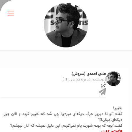
هادی احمدی (سروش):
[ نویسنده، شاعر و مدرس ITIL ]
تغییر!
تغییر!
گفتم:"تو تا دیروز حرف دیگه‌ای میزدی! چی شد که تغییر کرده و الان چیز
دیگه‌ای میگی!؟"
گفت:"بچه که بودم شورت پام نمی‌کردم، این دلیل نمیشه که الان نپوشم!"
#گفتم_گفت