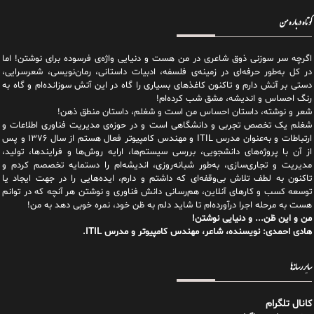
کوتاه درباره من
اگرچه سر سوزنی ذوق شاعری در من هست و دنیایی واژه‌‌ی فرسوده برای نوشتن! اما
در کل به‌طور حرفه‌ای در زمینه‌ی فلسفه، ادبیات داستانی، رمان‌نویسی، شعرسرایی،
دستی بر آتش دارم و تاکنون کاغذهای بسیاری را گاه در این آتش سوزانده‌ام و گاه به
رنگ احساس و اندیشه، مشق شب کرده‌ام!
شعر و نوشته، داستان احساس من است و شغلم، داستان منطق ذهن!
شغلم یک تخصص تجربی و دانشگاهی است و در حوزه‌ی مدیریت فناوری اطلاعات و
ارتباطات و به‌عنوان مدرس ITIL و مهندس کامپیوتر فعال هستم از سال ۱۳۷۶ و پس
از آن با پروژه‌های دانشجویی، بررسی سیستم‌ها، ارایه روش‌ها و فرایندها، تولید،
مدیریت و تجاری‌سازی، به‌طور شبانه‌روزی، اندیشه‌ام را دستمایه تخصصم کردم و
تاکنون به لطف تلاش بی‌وقفه‌ای که داشتم و دارم، اید‌ه‌هایی را در جهت ایجاد یا
توسعه کسب و کارهای آنلاین، هم‌رسانی دانش فناوری و نوشتن هر آنچه که در توانم
هست به مرحله اجرا درآورده‌ام تا شاید دلم به ظن خود، نمره خوبی دهد به من!
من و این ظن... و دنیایی نوشتن!
هادی احمدی: نویسنده، شاعر، مهندس کامپیوتر و مدرس ITIL.
سایر رسانه‌ها
کانال تلگرام