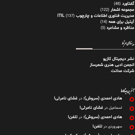
گفتاورد
(48)
مجموعه اشعار
(122)
مدیریت فناوری اطلاعات و چارچوب ITIL
(137)
آیتیل برای همه
(14)
مناظره و مشاعره
(5)
پیوندهای مرتبط
نشر دیجیتال کازیو
انجمن ادبی هنری شعرساز
شرکت مدانت
آخرین دیدگاه‌ها
هادی احمدی (سروش):
غشای نامرئی!
در
غشای نامرئی!
اسماعیل
در
هادی احمدی (سروش):
تلفن!
در
تلفن!
سهروردی
در