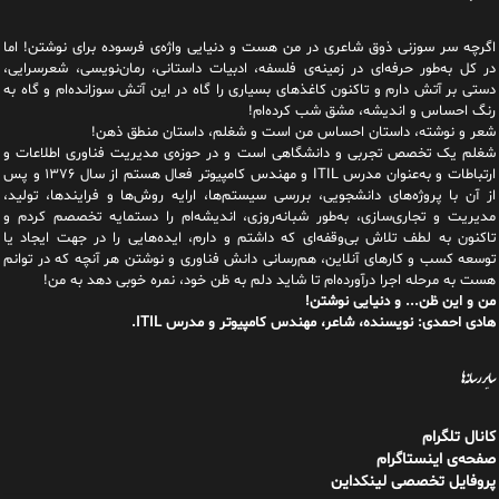
اگرچه سر سوزنی ذوق شاعری در من هست و دنیایی واژه‌‌ی فرسوده برای نوشتن! اما
در کل به‌طور حرفه‌ای در زمینه‌ی فلسفه، ادبیات داستانی، رمان‌نویسی، شعرسرایی،
دستی بر آتش دارم و تاکنون کاغذهای بسیاری را گاه در این آتش سوزانده‌ام و گاه به
رنگ احساس و اندیشه، مشق شب کرده‌ام!
شعر و نوشته، داستان احساس من است و شغلم، داستان منطق ذهن!
شغلم یک تخصص تجربی و دانشگاهی است و در حوزه‌ی مدیریت فناوری اطلاعات و
ارتباطات و به‌عنوان مدرس ITIL و مهندس کامپیوتر فعال هستم از سال ۱۳۷۶ و پس
از آن با پروژه‌های دانشجویی، بررسی سیستم‌ها، ارایه روش‌ها و فرایندها، تولید،
مدیریت و تجاری‌سازی، به‌طور شبانه‌روزی، اندیشه‌ام را دستمایه تخصصم کردم و
تاکنون به لطف تلاش بی‌وقفه‌ای که داشتم و دارم، اید‌ه‌هایی را در جهت ایجاد یا
توسعه کسب و کارهای آنلاین، هم‌رسانی دانش فناوری و نوشتن هر آنچه که در توانم
هست به مرحله اجرا درآورده‌ام تا شاید دلم به ظن خود، نمره خوبی دهد به من!
من و این ظن... و دنیایی نوشتن!
هادی احمدی: نویسنده، شاعر، مهندس کامپیوتر و مدرس ITIL.
سایر رسانه‌ها
کانال تلگرام
صفحه‌ی اینستاگرام
پروفایل تخصصی لینکداین