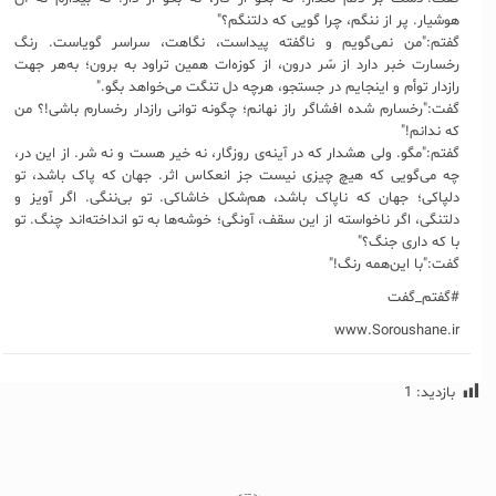
هوشیار. پر از ننگم، چرا گویی که دلتنگم؟"
گفتم:"من نمی‌گویم و ناگفته پیداست، نگاهت، سراسر گویاست. رنگ
رخسارت خبر دارد از سّر درون، از کوزه‌ات همین تراود به برون؛ به‌هر جهت
رازدار توأم و اینجایم در جستجو، هرچه دل تنگت می‌خواهد بگو."
گفت:"رخسارم شده افشاگر راز نهانم؛ چگونه توانی رازدار رخسارم باشی!؟ من
که ندانم!"
گفتم:"مگو. ولی هشدار که در آینه‌ی روزگار، نه خیر هست و نه شر. از این در،
چه می‌گویی که هیچ‌ چیزی نیست جز انعکاس اثر. جهان که پاک باشد، تو
دلپاکی؛ جهان که ناپاک باشد، هم‌شکل خاشاکی. تو بی‌ننگی. اگر آویز و
دلتنگی، اگر ناخواسته از این‌ سقف، آونگی؛ خوشه‌ها به تو انداخته‌اند چنگ. تو
با که داری جنگ؟"
گفت:"با این‌همه رنگ!"
#گفتم_گفت
www.Soroushane.ir
بازدید:
1