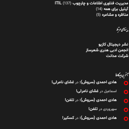
مدیریت فناوری اطلاعات و چارچوب ITIL
(137)
آیتیل برای همه
(14)
مناظره و مشاعره
(5)
پیوندهای مرتبط
نشر دیجیتال کازیو
انجمن ادبی هنری شعرساز
شرکت مدانت
آخرین دیدگاه‌ها
هادی احمدی (سروش):
غشای نامرئی!
در
غشای نامرئی!
اسماعیل
در
هادی احمدی (سروش):
تلفن!
در
تلفن!
سهروردی
در
هادی احمدی (سروش):
کسکیر!
در