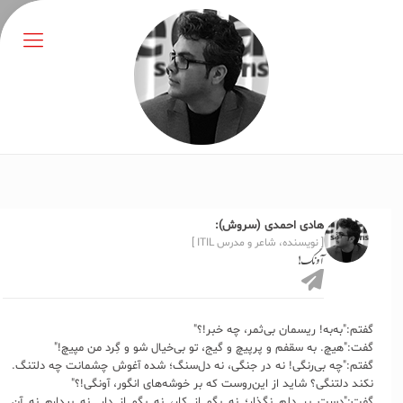
هادی احمدی (سروش):
[ نویسنده، شاعر و مدرس ITIL ]
آونگ!
گفتم:"به‌به! ریسمان بی‌ثمر، چه خبر!؟"
گفت:"هیچ. به سقفم و پرپیچ و گیج، تو بی‌خیال شو و گِرد من مپیچ!"
گفتم:"چه بی‌رنگی! نه در جنگی، نه دل‌سنگ؛ شده آغوش چشمانت چه دلتنگ.
نکند دلتنگی؟ شاید از این‌روست که بر خوشه‌های انگور، آونگی!؟"
گفت:"دست بر دلم نگذار؛ نه بگو از کار، نه بگو از دار. نه بیدارم نه آن