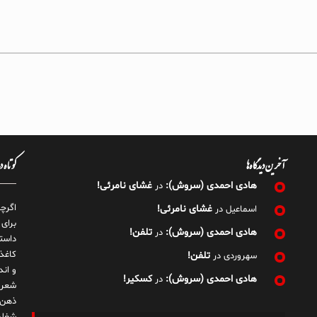
آخرین دیدگاه‌ها
کوتاه 
هادی احمدی (سروش):
غشای نامرئی!
در
اگرچ
غشای نامرئی!
اسماعیل
در
برای
هادی احمدی (سروش):
تلفن!
در
داست
کاغذ
تلفن!
سهروردی
در
و ان
هادی احمدی (سروش):
کسکیر!
در
شعر 
ذهن!