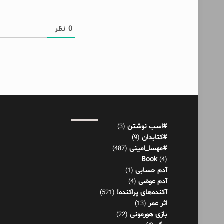
0
نظر
#اسب نوشتن
(3)
#کتابدان
(9)
#مهسا_امینی
(487)
Book
(4)
آدم حسابی
(1)
آدم عوضی
(4)
آکنده‌های پراکنده!
(521)
اثر عمر
(13)
بازی هورمونی
(22)