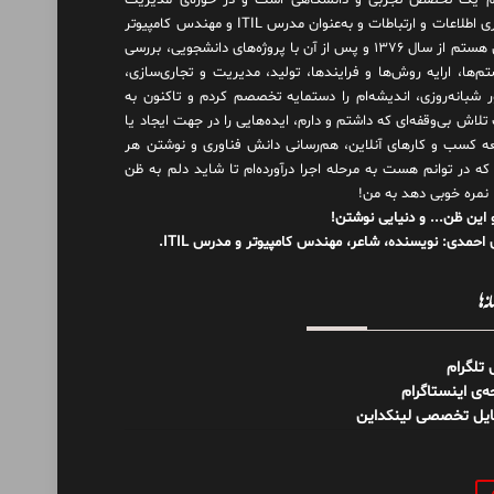
 یک تخصص تجربی و دانشگاهی است و در حوزه‌ی مدیریت
فناوری اطلاعات و ارتباطات و به‌عنوان مدرس ITIL و مهندس کامپیوتر
فعال هستم از سال ۱۳۷۶ و پس از آن با پروژه‌های دانشجویی، بررسی
م‌ها، ارایه روش‌ها و فرایندها، تولید، مدیریت و تجاری‌سازی،
ور شبانه‌روزی، اندیشه‌ام را دستمایه تخصصم کردم و تاکنون به
لاش بی‌وقفه‌ای که داشتم و دارم، اید‌ه‌هایی را در جهت ایجاد یا
ه کسب و کارهای آنلاین، هم‌رسانی دانش فناوری و نوشتن هر
 که در توانم هست به مرحله اجرا درآورده‌ام تا شاید دلم به ظن
 نمره خوبی دهد به من!
 این ظن... و دنیایی نوشتن!
احمدی: نویسنده، شاعر، مهندس کامپیوتر و مدرس ITIL.
نه‌ها
ل تلگرام
‌ی اینستاگرام
ایل تخصصی لینکداین
و