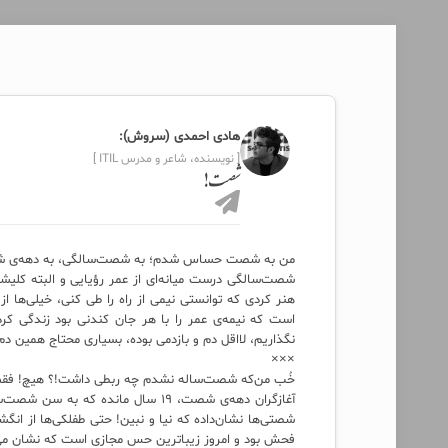
هادی احمدی (سروش):
[ نویسنده، شاعر و مدرس ITIL ]
شصت!
من به شصت حساس شدم؛ به شصت‌سالگی، به دهه‌ی 
شصت‌سالگی درست میانه‌ای از عمر رؤیایی و البته کل
هنر کردی که توانستی نیمی از راه را طی کنی، خیلی‌ها
است که نیمه‌ی عمر را با هر جان کندنی بود زندگی کرد
نگذاریم، لااقل دم و بازدمی بوده، بسیاری محتاج همین دم و
×××
خُب من‌که شصت‌ساله نشدم چه ربطی داشت!؟ هیچ! 
آغازگران دهه‌ی شصت، ۱۹ سال مانده
شصتی‌ها نشان‌داده که نیا و نبین! حتی طفلکی‌ها از 
فحش بود و امروز زیباترین حس مجازی است که نشان می‌