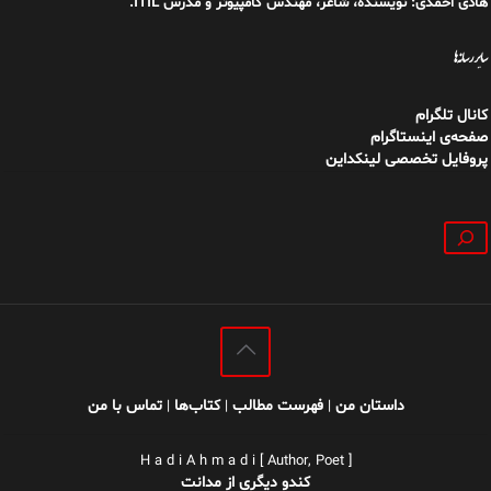
هادی احمدی: نویسنده، شاعر، مهندس کامپیوتر و مدرس ITIL.
سایر رسانه‌ها
کانال تلگرام
صفحه‌ی اینستاگرام
پروفایل تخصصی لینکداین
جستجو
داستان من
فهرست مطالب
کتاب‌ها
تماس با من
|
|
|
H a d i A h m a d i [ Author, Poet ]
کندو دیگری از مدانت