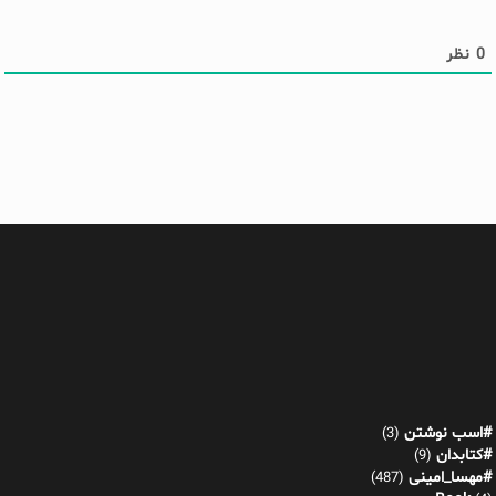
0
نظر
#اسب نوشتن
(3)
#کتابدان
(9)
#مهسا_امینی
(487)