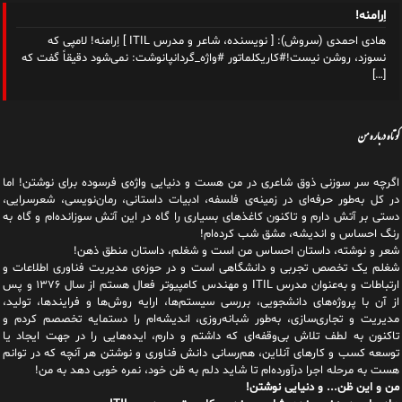
اِرامنه!
هادی احمدی (سروش): [ نویسنده، شاعر و مدرس ITIL ] اِرامنه! لامپی که
نسوزد، روشن نیست!#کاریکلماتور #واژه_گردانپانوشت: نمی‌شود دقیقاً گفت که
[…]
کوتاه درباره من
اگرچه سر سوزنی ذوق شاعری در من هست و دنیایی واژه‌‌ی فرسوده برای نوشتن! اما
در کل به‌طور حرفه‌ای در زمینه‌ی فلسفه، ادبیات داستانی، رمان‌نویسی، شعرسرایی،
دستی بر آتش دارم و تاکنون کاغذهای بسیاری را گاه در این آتش سوزانده‌ام و گاه به
رنگ احساس و اندیشه، مشق شب کرده‌ام!
شعر و نوشته، داستان احساس من است و شغلم، داستان منطق ذهن!
شغلم یک تخصص تجربی و دانشگاهی است و در حوزه‌ی مدیریت فناوری اطلاعات و
ارتباطات و به‌عنوان مدرس ITIL و مهندس کامپیوتر فعال هستم از سال ۱۳۷۶ و پس
از آن با پروژه‌های دانشجویی، بررسی سیستم‌ها، ارایه روش‌ها و فرایندها، تولید،
مدیریت و تجاری‌سازی، به‌طور شبانه‌روزی، اندیشه‌ام را دستمایه تخصصم کردم و
تاکنون به لطف تلاش بی‌وقفه‌ای که داشتم و دارم، اید‌ه‌هایی را در جهت ایجاد یا
توسعه کسب و کارهای آنلاین، هم‌رسانی دانش فناوری و نوشتن هر آنچه که در توانم
هست به مرحله اجرا درآورده‌ام تا شاید دلم به ظن خود، نمره خوبی دهد به من!
من و این ظن... و دنیایی نوشتن!