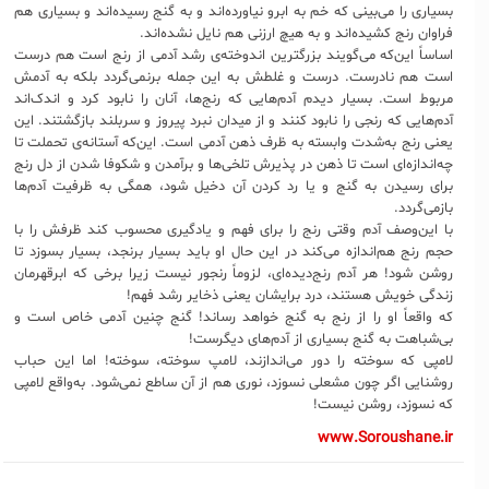
بسیاری را می‌بینی که خم به ابرو نیاورده‌اند و به گنج رسیده‌اند و بسیاری هم
فراوان رنج کشیده‌اند و به هیچ ارزنی هم نایل نشده‌اند.
اساساً این‌که می‌گویند بزرگترین اندوخته‌ی رشد آدمی از رنج است هم درست
است هم نادرست. درست و غلطش به این جمله برنمی‌گردد بلکه به آدمش
مربوط است. بسیار دیدم آدم‌هایی که رنج‌ها، آنان را نابود کرد و اندک‌اند
آدم‌هایی که رنجی را نابود کنند و از میدان نبرد پیروز و سربلند بازگشتند. این
یعنی رنج به‌شدت وابسته به ظرف ذهن آدمی است. این‌که آستانه‌ی تحملت تا
چه‌اندازه‌ای است تا ذهن در پذیرش تلخی‌ها و برآمدن و شکوفا شدن از دل رنج
برای رسیدن به گنج و یا رد کردن آن دخیل شود، همگی به ظرفیت آدم‌ها
بازمی‌گردد.
با این‌وصف آدم وقتی رنج را برای فهم و یادگیری محسوب کند ظرفش را با
حجم رنج هم‌اندازه می‌کند در این حال او باید بسیار برنجد، بسیار بسوزد تا
روشن شود! هر آدم رنج‌دیده‌ای، لزوماً رنجور نیست زیرا برخی که ابرقهرمان
زندگی خویش هستند، درد برایشان یعنی ذخایر رشد فهم!
که واقعاً او را از رنج به گنج خواهد رساند! گنج چنین آدمی خاص است و
بی‌شباهت به گنج بسیاری از آدم‌های دیگرست!
لامپی که سوخته را دور می‌اندازند، لامپ سوخته، سوخته! اما این حباب
روشنایی اگر چون مشعلی نسوزد، نوری هم از آن ساطع نمی‌شود. به‌واقع لامپی
که نسوزد، روشن نیست!
www.Soroushane.ir