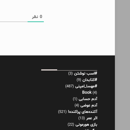
0
نظر
#اسب نوشتن
(3)
#کتابدان
(9)
#مهسا_امینی
(487)
Book
(4)
آدم حسابی
(1)
آدم عوضی
(4)
آکنده‌های پراکنده!
(521)
اثر عمر
(13)
بازی هورمونی
(22)