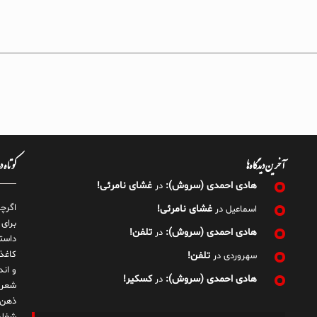
آخرین دیدگاه‌ها
کوتاه 
هادی احمدی (سروش):
غشای نامرئی!
در
اگرچ
غشای نامرئی!
اسماعیل
در
برای
هادی احمدی (سروش):
تلفن!
در
داست
کاغذ
تلفن!
سهروردی
در
و ان
هادی احمدی (سروش):
کسکیر!
در
شعر 
ذهن!