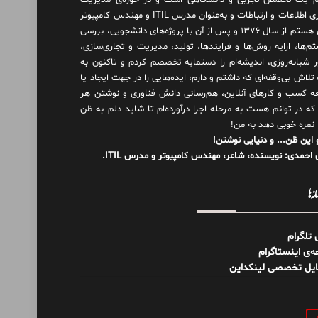
 یک تخصص تجربی و دانشگاهی است و در حوزه‌ی مدیریت
فناوری اطلاعات و ارتباطات و به‌عنوان مدرس ITIL و مهندس کامپیوتر
فعال هستم از سال ۱۳۷۶ و پس از آن با پروژه‌های دانشجویی، بررسی
م‌ها، ارایه روش‌ها و فرایندها، تولید، مدیریت و تجاری‌سازی،
ور شبانه‌روزی، اندیشه‌ام را دستمایه تخصصم کردم و تاکنون به
لاش بی‌وقفه‌ای که داشتم و دارم، اید‌ه‌هایی را در جهت ایجاد یا
ه کسب و کارهای آنلاین، هم‌رسانی دانش فناوری و نوشتن هر
 که در توانم هست به مرحله اجرا درآورده‌ام تا شاید دلم به ظن
 نمره خوبی دهد به من!
 این ظن... و دنیایی نوشتن!
احمدی: نویسنده، شاعر، مهندس کامپیوتر و مدرس ITIL.
نه‌ها
ل تلگرام
‌ی اینستاگرام
ایل تخصصی لینکداین
و