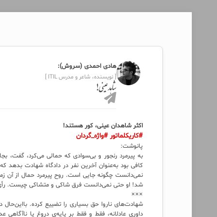
هادی احمدی (سروش):
[ نویسنده، شاعر و مدرس ITIL ]
شاهد عینی!
اکثر شاهدان عینی، کور هستند!
#کاریکلماتور
#واژه_گردان
پانوشت:
به پیرمرد رنجور و بی‌سوادی که حمالی می‌کرد، گفت، ب
کافی بود به‌عنوان آخرین نفر در دادگاه شهادت بدهد که د
نمی‌دانست چگونه جایی است. روح پیرمرد حمال از آن زم
شد! او حتی نمی‌دانست فرق شاکی و متشاکی چیست. رأی دا
×××
شهادت‌های ناروا حق بسیاری را تضییع کرده. بااین‌حال 
داوری عادلانه، فقط و فقط بر پایه‌ی دروغ یا ناآگاهی