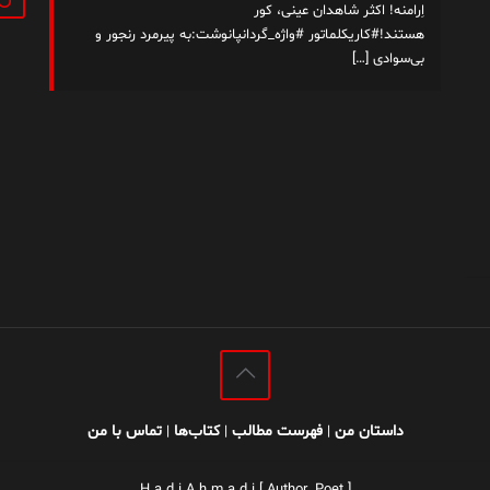
اِرامنه! اکثر شاهدان عینی، کور
هستند!#کاریکلماتور #واژه_گردانپانوشت:به پیرمرد رنجور و
بی‌سوادی
[…]
داستان من
فهرست مطالب
کتاب‌ها
تماس با من
|
|
|