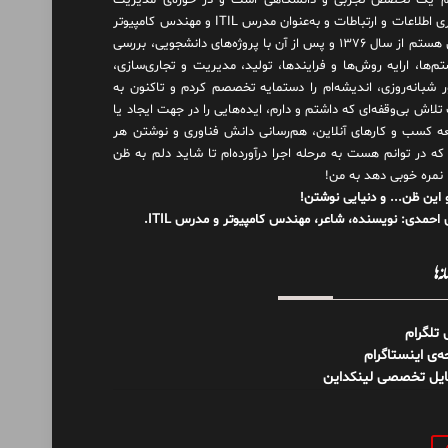
 یک تخصص تجربی و دانشگاهی است و در حوزه‌ی مدیریت
فناوری اطلاعات و ارتباطات و به‌عنوان مدرس ITIL و مهندس کامپیوتر
فعال هستم از سال ۱۳۷۶ و پس از آن با پروژه‌های دانشجویی، بررسی
م‌ها، ارایه روش‌ها و فرایندها، تولید، مدیریت و تجاری‌سازی،
ور شبانه‌روزی، اندیشه‌ام را دستمایه تخصصم کردم و تاکنون به
لاش بی‌وقفه‌ای که داشتم و دارم، اید‌ه‌هایی را در جهت ایجاد یا
ه کسب و کارهای آنلاین، هم‌رسانی دانش فناوری و نوشتن هر
 که در توانم هست به مرحله اجرا درآورده‌ام تا شاید دلم به ظن
 نمره خوبی دهد به من!
 این ظن... و دنیایی نوشتن!
احمدی: نویسنده، شاعر، مهندس کامپیوتر و مدرس ITIL.
نه‌ها
ل تلگرام
‌ی اینستاگرام
ایل تخصصی لینکداین
و