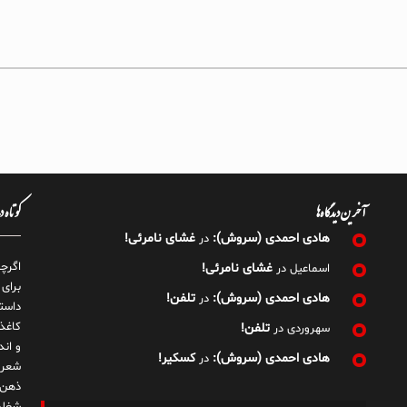
آخرین دیدگاه‌ها
کوتاه 
هادی احمدی (سروش):
غشای نامرئی!
در
اگرچ
غشای نامرئی!
اسماعیل
در
برای
هادی احمدی (سروش):
تلفن!
در
داست
کاغذ
تلفن!
سهروردی
در
و ان
هادی احمدی (سروش):
کسکیر!
در
شعر 
ذهن!