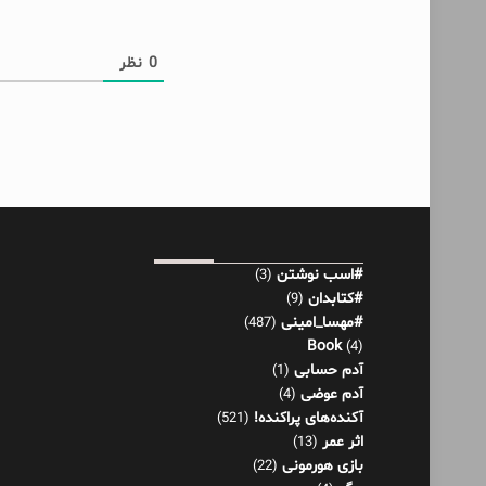
0
نظر
#اسب نوشتن
(3)
#کتابدان
(9)
#مهسا_امینی
(487)
Book
(4)
آدم حسابی
(1)
آدم عوضی
(4)
آکنده‌های پراکنده!
(521)
اثر عمر
(13)
بازی هورمونی
(22)