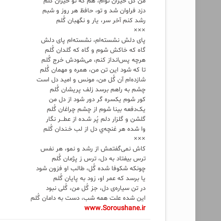
من گُل حیران توأم، هم که تو حیران گُلم
دزد فراوان شد و تو، حافظ هر روز و شبم
رشد کنم آخر سر، یار و نگهبان گُلم
×××
پای دلش نشسته‌ام، نشسته‌ام پای دلش
گاه که خاکش شوم و گاه که گلدان گُلم
هرچه پس‌انداز کنم، می‌شودش خرج گُلم
تا که شود این تن من، همره و مهمان گُلم
شازده‌‌ام آن گُل من، مونس و امید دل است
چشم به راهم برسد زلف پریشان گُلم
کور شوم یکسره گر دور شود از دل من
یک‌دفعه بینا شوم از چشم چراغان گُلم
گلشن و گلزار دلم پُر شـده از عطـــر نگار
وا شده هر غنچه‌ي دل از لب خـندان گُلم
×××
کاش نمی‌گفتمش از رشد و نمو، هر نفس
ترس بیفتاد به دل، ترس ز پژمان گُلم
چونکه شکوفا شده گُل، طالب او فزون شود
یا برسد که عمر او، زود به پایان گُلم
در تن سیاره‌ی دل، جز گُل من، گُلی نبود
این شده علت همه شب، دست به دامان گُلم
www.Soroushane.ir