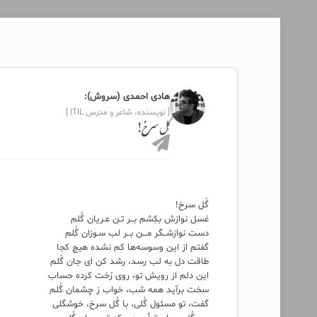
هادی احمدی (سروش):
[ نویسنده، شاعر و مدرس ITIL ]
گُل سرخ!
گُل سرخ!
غسل نوازش بکِشم بــر تـن عـریان گُلم
دست نوازشــگر مـــن بــر لب سـوزان گُلم
گفتم از این وسوسه‌ها کم نشده هیچ کجا
طاقت دل به لب رسد، رشد کن ای جان گُلم
این دلم از رویش تو، روی رُخت کرده حساب
سخت برآید همه شب، خواب ز چشمان گُلم
گفت، تو مسئول گُلی، با گُل سرخ، خوشگلی