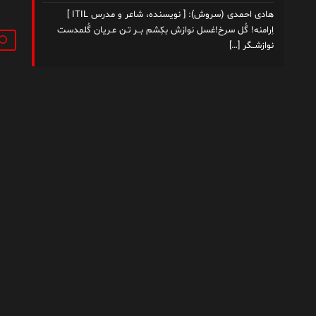
هادی احمدی (سروش): [ نویسنده، شاعر و مدرس ITIL ]
اِرامنه! گُل سرخ!غسل نوازش بکِشم بــر تـن عـریان گُلمدست
جستج
نوازشــگر
[…]