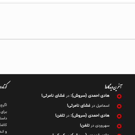
آخرین دیدگاه‌ها
کوتاه 
هادی احمدی (سروش):
غشای نامرئی!
در
اگرچ
غشای نامرئی!
اسماعیل
در
برای
هادی احمدی (سروش):
تلفن!
در
داست
کاغذ
تلفن!
سهروردی
در
و ان