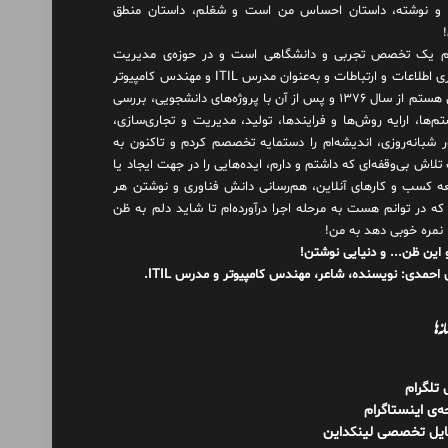
و نوشته، داستان احساس من است و شغلم، داستان منطق
 یک تخصص تجربی و دانشگاهی است و در حوزه‌ی مدیریت
فناوری اطلاعات و ارتباطات و به‌عنوان مدرس ITIL و مهندس کامپیوتر
فعال هستم از سال ۱۳۷۶ و پس از آن با پروژه‌های دانشجویی، بررسی
م‌ها، ارایه روش‌ها و فرایندها، تولید، مدیریت و تجاری‌سازی،
ور شبانه‌روزی، اندیشه‌ام را دستمایه تخصصم کردم و تاکنون به
لاش بی‌وقفه‌ای که داشتم و دارم، اید‌ه‌هایی را در جهت ایجاد یا
ه کسب و کارهای آنلاین، هم‌رسانی دانش فناوری و نوشتن هر
 که در توانم هست به مرحله اجرا درآورده‌ام تا شاید دلم به ظن
 نمره خوبی دهد به من!
 این ظن... و دنیایی نوشتن!
احمدی: نویسنده، شاعر، مهندس کامپیوتر و مدرس ITIL.
نه‌ها
ل تلگرام
‌ی اینستاگرام
ایل تخصصی لینکداین