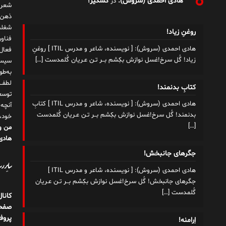
هادی احمدی (سروش):
کسکیر!
در
شعر 
ذهن!
شغلم
روغنِ زیاد!
هادی احمدی (سروش): [ نویسنده، شاعر و مدرس ITIL ] روغنِ
زیاد! گُل سرخ!غسل نوازش بکِشم بــر تـن عـریان گُلمدست
[…]
سیست
به‌ط
لطف ت
کتابِ بدنمند!
توسع
هادی احمدی (سروش): [ نویسنده، شاعر و مدرس ITIL ] کتابِ
آنچه
بدنمند! گُل سرخ!غسل نوازش بکِشم بــر تـن عـریان گُلمدست
خود،
[…]
من و
هادی 
جگرهای جانبخش!
سایر رسا
هادی احمدی (سروش): [ نویسنده، شاعر و مدرس ITIL ]
جگرهای جانبخش! گُل سرخ!غسل نوازش بکِشم بــر تـن عـریان
گُلمدست
[…]
کانا
صفحه
پروف
اِرامنه!